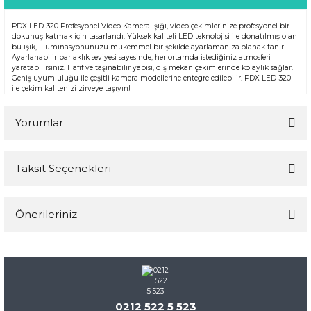
PDX LED-320 Profesyonel Video Kamera Işığı, video çekimlerinize profesyonel bir
dokunuş katmak için tasarlandı. Yüksek kaliteli LED teknolojisi ile donatılmış olan
bu ışık, illüminasyonunuzu mükemmel bir şekilde ayarlamanıza olanak tanır.
Ayarlanabilir parlaklık seviyesi sayesinde, her ortamda istediğiniz atmosferi
yaratabilirsiniz. Hafif ve taşınabilir yapısı, dış mekan çekimlerinde kolaylık sağlar.
Geniş uyumluluğu ile çeşitli kamera modellerine entegre edilebilir. PDX LED-320
ile çekim kalitenizi zirveye taşıyın!
Yorumlar
Taksit Seçenekleri
Bu ürüne ilk yorumu siz yapın!
Önerileriniz
Yorum Yaz
Bu ürünün fiyat bilgisi, resim, ürün açıklamalarında ve diğer
konularda yetersiz gördüğünüz noktaları öneri formunu
kullanarak tarafımıza iletebilirsiniz.
Görüş ve önerileriniz için teşekkür ederiz.
0212 522 5 523