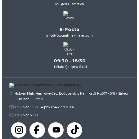
Müşteri Hizmetleri
Ürün resmi kalitesiz, bozuk veya görüntülenemiyor.
Ürün açıklamasında eksik bilgiler bulunuyor.
Ürün bilgilerinde hatalar bulunuyor.
E-Posta
Ürün fiyatı diğer sitelerden daha pahalı.
info@fotografmakinalari.com
Bu ürüne benzer farklı alternatifler olmalı.
09:30 - 18:30
Haftaiçi Çalışma Saati
Gönder
Hobyar Mah. Hamidiye Cad. Doğubank İş Hanı Kat:5 No:517 - 518 / Sirkeci
- Eminönü - Fatih
0212 522 5 523 - 4 pbx 0546 597 0 997
0212 522 6 523