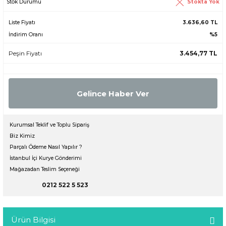
Stokta Yok
Stok Durumu
Liste Fiyatı
3.636,60 TL
İndirim Oranı
%5
Peşin Fiyatı
3.454,77 TL
Gelince Haber Ver
Kurumsal Teklif ve Toplu Sipariş
Biz Kimiz
Parçalı Ödeme Nasıl Yapılır ?
İstanbul İçi Kurye Gönderimi
Mağazadan Teslim Seçeneği
0212 522 5 523
Ürün Bilgisi