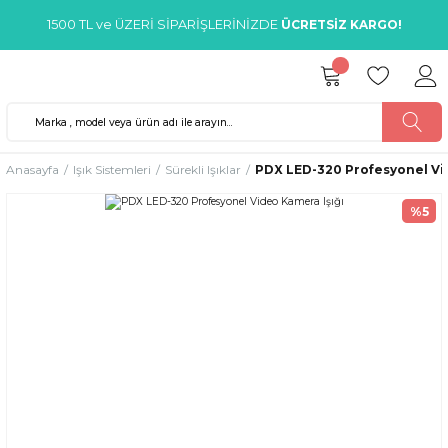
1500 TL ve ÜZERİ SİPARİŞLERİNİZDE
ÜCRETSİZ KARGO!
Anasayfa
Işık Sistemleri
Sürekli Işıklar
PDX LED-320 Profesyonel Vid
%5