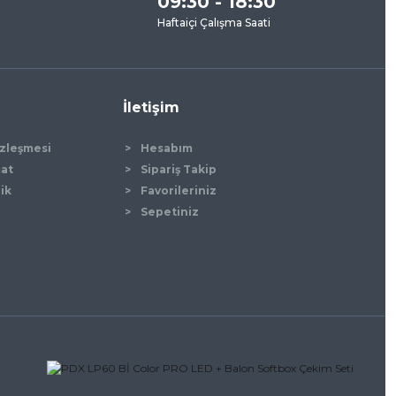
09:30 - 18:30
Haftaiçi Çalışma Saati
İletişim
özleşmesi
Hesabım
mat
Sipariş Takip
lik
Favorileriniz
Sepetiniz