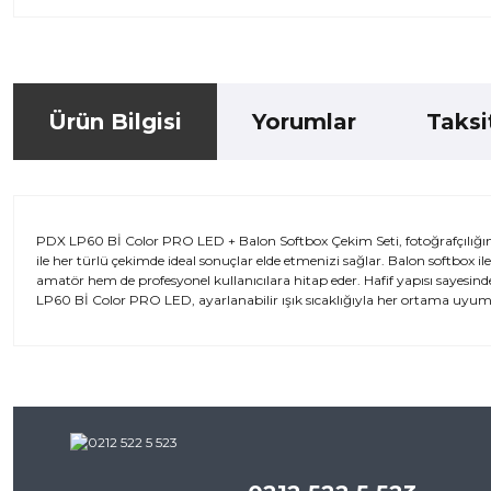
Ürün Bilgisi
Yorumlar
Taksi
PDX LP60 Bİ Color PRO LED + Balon Softbox Çekim Seti, fotoğrafçılığın
ile her türlü çekimde ideal sonuçlar elde etmenizi sağlar. Balon softbox i
amatör hem de profesyonel kullanıcılara hitap eder. Hafif yapısı sayesinde 
LP60 Bİ Color PRO LED, ayarlanabilir ışık sıcaklığıyla her ortama uyum sa
Bu ürünün fiyat bilgisi, resim, ürün açıklamalarında ve diğer kon
iletebilirsiniz.
Bu ürü
Görüş ve önerileriniz için teşekkür ederiz.
Ürün resmi kalitesiz, bozuk veya görüntülenemiyor.