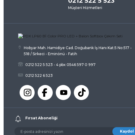
0212 522 5 523
Müşteri Hizmetleri
Ürün açıklamasında eksik bilgiler bulunuyor.
Ürün bilgilerinde hatalar bulunuyor.
Ürün fiyatı diğer sitelerden daha pahalı.
Bu ürüne benzer farklı alternatifler olmalı.
Hobyar Mah. Hamidiye Cad. Doğubank İş Hanı Kat:5 No:517 -
518 / Sirkeci - Eminönü - Fatih
0212 522 5 523 - 4 pbx 0546 597 0 997
0212 522 6 523
Fırsat Aboneliği
Kaydol