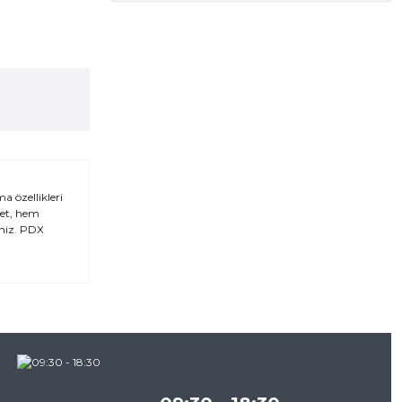
 özellikleri
set, hem
iniz. PDX
za