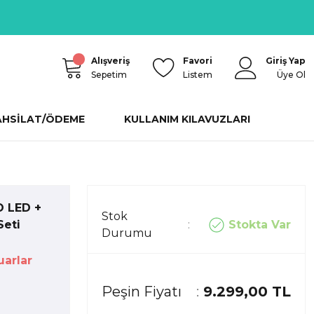
Alışveriş
Favori
Giriş Yap
Sepetim
Listem
Üye Ol
AHSİLAT/ÖDEME
KULLANIM KILAVUZLARI
O LED +
Stok
Stokta Var
Seti
Durumu
arlar
Peşin Fiyatı
9.299,00 TL