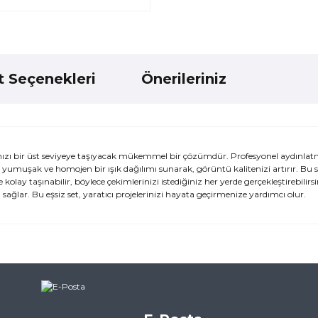
t Seçenekleri
Önerileriniz
ızı bir üst seviyeye taşıyacak mükemmel bir çözümdür. Profesyonel aydınlatma
le yumuşak ve homojen bir ışık dağılımı sunarak, görüntü kalitenizi artırır. Bu 
kolay taşınabilir, böylece çekimlerinizi istediğiniz her yerde gerçekleştirebilirs
ğlar. Bu eşsiz set, yaratıcı projelerinizi hayata geçirmenize yardımcı olur.
ularda yetersiz gördüğünüz noktaları öneri formunu kullanarak tarafımı
ne ilk yorumu siz yapın!