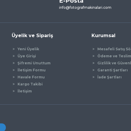
E-Posta
Yorum Yaz
info@fotografmakinalari.com
Üyelik ve Sipariş
Kurumsal
Yeni Üyelik
Mesafeli Satış S
Üye Girişi
Ödeme ve Tesli
Şifremi Unuttum
Gizlilik ve Güven
İletişim Formu
Garanti Şartları
Gönder
Havale Formu
İade Şartları
Kargo Takibi
İletişim