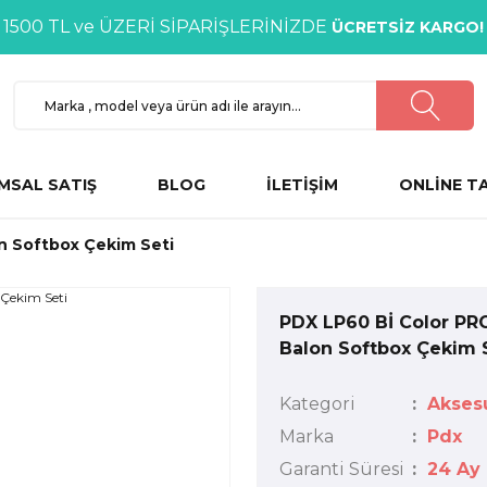
1500 TL ve ÜZERİ SİPARİŞLERİNİZDE
ÜCRETSİZ KARGO!
MSAL SATIŞ
BLOG
İLETİŞİM
ONLİNE T
n Softbox Çekim Seti
PDX LP60 Bİ Color PR
Balon Softbox Çekim 
Kategori
Aksesu
Marka
Pdx
Garanti Süresi
24 Ay