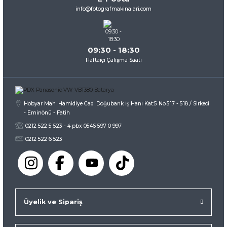
Ürün fiyatı diğer sitelerden daha pahalı.
info@fotografmakinalari.com
Bu ürüne benzer farklı alternatifler olmalı.
09:30 - 18:30
Haftaiçi Çalışma Saati
Gönder
Hobyar Mah. Hamidiye Cad. Doğubank İş Hanı Kat:5 No:517 - 518 / Sirkeci
- Eminönü - Fatih
0212 522 5 523 - 4 pbx 0546 597 0 997
0212 522 6 523
Üyelik ve Sipariş