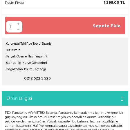
Peşin Fiyatı
1.299,00 TL
Sepete Ekle
Kurumsal Teklif ve Toplu Sipariş
Biz Kimiz
Parçalı Ödeme Nasıl Yapılır ?
İstanbul İçi Kurye Gönderimi
Mağazadan Teslim Seçeneği
0212 522 5 523
Ürün Bilgisi
PDX Panasonic VW-VBT380 Batarya, Panasonic kameralarınız için mükemmel bir
güç kaynağıdır. Uzun ömürlü tasarımıyla, en önemli anlarınızı kesintisiz bir
şekilde kaydetmenizi sağlar. Yüksek kapasiteli bu batarya, hızlı şarj özelliği ile
zaman kazandırır. Hafif ve kompakt yapısı sayesinde taşıması son derece rahattır.