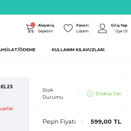
Alışveriş
Favori
Giriş Yap
Sepetim
Listem
Üye Ol
AHSİLAT/ÖDEME
KULLANIM KILAVUZLARI
-EL23
Stok
Stokta Var
Durumu
arlar
Peşin Fiyatı
599,00 TL