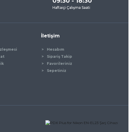
09:30 - 18:30
Haftaiçi Çalışma Saati
İletişim
özleşmesi
Hesabım
mat
Sipariş Takip
lik
Favorileriniz
Sepetiniz