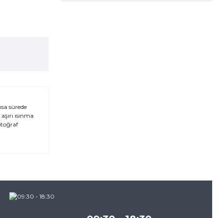
ısa sürede
 aşırı ısınma
otoğraf
za