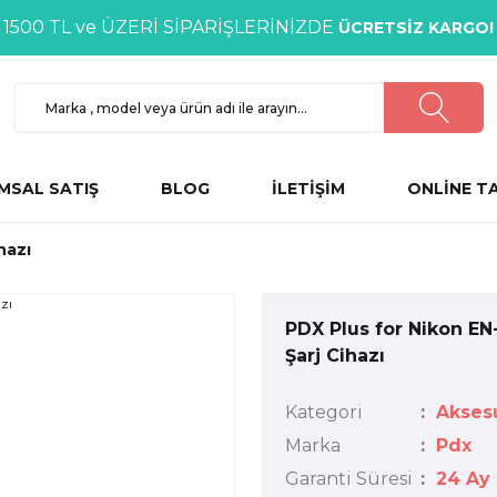
1500 TL ve ÜZERİ SİPARİŞLERİNİZDE
ÜCRETSİZ KARGO!
MSAL SATIŞ
BLOG
İLETİŞİM
ONLİNE T
hazı
PDX Plus for Nikon EN
Şarj Cihazı
Kategori
Aksesu
Marka
Pdx
Garanti Süresi
24 Ay