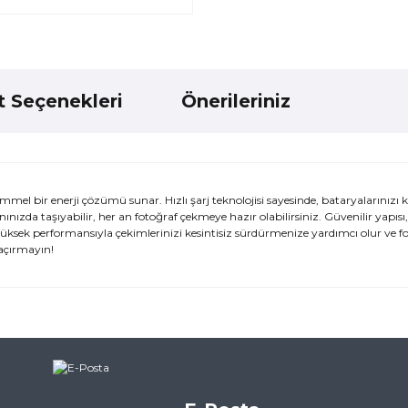
t Seçenekleri
Önerileriniz
l bir enerji çözümü sunar. Hızlı şarj teknolojisi sayesinde, bataryalarınızı k
nızda taşıyabilir, her an fotoğraf çekmeye hazır olabilirsiniz. Güvenilir yapısı,
Yüksek performansıyla çekimlerinizi kesintisiz sürdürmenize yardımcı olur ve f
kaçırmayın!
ularda yetersiz gördüğünüz noktaları öneri formunu kullanarak tarafımı
ne ilk yorumu siz yapın!