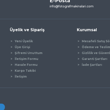
E-Posta
Yorum Yaz
info@fotografmakinalari.com
Üyelik ve Sipariş
Kurumsal
Yeni Üyelik
Mesafeli Satış S
Üye Girişi
Ödeme ve Tesli
Şifremi Unuttum
Gizlilik ve Güven
İletişim Formu
Garanti Şartları
Gönder
Havale Formu
İade Şartları
Kargo Takibi
İletişim