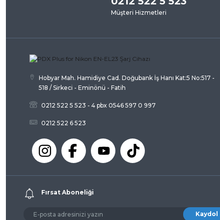
0212 522 5 523
Müşteri Hizmetleri
Ürün açıklamasında eksik bilgiler bulunuyor.
Ürün bilgilerinde hatalar bulunuyor.
Ürün fiyatı diğer sitelerden daha pahalı.
Bu ürüne benzer farklı alternatifler olmalı.
Hobyar Mah. Hamidiye Cad. Doğubank İş Hanı Kat:5 No:517 -
518 / Sirkeci - Eminönü - Fatih
0212 522 5 523 - 4 pbx 0546 597 0 997
0212 522 6 523
Fırsat Aboneliği
Kaydol