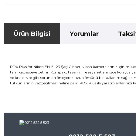
Ürün Bilgisi
Yorumlar
Taksi
PDX Plus for Nikon EN-EL23 Şarj Cihazı, Nikon kameralarınız için mükemme
tam kapasiteye getirir. Kompakt tasarımı ile seyahatlerinizde kolayca yanı
ve kısa devre gibi sorunları önleyerek uzun ömürlü bir kullanım sağlar. 
tutkunlarının vazgeçilmezi haline gelir. PDX Plus ile yaratıcı anlarınızı 
Bu ürünün fiyat bilgisi, resim, ürün açıklamalarında ve diğer kon
iletebilirsiniz.
Bu ürü
Görüş ve önerileriniz için teşekkür ederiz.
Ürün resmi kalitesiz, bozuk veya görüntülenemiyor.