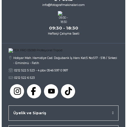
Ürün fiyatı diğer sitelerden daha pahalı.
info@fotografmakinalari.com
Bu ürüne benzer farklı alternatifler olmalı.
09:30 - 18:30
Haftaiçi Çalışma Saati
Gönder
Hobyar Mah. Hamidiye Cad. Doğubank İş Hanı Kat:5 No:517 - 518 / Sirkeci
- Eminönü - Fatih
0212 522 5 523 - 4 pbx 0546 597 0 997
0212 522 6 523
Üyelik ve Sipariş