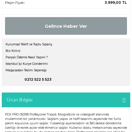
Peşin Fiyatı
3.999,00 TL
Gelince Haber Ver
Kurumsal Teklif ve Toplu Sipariş
Biz Kimiz
Parçalı Ödeme Nasıl Yapılır ?
İstanbul İçi Kurye Gönderimi
Mağazadan Teslim Seçeneği
0212 522 5 523
Ürün Bilgisi
PDX PRO 0509B Profesyonel Tripod, fotoğrafçılık ve videografi alanında
mükemmel bir yardımcıdır. Sağlam yapısı ve hafif tasarımı sayesinde her türlü
çekim koşuluna uyum sağlar. Yüksekliği ayarlanabilir ve 360 derece dönebilme
özelliği ile esnek açılar elde etmenizi sağlar. Kullanıcı dostu mekanizması sayesinde