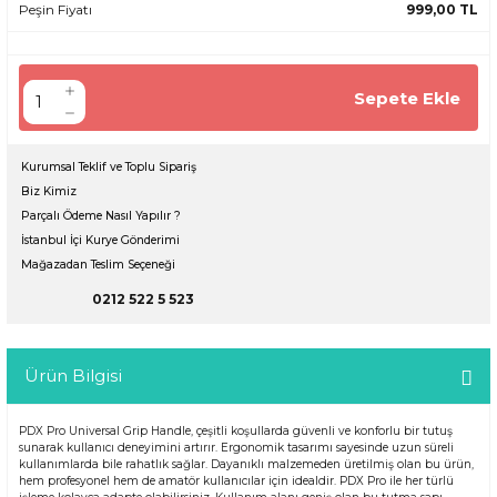
Peşin Fiyatı
999,00 TL
Sepete Ekle
Kurumsal Teklif ve Toplu Sipariş
Biz Kimiz
Parçalı Ödeme Nasıl Yapılır ?
İstanbul İçi Kurye Gönderimi
Mağazadan Teslim Seçeneği
0212 522 5 523
Ürün Bilgisi
PDX Pro Universal Grip Handle, çeşitli koşullarda güvenli ve konforlu bir tutuş
sunarak kullanıcı deneyimini artırır. Ergonomik tasarımı sayesinde uzun süreli
kullanımlarda bile rahatlık sağlar. Dayanıklı malzemeden üretilmiş olan bu ürün,
hem profesyonel hem de amatör kullanıcılar için idealdir. PDX Pro ile her türlü