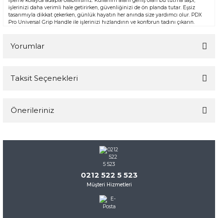
işleme kolayca adapte olabilirsiniz. Kullanım alanı geniş olan bu tutma sapı,
işlerinizi daha verimli hale getirirken, güvenliğinizi de ön planda tutar. Eşsiz
tasarımıyla dikkat çekerken, günlük hayatın her anında size yardımcı olur. PDX
Pro Universal Grip Handle ile işlerinizi hızlandırın ve konforun tadını çıkarın.
Yorumlar
Taksit Seçenekleri
Bu ürüne ilk yorumu siz yapın!
Önerileriniz
Yorum Yaz
Bu ürünün fiyat bilgisi, resim, ürün açıklamalarında ve diğer
konularda yetersiz gördüğünüz noktaları öneri formunu
kullanarak tarafımıza iletebilirsiniz.
Görüş ve önerileriniz için teşekkür ederiz.
0212 522 5 523
Müşteri Hizmetleri
Ürün resmi kalitesiz, bozuk veya görüntülenemiyor.
Ürün açıklamasında eksik bilgiler bulunuyor.
Ürün bilgilerinde hatalar bulunuyor.