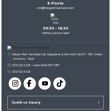
E-Posta
Ürün fiyatı diğer sitelerden daha pahalı.
info@fotografmakinalari.com
Bu ürüne benzer farklı alternatifler olmalı.
09:30 - 18:30
Haftaiçi Çalışma Saati
Gönder
Hobyar Mah. Hamidiye Cad. Doğubank İş Hanı Kat:5 No:517 - 518 / Sirkeci
- Eminönü - Fatih
0212 522 5 523 - 4 pbx 0546 597 0 997
0212 522 6 523
Üyelik ve Sipariş