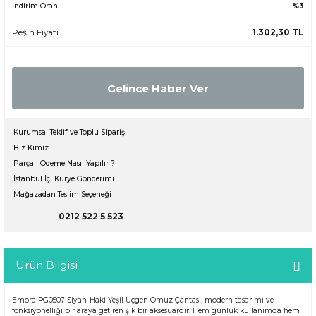
İndirim Oranı
%3
Peşin Fiyatı
1.302,30 TL
Gelince Haber Ver
Kurumsal Teklif ve Toplu Sipariş
Biz Kimiz
Parçalı Ödeme Nasıl Yapılır ?
İstanbul İçi Kurye Gönderimi
Mağazadan Teslim Seçeneği
0212 522 5 523
Ürün Bilgisi
Emora PG0507 Siyah-Haki Yeşil Üçgen Omuz Çantası, modern tasarımı ve
fonksiyonelliği bir araya getiren şık bir aksesuardır. Hem günlük kullanımda hem