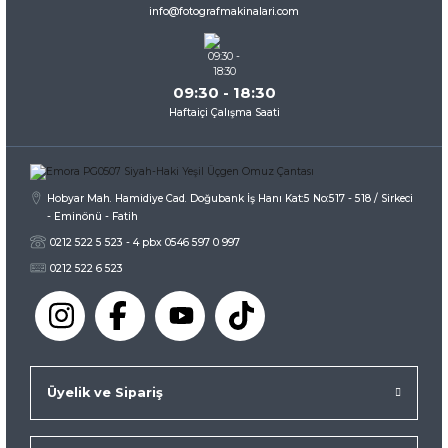
Ürün fiyatı diğer sitelerden daha pahalı.
info@fotografmakinalari.com
Bu ürüne benzer farklı alternatifler olmalı.
09:30 - 18:30
Haftaiçi Çalışma Saati
Gönder
Hobyar Mah. Hamidiye Cad. Doğubank İş Hanı Kat:5 No:517 - 518 / Sirkeci
- Eminönü - Fatih
0212 522 5 523 - 4 pbx 0546 597 0 997
0212 522 6 523
Üyelik ve Sipariş