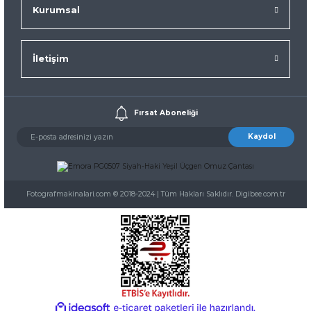
Kurumsal
İletişim
Fırsat Aboneliği
Kaydol
Fotografmakinalari.com © 2018-2024 | Tüm Hakları Saklıdır. Digibee.com.tr
ideasoft
ile
e-