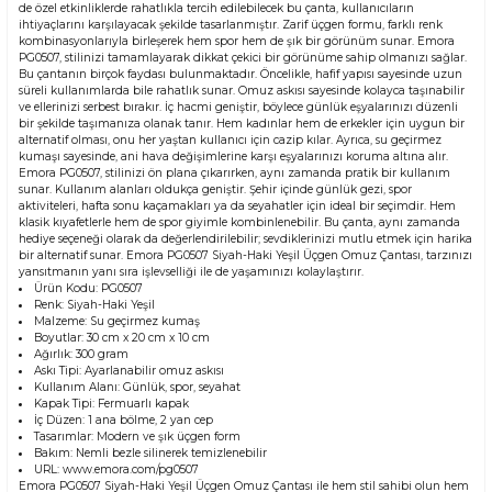
de özel etkinliklerde rahatlıkla tercih edilebilecek bu çanta, kullanıcıların
ihtiyaçlarını karşılayacak şekilde tasarlanmıştır. Zarif üçgen formu, farklı renk
kombinasyonlarıyla birleşerek hem spor hem de şık bir görünüm sunar. Emora
PG0507, stilinizi tamamlayarak dikkat çekici bir görünüme sahip olmanızı sağlar.
Bu çantanın birçok faydası bulunmaktadır. Öncelikle, hafif yapısı sayesinde uzun
süreli kullanımlarda bile rahatlık sunar. Omuz askısı sayesinde kolayca taşınabilir
ve ellerinizi serbest bırakır. İç hacmi geniştir, böylece günlük eşyalarınızı düzenli
bir şekilde taşımanıza olanak tanır. Hem kadınlar hem de erkekler için uygun bir
alternatif olması, onu her yaştan kullanıcı için cazip kılar. Ayrıca, su geçirmez
kumaşı sayesinde, ani hava değişimlerine karşı eşyalarınızı koruma altına alır.
Emora PG0507, stilinizi ön plana çıkarırken, aynı zamanda pratik bir kullanım
sunar. Kullanım alanları oldukça geniştir. Şehir içinde günlük gezi, spor
aktiviteleri, hafta sonu kaçamakları ya da seyahatler için ideal bir seçimdir. Hem
klasik kıyafetlerle hem de spor giyimle kombinlenebilir. Bu çanta, aynı zamanda
hediye seçeneği olarak da değerlendirilebilir; sevdiklerinizi mutlu etmek için harika
bir alternatif sunar. Emora PG0507 Siyah-Haki Yeşil Üçgen Omuz Çantası, tarzınızı
yansıtmanın yanı sıra işlevselliği ile de yaşamınızı kolaylaştırır.
Ürün Kodu: PG0507
Renk: Siyah-Haki Yeşil
Malzeme: Su geçirmez kumaş
Boyutlar: 30 cm x 20 cm x 10 cm
Ağırlık: 300 gram
Askı Tipi: Ayarlanabilir omuz askısı
Kullanım Alanı: Günlük, spor, seyahat
Kapak Tipi: Fermuarlı kapak
İç Düzen: 1 ana bölme, 2 yan cep
Tasarımlar: Modern ve şık üçgen form
Bakım: Nemli bezle silinerek temizlenebilir
URL: www.emora.com/pg0507
Emora PG0507 Siyah-Haki Yeşil Üçgen Omuz Çantası ile hem stil sahibi olun hem