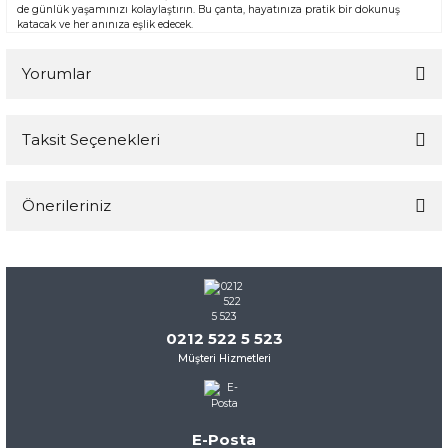
de günlük yaşamınızı kolaylaştırın. Bu çanta, hayatınıza pratik bir dokunuş
katacak ve her anınıza eşlik edecek.
Yorumlar
Taksit Seçenekleri
Bu ürüne ilk yorumu siz yapın!
Önerileriniz
Yorum Yaz
Bu ürünün fiyat bilgisi, resim, ürün açıklamalarında ve diğer
konularda yetersiz gördüğünüz noktaları öneri formunu
kullanarak tarafımıza iletebilirsiniz.
Görüş ve önerileriniz için teşekkür ederiz.
0212 522 5 523
Müşteri Hizmetleri
Ürün resmi kalitesiz, bozuk veya görüntülenemiyor.
Ürün açıklamasında eksik bilgiler bulunuyor.
Ürün bilgilerinde hatalar bulunuyor.
E-Posta