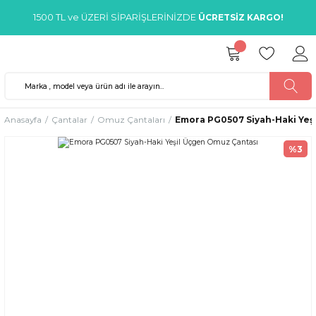
1500 TL ve ÜZERİ SİPARİŞLERİNİZDE
ÜCRETSİZ KARGO!
Anasayfa
Çantalar
Omuz Çantaları
Emora PG0507 Siyah-Haki Yeş
%3