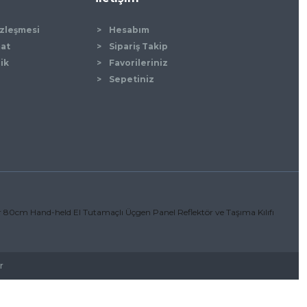
özleşmesi
Hesabım
mat
Sipariş Takip
lik
Favorileriniz
Sepetiniz
r