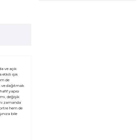
da ve açık
etkili ışık
hem de
ak ve dağıtmak
afif yapısı
ımı, değişik
aynı zamanda
 portre hem de
ınıza bile