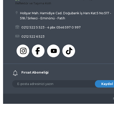
Hobyar Mah. Hamidiye Cad. Doğubank İş Hanı Kat:5 No:517 -
518 / Sirkeci - Eminönü - Fatih
0212 522 5 523 - 4 pbx 0546 597 0 997
0212 522 6 523
Fırsat Aboneliği
Kaydol