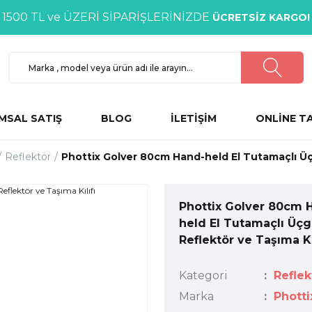
1500 TL ve ÜZERİ SİPARİŞLERİNİZDE
ÜCRETSİZ KARGO!
MSAL SATIŞ
BLOG
İLETİŞİM
ONLİNE T
Reflektör
Phottix Golver 80cm Hand-held El Tutamaçlı Üçg
Phottix Golver 80cm 
held El Tutamaçlı Üç
Reflektör ve Taşıma Kı
Kategori
Reflek
Marka
Photti