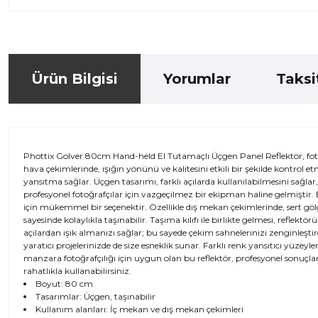
Ürün Bilgisi
Yorumlar
Taksi
Phottix Golver 80cm Hand-held El Tutamaçlı Üçgen Panel Reflektör, fotoğr
hava çekimlerinde, ışığın yönünü ve kalitesini etkili bir şekilde kontrol 
yansıtma sağlar. Üçgen tasarımı, farklı açılarda kullanılabilmesini sağla
profesyonel fotoğrafçılar için vazgeçilmez bir ekipman haline gelmiştir.
için mükemmel bir seçenektir. Özellikle dış mekan çekimlerinde, sert göl
sayesinde kolaylıkla taşınabilir. Taşıma kılıfı ile birlikte gelmesi, refl
açılardan ışık almanızı sağlar; bu sayede çekim sahnelerinizi zenginleşti
yaratıcı projelerinizde de size esneklik sunar. Farklı renk yansıtıcı yüzeyle
manzara fotoğrafçılığı için uygun olan bu reflektör, profesyonel sonuçlar
rahatlıkla kullanabilirsiniz.
Boyut: 80 cm
Tasarımlar: Üçgen, taşınabilir
Kullanım alanları: İç mekan ve dış mekan çekimleri