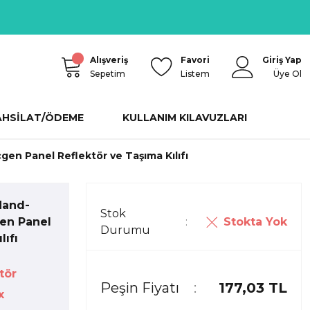
Alışveriş
Favori
Giriş Yap
Sepetim
Listem
Üye Ol
AHSİLAT/ÖDEME
KULLANIM KILAVUZLARI
en Panel Reflektör ve Taşıma Kılıfı
Hand-
Stok
Stokta Yok
gen Panel
Durumu
lıfı
tör
Peşin Fiyatı
177,03 TL
x