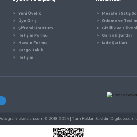
Yeni Üyelik
Mesafeli Satış S
Üye Girişi
Ödeme ve Tesli
Şifremi Unuttum
Gizlilik ve Güven
İletişim Formu
Garanti Şartları
Gönder
Havale Formu
İade Şartları
Kargo Takibi
İletişim
Fotografmakinalari.com © 2018-2024 | Tüm Hakları Saklıdır. Digibee.com.t