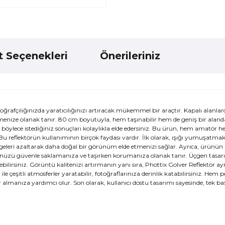
t Seçenekleri
Önerileriniz
afçılığınızda yaratıcılığınızı artıracak mükemmel bir araçtır. Kapalı alanlar
etmenize olanak tanır. 80 cm boyutuyla, hem taşınabilir hem de geniş bir alanda 
r, böylece istediğiniz sonuçları kolaylıkla elde edersiniz. Bu ürün, hem amatör 
 Bu reflektörün kullanımının birçok faydası vardır. İlk olarak, ışığı yumuşatm
geleri azaltarak daha doğal bir görünüm elde etmenizi sağlar. Ayrıca, ürünün h
ektörünüzü güvenle saklamanıza ve taşırken korumanıza olanak tanır. Üçgen tasar
rebilirsiniz. Görüntü kalitenizi artırmanın yanı sıra, Phottix Golver Reflektör 
r ile çeşitli atmosferler yaratabilir, fotoğraflarınıza derinlik katabilirsiniz. Hem
 almanıza yardımcı olur. Son olarak, kullanıcı dostu tasarımı sayesinde, tek baş