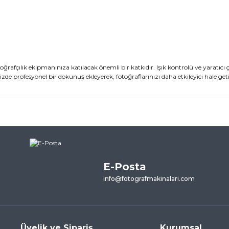
afçılık ekipmanınıza katılacak önemli bir katkıdır. Işık kontrolü ve yaratıcı 
izde profesyonel bir dokunuş ekleyerek, fotoğraflarınızı daha etkileyici hale getir
ularda yetersiz gördüğünüz noktaları öneri formunu kullanarak tarafımı
ne ilk yorumu siz yapın!
E-Posta
Yorum Yaz
info@fotografmakinalari.com
Üyelik ve Sipariş
Kurumsal