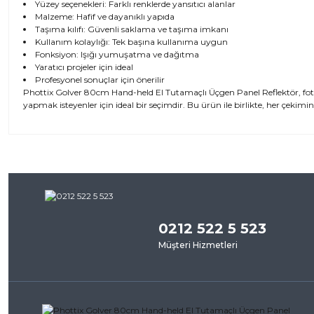
Yüzey seçenekleri: Farklı renklerde yansıtıcı alanlar
Malzeme: Hafif ve dayanıklı yapıda
Taşıma kılıfı: Güvenli saklama ve taşıma imkanı
Kullanım kolaylığı: Tek başına kullanıma uygun
Fonksiyon: Işığı yumuşatma ve dağıtma
Yaratıcı projeler için ideal
Profesyonel sonuçlar için önerilir
Phottix Golver 80cm Hand-held El Tutamaçlı Üçgen Panel Reflektör, fotoğr
yapmak isteyenler için ideal bir seçimdir. Bu ürün ile birlikte, her çekimin
Bu ürünün fiyat bilgisi, resim, ürün açıklamalarında ve diğer kon
iletebilirsiniz.
Bu ürü
Görüş ve önerileriniz için teşekkür ederiz.
0212 522 5 523
Ürün resmi kalitesiz, bozuk veya görüntülenemiyor.
Müşteri Hizmetleri
Ürün açıklamasında eksik bilgiler bulunuyor.
Ürün bilgilerinde hatalar bulunuyor.
Ürün fiyatı diğer sitelerden daha pahalı.
Bu ürüne benzer farklı alternatifler olmalı.