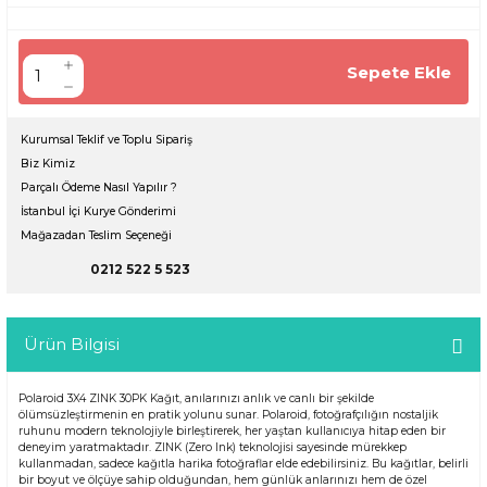
Sepete Ekle
Kurumsal Teklif ve Toplu Sipariş
Biz Kimiz
Parçalı Ödeme Nasıl Yapılır ?
İstanbul İçi Kurye Gönderimi
Mağazadan Teslim Seçeneği
0212 522 5 523
Ürün Bilgisi
Polaroid 3X4 ZINK 30PK Kağıt, anılarınızı anlık ve canlı bir şekilde
ölümsüzleştirmenin en pratik yolunu sunar. Polaroid, fotoğrafçılığın nostaljik
ruhunu modern teknolojiyle birleştirerek, her yaştan kullanıcıya hitap eden bir
deneyim yaratmaktadır. ZINK (Zero Ink) teknolojisi sayesinde mürekkep
kullanmadan, sadece kağıtla harika fotoğraflar elde edebilirsiniz. Bu kağıtlar, belirli
bir boyut ve ölçüye sahip olduğundan, hem günlük anlarınızı hem de özel