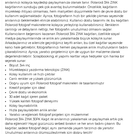
anılarınızı kolayca kaydedip paylaşmanıza olanak tanır. Polaroid 3X4 ZINK
kağıtlarının sunduğu pek çok avantaj bulunmaktadır. Öncelikle, kağıtların
mürekkep ihtiyacı olmaması, hem maliyetleri düşürmekte hem de çevre dostu bir
kullanım sağlamaktadır. Ayrıca, fotoğrafların hızlı bir şekilde çıkması sayesinde
anılarınızı beklemeden elinize alabilirsiniz. Kullanıcı dostu tasarımı ile, bu kağıtları
Polaroid fotoğraf makinelerine kolayca yerleştirip kullanabilirsiniz. Renklerin
canlılığı ve detayların netliği, her fotoğrafın unutulmaz olmasını sağlar.
Kullanıcıların beğenisini kazanan Polaroid 3X4 ZINK kağıtları, özellikle sosyal
medya paylaşımlarında ve anlık anı yakalamada büyük kolaylık sunar.
Arkadaşlarınız ve ailenizle geçirdiğiniz keyifli anları, bu özel kağıtlar sayesinde
kalıcı hale getirebilir, fotoğraflarınızı hemen paylaşarak anlık mutlulukların tadını
çıkarabilirsiniz. Ayrıca, yaratıcı projeleriniz için de uygun bir malzeme olarak
değerlendirilebilir. Scrapbooking, el yapımı kartlar veya hediyeler için harika bir
seçenek sunar.
Boyut: 3x4 inç
Mürekkepsiz yazdırma teknolojisi (ZINK)
Kolay kullanım ve hızlı çıktılar
Canlı renkler ve yüksek çözünürlük
Doğru uyum için Polaroid fotoğraf makineleri ile tasarlanmıştır
Kreatif projeler için ideal
Çevre dostu ve ekonomik
30 adet kağıt içeren paket
Yüksek kaliteli fotoğraf deneyimi
Kolay taşınabilirlik
Hızla paylaşılabilen anlık anılar
Yaratıcı ve eğlenceli fotoğraf projeleri için mükemmel
Polaroid 3X4 ZINK 30PK Kağıt ile anılarınızı yakalamak ve paylaşmak artık çok
daha eğlenceli! Hayal gücünüzü serbest bırakın ve her anın tadını çıkarın. Bu
kağıtlar, sadece fotoğraf değil, aynı zamanda yaşam tarzınızı da yansıtır.
Unutulmaz anlarınızı ölümsüzleştirmek için doğru tercih!