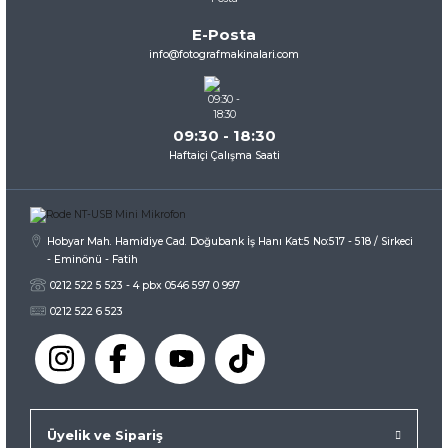
Ürün bilgilerinde hatalar bulunuyor.
E-Posta
Ürün fiyatı diğer sitelerden daha pahalı.
info@fotografmakinalari.com
Bu ürüne benzer farklı alternatifler olmalı.
09:30 - 18:30
Haftaiçi Çalışma Saati
Gönder
Hobyar Mah. Hamidiye Cad. Doğubank İş Hanı Kat:5 No:517 - 518 / Sirkeci
- Eminönü - Fatih
0212 522 5 523 - 4 pbx 0546 597 0 997
0212 522 6 523
Üyelik ve Sipariş