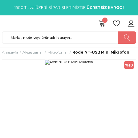
1500 TL ve ÜZERİ SİPARİŞLERİNİZDE
ÜCRETSİZ KARGO!
Anasayfa
Aksesuarlar
Mikrofonlar
Rode NT-USB Mini Mikrofon
%10