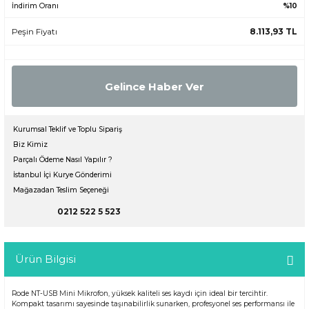
İndirim Oranı
%10
Peşin Fiyatı
8.113,93 TL
Gelince Haber Ver
Kurumsal Teklif ve Toplu Sipariş
Biz Kimiz
Parçalı Ödeme Nasıl Yapılır ?
İstanbul İçi Kurye Gönderimi
Mağazadan Teslim Seçeneği
0212 522 5 523
Ürün Bilgisi
Rode NT-USB Mini Mikrofon, yüksek kaliteli ses kaydı için ideal bir tercihtir.
Kompakt tasarımı sayesinde taşınabilirlik sunarken, profesyonel ses performansı ile