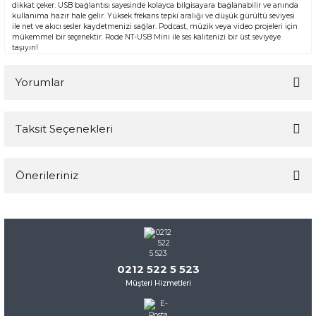
dikkat çeker. USB bağlantısı sayesinde kolayca bilgisayara bağlanabilir ve anında
kullanıma hazır hale gelir. Yüksek frekans tepki aralığı ve düşük gürültü seviyesi
ile net ve akıcı sesler kaydetmenizi sağlar. Podcast, müzik veya video projeleri için
mükemmel bir seçenektir. Rode NT-USB Mini ile ses kalitenizi bir üst seviyeye
taşıyın!
Yorumlar
Taksit Seçenekleri
Bu ürüne ilk yorumu siz yapın!
Önerileriniz
Yorum Yaz
Bu ürünün fiyat bilgisi, resim, ürün açıklamalarında ve diğer
konularda yetersiz gördüğünüz noktaları öneri formunu
kullanarak tarafımıza iletebilirsiniz.
Görüş ve önerileriniz için teşekkür ederiz.
0212 522 5 523
Müşteri Hizmetleri
Ürün resmi kalitesiz, bozuk veya görüntülenemiyor.
Ürün açıklamasında eksik bilgiler bulunuyor.