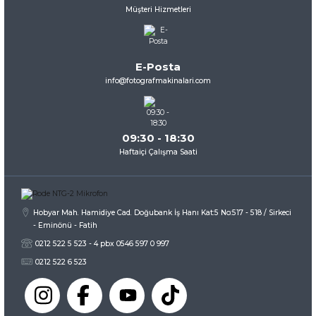
Müşteri Hizmetleri
Ürün resmi kalitesiz, bozuk veya görüntülenemiyor.
Ürün açıklamasında eksik bilgiler bulunuyor.
Ürün bilgilerinde hatalar bulunuyor.
E-Posta
Ürün fiyatı diğer sitelerden daha pahalı.
info@fotografmakinalari.com
Bu ürüne benzer farklı alternatifler olmalı.
09:30 - 18:30
Haftaiçi Çalışma Saati
Gönder
Hobyar Mah. Hamidiye Cad. Doğubank İş Hanı Kat:5 No:517 - 518 / Sirkeci
- Eminönü - Fatih
0212 522 5 523 - 4 pbx 0546 597 0 997
0212 522 6 523