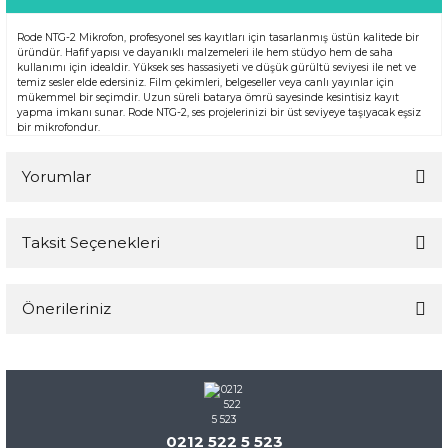
Rode NTG-2 Mikrofon, profesyonel ses kayıtları için tasarlanmış üstün kalitede bir
üründür. Hafif yapısı ve dayanıklı malzemeleri ile hem stüdyo hem de saha
kullanımı için idealdir. Yüksek ses hassasiyeti ve düşük gürültü seviyesi ile net ve
temiz sesler elde edersiniz. Film çekimleri, belgeseller veya canlı yayınlar için
mükemmel bir seçimdir. Uzun süreli batarya ömrü sayesinde kesintisiz kayıt
yapma imkanı sunar. Rode NTG-2, ses projelerinizi bir üst seviyeye taşıyacak eşsiz
bir mikrofondur.
Yorumlar
Taksit Seçenekleri
Bu ürüne ilk yorumu siz yapın!
Önerileriniz
Yorum Yaz
Bu ürünün fiyat bilgisi, resim, ürün açıklamalarında ve diğer
konularda yetersiz gördüğünüz noktaları öneri formunu
kullanarak tarafımıza iletebilirsiniz.
Görüş ve önerileriniz için teşekkür ederiz.
0212 522 5 523