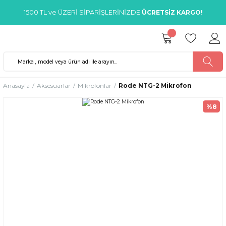
1500 TL ve ÜZERİ SİPARİŞLERİNİZDE
ÜCRETSİZ KARGO!
Anasayfa
Aksesuarlar
Mikrofonlar
Rode NTG-2 Mikrofon
%8