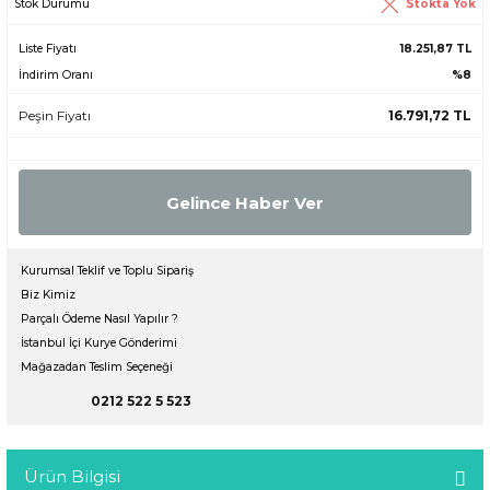
Stokta Yok
Stok Durumu
Liste Fiyatı
18.251,87 TL
İndirim Oranı
%8
Peşin Fiyatı
16.791,72 TL
Gelince Haber Ver
Kurumsal Teklif ve Toplu Sipariş
Biz Kimiz
Parçalı Ödeme Nasıl Yapılır ?
İstanbul İçi Kurye Gönderimi
Mağazadan Teslim Seçeneği
0212 522 5 523
Ürün Bilgisi