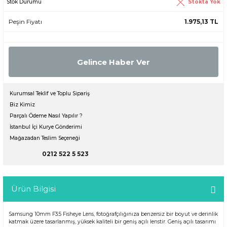
Stokta Yok
Stok Durumu
Peşin Fiyatı
1.975,13 TL
Gelince Haber Ver
Kurumsal Teklif ve Toplu Sipariş
Biz Kimiz
Parçalı Ödeme Nasıl Yapılır ?
İstanbul İçi Kurye Gönderimi
Mağazadan Teslim Seçeneği
0212 522 5 523
Ürün Bilgisi
Samsung 10mm F3.5 Fisheye Lens, fotoğrafçılığınıza benzersiz bir boyut ve derinlik
katmak üzere tasarlanmış, yüksek kaliteli bir geniş açılı lenstir. Geniş açılı tasarımı