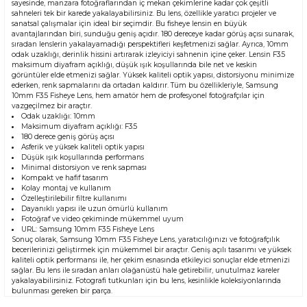
sayesinde, manzara fotoğraflarından iç mekan çekimlerine kadar çok çeşitli
sahneleri tek bir karede yakalayabilirsiniz. Bu lens, özellikle yaratıcı projeler ve
sanatsal çalışmalar için ideal bir seçimdir. Bu fisheye lensin en büyük
avantajlarından biri, sunduğu geniş açıdır. 180 dereceye kadar görüş açısı sunarak,
sıradan lenslerin yakalayamadığı perspektifleri keşfetmenizi sağlar. Ayrıca, 10mm
odak uzaklığı, derinlik hissini artırarak izleyiciyi sahnenin içine çeker. Lensin F3.5
maksimum diyafram açıklığı, düşük ışık koşullarında bile net ve keskin
görüntüler elde etmenizi sağlar. Yüksek kaliteli optik yapısı, distorsiyonu minimize
ederken, renk sapmalarını da ortadan kaldırır. Tüm bu özellikleriyle, Samsung
10mm F3.5 Fisheye Lens, hem amatör hem de profesyonel fotoğrafçılar için
vazgeçilmez bir araçtır.
Odak uzaklığı: 10mm
Maksimum diyafram açıklığı: F3.5
180 derece geniş görüş açısı
Asferik ve yüksek kaliteli optik yapısı
Düşük ışık koşullarında performans
Minimal distorsiyon ve renk sapması
Kompakt ve hafif tasarım
Kolay montaj ve kullanım
Özelleştirilebilir filtre kullanımı
Dayanıklı yapısı ile uzun ömürlü kullanım
Fotoğraf ve video çekiminde mükemmel uyum
URL:
Samsung 10mm F3.5 Fisheye Lens
Sonuç olarak, Samsung 10mm F3.5 Fisheye Lens, yaratıcılığınızı ve fotoğrafçılık
becerilerinizi geliştirmek için mükemmel bir araçtır. Geniş açılı tasarımı ve yüksek
kaliteli optik performansı ile, her çekim esnasında etkileyici sonuçlar elde etmenizi
sağlar. Bu lens ile sıradan anları olağanüstü hale getirebilir, unutulmaz kareler
yakalayabilirsiniz. Fotografi tutkunları için bu lens, kesinlikle koleksiyonlarında
bulunması gereken bir parça.