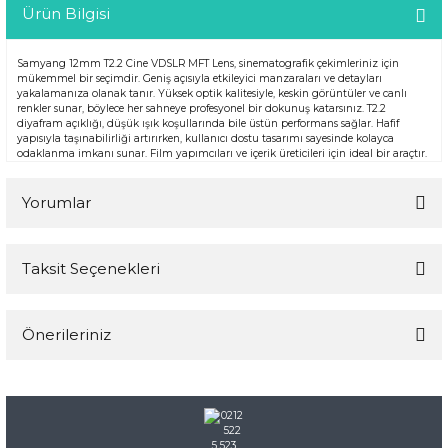
Ürün Bilgisi
Samyang 12mm T2.2 Cine VDSLR MFT Lens, sinematografik çekimleriniz için
mükemmel bir seçimdir. Geniş açısıyla etkileyici manzaraları ve detayları
yakalamanıza olanak tanır. Yüksek optik kalitesiyle, keskin görüntüler ve canlı
renkler sunar, böylece her sahneye profesyonel bir dokunuş katarsınız. T2.2
diyafram açıklığı, düşük ışık koşullarında bile üstün performans sağlar. Hafif
yapısıyla taşınabilirliği artırırken, kullanıcı dostu tasarımı sayesinde kolayca
odaklanma imkanı sunar. Film yapımcıları ve içerik üreticileri için ideal bir araçtır.
Yorumlar
Taksit Seçenekleri
Bu ürüne ilk yorumu siz yapın!
Önerileriniz
Yorum Yaz
Bu ürünün fiyat bilgisi, resim, ürün açıklamalarında ve diğer
konularda yetersiz gördüğünüz noktaları öneri formunu
kullanarak tarafımıza iletebilirsiniz.
Görüş ve önerileriniz için teşekkür ederiz.