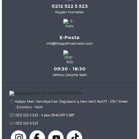
0212 522 5 523
Müşteri Hizmetleri
Ürün resmi kalitesiz, bozuk veya görüntülenemiyor.
Ürün açıklamasında eksik bilgiler bulunuyor.
Ürün bilgilerinde hatalar bulunuyor.
E-Posta
Ürün fiyatı diğer sitelerden daha pahalı.
info@fotografmakinalari.com
Bu ürüne benzer farklı alternatifler olmalı.
09:30 - 18:30
Haftaiçi Çalışma Saati
Gönder
Hobyar Mah. Hamidiye Cad. Doğubank İş Hanı Kat:5 No:517 - 518 / Sirkeci
- Eminönü - Fatih
0212 522 5 523 - 4 pbx 0546 597 0 997
0212 522 6 523