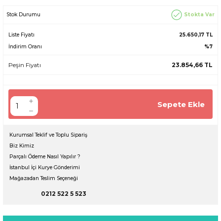
Stokta Var
Stok Durumu
Liste Fiyatı
25.650,17 TL
İndirim Oranı
%7
Peşin Fiyatı
23.854,66 TL
Sepete Ekle
Kurumsal Teklif ve Toplu Sipariş
Biz Kimiz
Parçalı Ödeme Nasıl Yapılır ?
İstanbul İçi Kurye Gönderimi
Mağazadan Teslim Seçeneği
0212 522 5 523