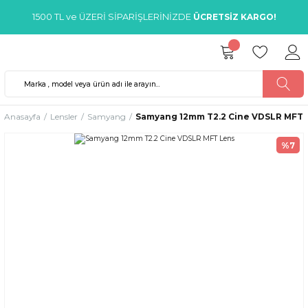
1500 TL ve ÜZERİ SİPARİŞLERİNİZDE
ÜCRETSİZ KARGO!
Anasayfa
Lensler
Samyang
Samyang 12mm T2.2 Cine VDSLR MFT 
%7