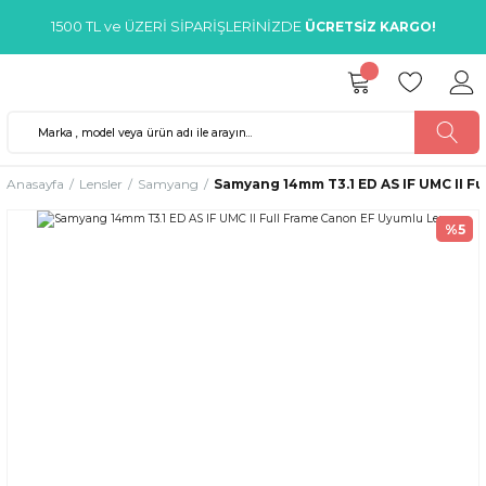
1500 TL ve ÜZERİ SİPARİŞLERİNİZDE
ÜCRETSİZ KARGO!
Anasayfa
Lensler
Samyang
Samyang 14mm T3.1 ED AS IF UMC II F
%5