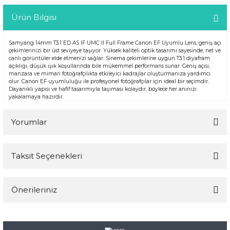
Ürün Bilgisi
Samyang 14mm T3.1 ED AS IF UMC II Full Frame Canon EF Uyumlu Lens, geniş açı
çekimlerinizi bir üst seviyeye taşıyor. Yüksek kaliteli optik tasarımı sayesinde, net ve
canlı görüntüler elde etmenizi sağlar. Sinema çekimlerine uygun T3.1 diyafram
açıklığı, düşük ışık koşullarında bile mükemmel performans sunar. Geniş açısı,
manzara ve mimari fotoğrafçılıkta etkileyici kadrajlar oluşturmanıza yardımcı
olur. Canon EF uyumluluğu ile profesyonel fotoğrafçılar için ideal bir seçimdir.
Dayanıklı yapısı ve hafif tasarımıyla taşıması kolaydır, böylece her anınızı
yakalamaya hazırdır.
Yorumlar
Taksit Seçenekleri
Bu ürüne ilk yorumu siz yapın!
Önerileriniz
Yorum Yaz
Bu ürünün fiyat bilgisi, resim, ürün açıklamalarında ve diğer
konularda yetersiz gördüğünüz noktaları öneri formunu