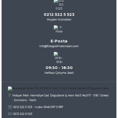
kullanarak tarafımıza iletebilirsiniz.
Görüş ve önerileriniz için teşekkür ederiz.
0212 522 5 523
Müşteri Hizmetleri
Ürün resmi kalitesiz, bozuk veya görüntülenemiyor.
Ürün açıklamasında eksik bilgiler bulunuyor.
Ürün bilgilerinde hatalar bulunuyor.
E-Posta
Ürün fiyatı diğer sitelerden daha pahalı.
info@fotografmakinalari.com
Bu ürüne benzer farklı alternatifler olmalı.
09:30 - 18:30
Haftaiçi Çalışma Saati
Gönder
Hobyar Mah. Hamidiye Cad. Doğubank İş Hanı Kat:5 No:517 - 518 / Sirkeci
- Eminönü - Fatih
0212 522 5 523 - 4 pbx 0546 597 0 997
0212 522 6 523