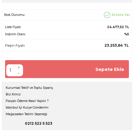
Stokta Var
Stok Durumu
Liste Fiyatı
24.477,52 TL
İndirim Oranı
%5
Peşin Fiyatı
23.253,64 TL
Sepete Ekle
Kurumsal Teklif ve Toplu Sipariş
Biz Kimiz
Parçalı Ödeme Nasıl Yapılır ?
İstanbul İçi Kurye Gönderimi
Mağazadan Teslim Seçeneği
0212 522 5 523