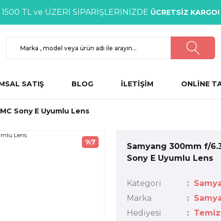
1500 TL ve ÜZERİ SİPARİŞLERİNİZDE
ÜCRETSİZ KARGO!
MSAL SATIŞ
BLOG
İLETİŞİM
ONLİNE T
MC Sony E Uyumlu Lens
%7
Samyang 300mm f/6.
Sony E Uyumlu Lens
Kategori
Samy
Marka
Samy
Hediyesi
Temiz