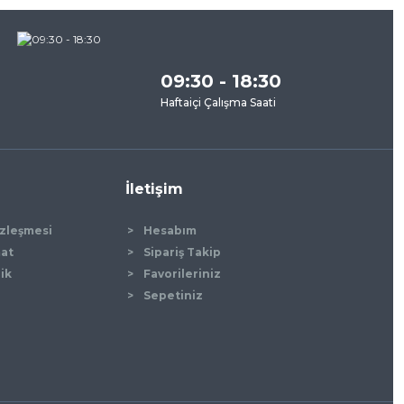
09:30 - 18:30
Haftaiçi Çalışma Saati
İletişim
özleşmesi
Hesabım
mat
Sipariş Takip
lik
Favorileriniz
Sepetiniz