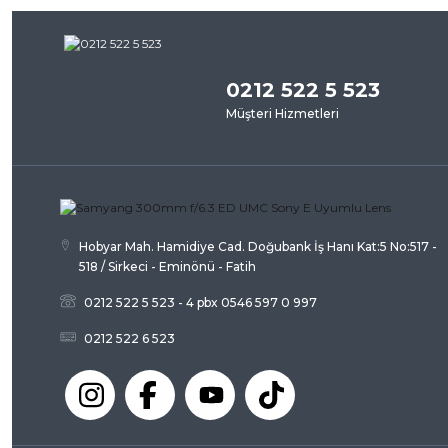
iletebilirsiniz.
Bu ürü
Görüş ve önerileriniz için teşekkür ederiz.
0212 522 5 523
Ürün resmi kalitesiz, bozuk veya görüntülenemiyor.
Müşteri Hizmetleri
Ürün açıklamasında eksik bilgiler bulunuyor.
Ürün bilgilerinde hatalar bulunuyor.
Ürün fiyatı diğer sitelerden daha pahalı.
Bu ürüne benzer farklı alternatifler olmalı.
Hobyar Mah. Hamidiye Cad. Doğubank İş Hanı Kat:5 No:517 -
518 / Sirkeci - Eminönü - Fatih
0212 522 5 523 - 4 pbx 0546 597 0 997
0212 522 6 523