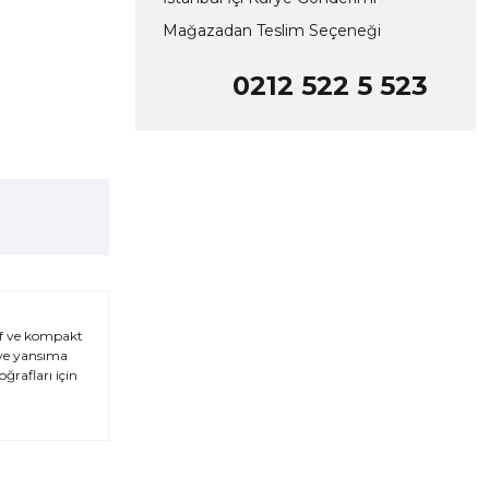
Mağazadan Teslim Seçeneği
0212 522 5 523
if ve kompakt
 ve yansıma
ğrafları için
.
za