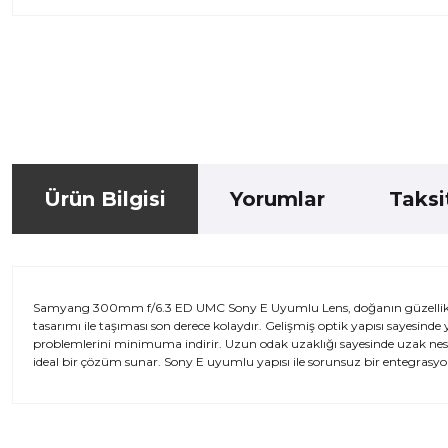
Ürün Bilgisi
Yorumlar
Taksi
Samyang 300mm f/6.3 ED UMC Sony E Uyumlu Lens, doğanın güzellikleri
tasarımı ile taşıması son derece kolaydır. Gelişmiş optik yapısı sayesin
problemlerini minimuma indirir. Uzun odak uzaklığı sayesinde uzak nesnele
ideal bir çözüm sunar. Sony E uyumlu yapısı ile sorunsuz bir entegrasyon
Bu ürünün fiyat bilgisi, resim, ürün açıklamalarında ve diğer kon