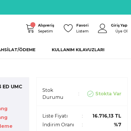
Alışveriş
Favori
Giriş Yap
Sepetim
Listem
Üye Ol
AHSİLAT/ÖDEME
KULLANIM KILAVUZLARI
3 ED UMC
Stok
Stokta Var
Durumu
ang
Liste Fiyatı
16.716,13 TL
ang
İndirim Oranı
%7
leme