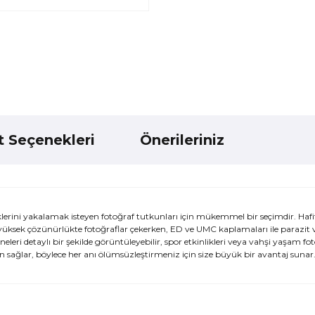
t Seçenekleri
Önerileriniz
ni yakalamak isteyen fotoğraf tutkunları için mükemmel bir seçimdir. Haf
de yüksek çözünürlükte fotoğraflar çekerken, ED ve UMC kaplamaları ile parazit
ri detaylı bir şekilde görüntüleyebilir, spor etkinlikleri veya vahşi yaşam foto
 sağlar, böylece her anı ölümsüzleştirmeniz için size büyük bir avantaj sunar
ularda yetersiz gördüğünüz noktaları öneri formunu kullanarak tarafımı