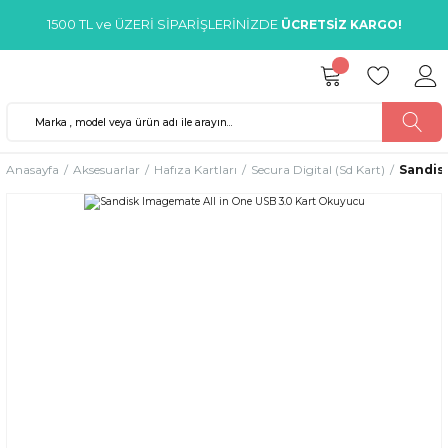
1500 TL ve ÜZERİ SİPARİŞLERİNİZDE
ÜCRETSİZ KARGO!
Anasayfa
Aksesuarlar
Hafıza Kartları
Secura Digital (Sd Kart)
Sandis