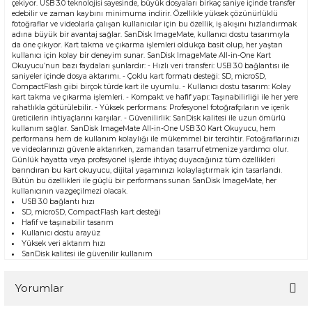
çekiyor. USB 3.0 teknolojisi sayesinde, büyük dosyaları birkaç saniye içinde transfer
edebilir ve zaman kaybını minimuma indirir. Özellikle yüksek çözünürlüklü
fotoğraflar ve videolarla çalışan kullanıcılar için bu özellik, iş akışını hızlandırmak
adına büyük bir avantaj sağlar. SanDisk ImageMate, kullanıcı dostu tasarımıyla
da öne çıkıyor. Kart takma ve çıkarma işlemleri oldukça basit olup, her yaştan
kullanıcı için kolay bir deneyim sunar. SanDisk ImageMate All-in-One Kart
Okuyucu’nun bazı faydaları şunlardır: - Hızlı veri transferi: USB 3.0 bağlantısı ile
saniyeler içinde dosya aktarımı. - Çoklu kart formatı desteği: SD, microSD,
CompactFlash gibi birçok türde kart ile uyumlu. - Kullanıcı dostu tasarım: Kolay
kart takma ve çıkarma işlemleri. - Kompakt ve hafif yapı: Taşınabilirliği ile her yere
rahatlıkla götürülebilir. - Yüksek performans: Profesyonel fotoğrafçıların ve içerik
üreticilerin ihtiyaçlarını karşılar. - Güvenilirlik: SanDisk kalitesi ile uzun ömürlü
kullanım sağlar. SanDisk ImageMate All-in-One USB 3.0 Kart Okuyucu, hem
performansı hem de kullanım kolaylığı ile mükemmel bir tercihtir. Fotoğraflarınızı
ve videolarınızı güvenle aktarırken, zamandan tasarruf etmenize yardımcı olur.
Günlük hayatta veya profesyonel işlerde ihtiyaç duyacağınız tüm özellikleri
barındıran bu kart okuyucu, dijital yaşamınızı kolaylaştırmak için tasarlandı.
Bütün bu özellikleri ile güçlü bir performans sunan SanDisk ImageMate, her
kullanıcının vazgeçilmezi olacak.
USB 3.0 bağlantı hızı
SD, microSD, CompactFlash kart desteği
Hafif ve taşınabilir tasarım
Kullanıcı dostu arayüz
Yüksek veri aktarım hızı
SanDisk kalitesi ile güvenilir kullanım
Yorumlar