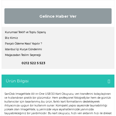
Gelince Haber Ver
Kurumsal Teklif ve Toplu Sipariş
Biz Kimiz
Parçalı Ödeme Nasıl Yapılır ?
İstanbul İçi Kurye Gönderimi
Mağazadan Teslim Seçeneği
0212 522 5 523
Ürün Bilgisi
SanDisk ImageMate All-in-One USB 3.0 Kart Okuyucu, veri transferini kolaylaştıran
ve hızlandıran pratik bir çözümdür. Hem profesyonel fotoğrafçılar hem de günlük
kullanıcılar için tasarlanmış bu ürün, farklı kart formatlarını destekleyerek
ihtiyacınıza uygun bir kullanım sunar. Kompakt yapısı sayesinde taşınabilirliği
yüksek olan ImageMate, iş yerinizde veya seyahatlerinizde yanınızda
taşıyabileceğiniz bir yardımcıdır. Bu kart okuyucu, hızlı veri aktarım hızı ile dikkat