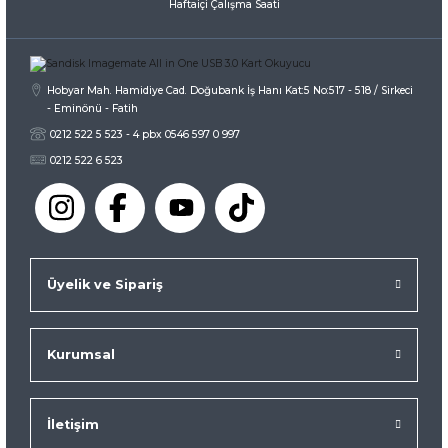
Haftaiçi Çalışma Saati
Gönder
Hobyar Mah. Hamidiye Cad. Doğubank İş Hanı Kat:5 No:517 - 518 / Sirkeci
- Eminönü - Fatih
0212 522 5 523 - 4 pbx 0546 597 0 997
0212 522 6 523
Üyelik ve Sipariş
Kurumsal
İletişim