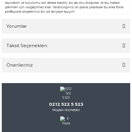
taşınabilir ve kurulumu son derece basittir, bu da onu stüdyolar ve dış mekan
çekimleri için vazgeçilmez kılar. Yaratıcılığınızı ön plana çıkaracak bu arka fonla
profesyonel projelerinizi bir üst seviyeye taşıyın!
Yorumlar
Taksit Seçenekleri
Bu ürüne ilk yorumu siz yapın!
Önerileriniz
Yorum Yaz
Bu ürünün fiyat bilgisi, resim, ürün açıklamalarında ve diğer
konularda yetersiz gördüğünüz noktaları öneri formunu
kullanarak tarafımıza iletebilirsiniz.
Görüş ve önerileriniz için teşekkür ederiz.
0212 522 5 523
Müşteri Hizmetleri
Ürün resmi kalitesiz, bozuk veya görüntülenemiyor.
Ürün açıklamasında eksik bilgiler bulunuyor.
Ürün bilgilerinde hatalar bulunuyor.