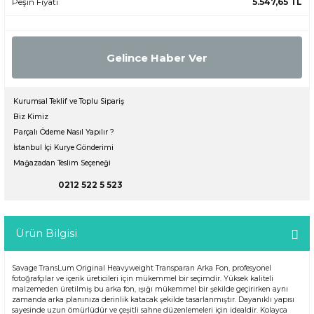
Peşin Fiyatı
5.547,65 TL
Gelince Haber Ver
Kurumsal Teklif ve Toplu Sipariş
Biz Kimiz
Parçalı Ödeme Nasıl Yapılır ?
İstanbul İçi Kurye Gönderimi
Mağazadan Teslim Seçeneği
0212 522 5 523
Ürün Bilgisi
Savage TransLum Original Heavyweight Transparan Arka Fon, profesyonel
fotoğrafçılar ve içerik üreticileri için mükemmel bir seçimdir. Yüksek kaliteli
malzemeden üretilmiş bu arka fon, ışığı mükemmel bir şekilde geçirirken aynı
zamanda arka planınıza derinlik katacak şekilde tasarlanmıştır. Dayanıklı yapısı
sayesinde uzun ömürlüdür ve çeşitli sahne düzenlemeleri için idealdir. Kolayca