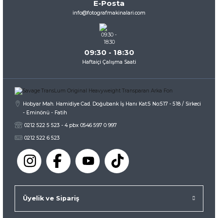
E-Posta
Ürün fiyatı diğer sitelerden daha pahalı.
info@fotografmakinalari.com
Bu ürüne benzer farklı alternatifler olmalı.
09:30 - 18:30
Haftaiçi Çalışma Saati
Gönder
Hobyar Mah. Hamidiye Cad. Doğubank İş Hanı Kat:5 No:517 - 518 / Sirkeci
- Eminönü - Fatih
0212 522 5 523 - 4 pbx 0546 597 0 997
0212 522 6 523
Üyelik ve Sipariş