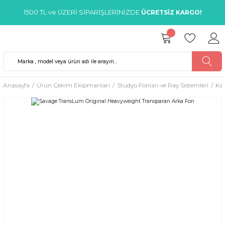
1500 TL ve ÜZERİ SİPARİŞLERİNİZDE
ÜCRETSİZ KARGO!
Anasayfa
Ürün Çekim Ekipmanları
Stüdyo Fonları ve Ray Sistemleri
Kağ