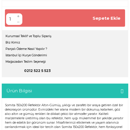
Sepete Ekle
Kurumsal Teklif ve Toplu Sipariş
Biz Kimiz
Parçalı Ödeme Nasıl Yapılır ?
İstanbul İçi Kurye Gönderimi
Mağazadan Teslim Seçeneği
0212 522 5 523
Ürün Bilgisi
Somita 150x200 Reflektör Altın-Gümüş, şıklığı ve zarafeti bir araya getiren özel bir
dekorasyon ürünüdür. Evinizdeki her alana modern bir dokunuş katarken, göz
alıcı altın ve gümüş renkleri ile dikkat çekici bir atmosfer yaratır. Kaliteli
malzemelerle üretilmiş olan bu reflektör, hem ışığı mükemmel bir şekilde yansıtır
hem de estetik bir görünüm sunar. Misafirlerinizi etkilemek ve yaşam alanınızı
canlandırmak için ideal bir tercih olan Somita 150x200 Reflektör, hem fonksiyonel