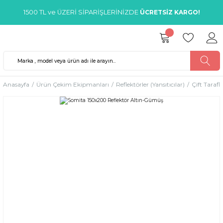
1500 TL ve ÜZERİ SİPARİŞLERİNİZDE
ÜCRETSİZ KARGO!
Anasayfa
Ürün Çekim Ekipmanları
Reflektörler (Yansıtıcılar)
Çift Taraflı