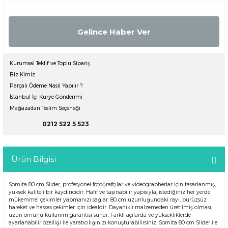
Gelince Haber Ver
Kurumsal Teklif ve Toplu Sipariş
Biz Kimiz
Parçalı Ödeme Nasıl Yapılır ?
İstanbul İçi Kurye Gönderimi
Mağazadan Teslim Seçeneği
0212 522 5 523
Ürün Bilgisi
Somita 80 cm Slider, profesyonel fotoğrafçılar ve videographerlar için tasarlanmış,
yüksek kaliteli bir kaydırıcıdır. Hafif ve taşınabilir yapısıyla, istediğiniz her yerde
mükemmel çekimler yapmanızı sağlar. 80 cm uzunluğundaki rayı, pürüzsüz
hareket ve hassas çekimler için idealdir. Dayanıklı malzemeden üretilmiş olması,
uzun ömürlü kullanım garantisi sunar. Farklı açılarda ve yüksekliklerde
ayarlanabilir özelliği ile yaratıcılığınızı konuşturabilirsiniz. Somita 80 cm Slider ile