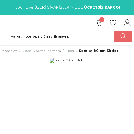
1500 TL ve ÜZERİ SİPARİŞLERİNİZDE
ÜCRETSİZ KARGO!
Anasayfa
Video-Sinema-Kamera
Slider
Somita 80 cm Slider