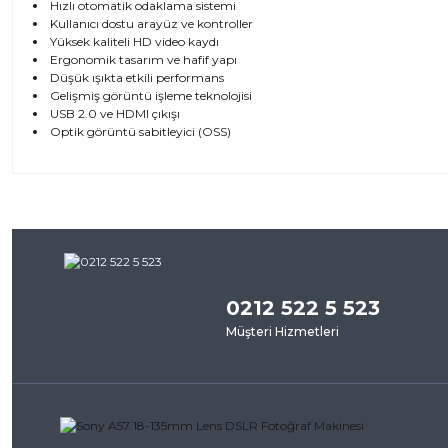
Hızlı otomatik odaklama sistemi
Kullanıcı dostu arayüz ve kontroller
Yüksek kaliteli HD video kaydı
Ergonomik tasarım ve hafif yapı
Düşük ışıkta etkili performans
Gelişmiş görüntü işleme teknolojisi
USB 2.0 ve HDMI çıkışı
Optik görüntü sabitleyici (OSS)
Bu ürünün fiyat bilgisi, resim, ürün açıklamalarında ve diğer kon
iletebilirsiniz.
Bu ürü
Görüş ve önerileriniz için teşekkür ederiz.
0212 522 5 523
Ürün resmi kalitesiz, bozuk veya görüntülenemiyor.
Müşteri Hizmetleri
Ürün açıklamasında eksik bilgiler bulunuyor.
Ürün bilgilerinde hatalar bulunuyor.
Ürün fiyatı diğer sitelerden daha pahalı.
Bu ürüne benzer farklı alternatifler olmalı.