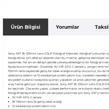
Ürün Bilgisi
Yorumlar
Taksi
Sony A57 18-135mm Lens DSLR Fotoğraf Makinesi, fotoğraf tutkunları iç
fotoğrafçılar için ideal bir seçenek olan bu makine, gelişmiş teknolojisi 
sayesinde, her anı en detaylı şekilde yakalayabileceğiniz bir fotoğraf m
fayda bulunmaktadır. Öncelikle, 16.1 MP APS-C sensörü, zengin renk tonla
135mm lensi sayesinde geniş bir odak aralığına sahip olursunuz, bu da he
odaklama sistemi ve 12 kare/saniye sürekli çekim hızı, hareketli nesneleri
seviyeden kullanıcı kolaylıkla ayarları yapabilir ve anlık çekimler gerçekleşt
araç haline getiriyor. Kapanış olarak, Sony A57 18-135mm Lens DSLR Fot
bir seçimdir. Dayanıklı yapısı, yüksek performansı ve kullanıcı dostu özell
fotoğraf deneyimlerinizi en üst seviyeye çıkarmak için Sony A57’yi tercih e
16.1 MP APS-C sensör
18-135mm lens ile geniş odak aralığı
12 kare/saniye sürekli çekim hızı