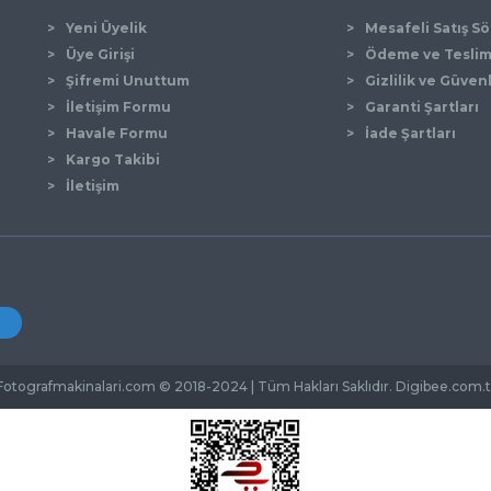
Yeni Üyelik
Mesafeli Satış S
Üye Girişi
Ödeme ve Tesli
Şifremi Unuttum
Gizlilik ve Güven
İletişim Formu
Garanti Şartları
Gönder
Havale Formu
İade Şartları
Kargo Takibi
İletişim
Fotografmakinalari.com © 2018-2024 | Tüm Hakları Saklıdır. Digibee.com.t