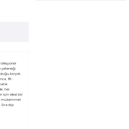
rofesyonel
e yeteneği
unduğu birçok
ıca, 18-
matik
de, her
r için ideal bir
için mükemmel
Sıra dışı