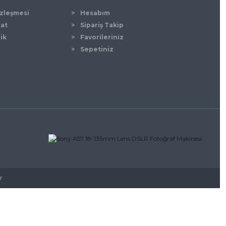
özleşmesi
Hesabım
mat
Sipariş Takip
lik
Favorileriniz
Sepetiniz
r