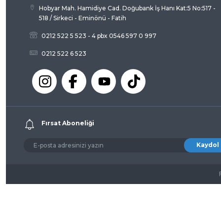
Hobyar Mah. Hamidiye Cad. Doğubank İş Hanı Kat:5 No:517 -
518 / Sirkeci - Eminönü - Fatih
0212 522 5 523 - 4 pbx 0546 597 0 997
0212 522 6 523
Fırsat Aboneliği
Kaydol