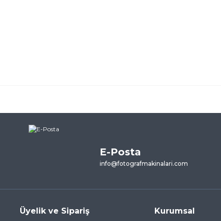
ularda yetersiz gördüğünüz noktaları öneri formunu kullanarak tarafımı
ne ilk yorumu siz yapın!
E-Posta
Yorum Yaz
info@fotografmakinalari.com
Üyelik ve Sipariş
Kurumsal