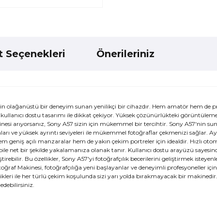
t Seçenekleri
Önerileriniz
in olağanüstü bir deneyim sunan yenilikçi bir cihazdır. Hem amatör hem de p
ve kullanıcı dostu tasarımı ile dikkat çekiyor. Yüksek çözünürlükteki görüntülem
akinesi arıyorsanız, Sony A57 sizin için mükemmel bir tercihtir. Sony A57'nin s
rı ve yüksek ayrıntı seviyeleri ile mükemmel fotoğraflar çekmenizi sağlar. Ayr
m geniş açılı manzaralar hem de yakın çekim portreler için idealdir. Hızlı oto
 bile net bir şekilde yakalamanıza olanak tanır. Kullanıcı dostu arayüzü sayesin
irebilir. Bu özellikler, Sony A57'yi fotoğrafçılık becerilerini geliştirmek isteyenle
oğraf Makinesi, fotoğrafçılığa yeni başlayanlar ve deneyimli profesyoneller 
ikleri ile her türlü çekim koşulunda sizi yarı yolda bırakmayacak bir makinedir. 
debilirsiniz.