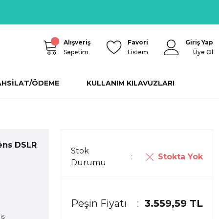
Alışveriş
Favori
Giriş Yap
Sepetim
Listem
Üye Ol
AHSİLAT/ÖDEME
KULLANIM KILAVUZLARI
ens DSLR
Stok
Stokta Yok
Durumu
Peşin Fiyatı
3.559,59 TL