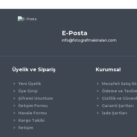
ularda yetersiz gördüğünüz noktaları öneri formunu kullanarak tarafımı
ne ilk yorumu siz yapın!
E-Posta
Yorum Yaz
info@fotografmakinalari.com
Üyelik ve Sipariş
Kurumsal
Yeni Üyelik
Mesafeli Satış S
Üye Girişi
Ödeme ve Tesli
Şifremi Unuttum
Gizlilik ve Güven
İletişim Formu
Garanti Şartları
Gönder
Havale Formu
İade Şartları
Kargo Takibi
İletişim