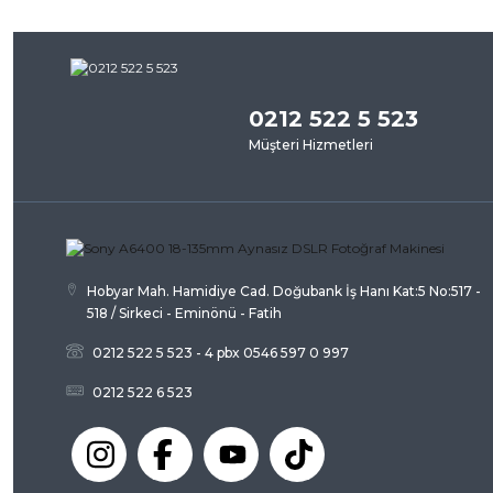
Bu ürünün fiyat bilgisi, resim, ürün açıklamalarında ve diğer kon
iletebilirsiniz.
Bu ürü
Görüş ve önerileriniz için teşekkür ederiz.
0212 522 5 523
Ürün resmi kalitesiz, bozuk veya görüntülenemiyor.
Müşteri Hizmetleri
Ürün açıklamasında eksik bilgiler bulunuyor.
Ürün bilgilerinde hatalar bulunuyor.
Ürün fiyatı diğer sitelerden daha pahalı.
Bu ürüne benzer farklı alternatifler olmalı.
Hobyar Mah. Hamidiye Cad. Doğubank İş Hanı Kat:5 No:517 -
518 / Sirkeci - Eminönü - Fatih
0212 522 5 523 - 4 pbx 0546 597 0 997
0212 522 6 523