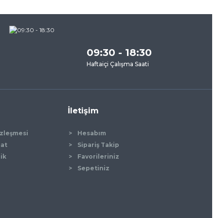
za
09:30 - 18:30
Haftaiçi Çalışma Saati
İletişim
özleşmesi
Hesabım
mat
Sipariş Takip
lik
Favorileriniz
Sepetiniz