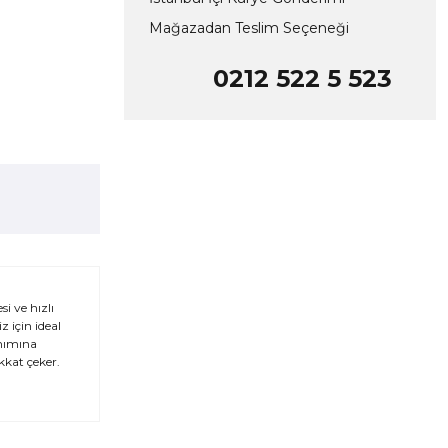
Mağazadan Teslim Seçeneği
0212 522 5 523
i ve hızlı
 için ideal
anımına
kkat çeker.