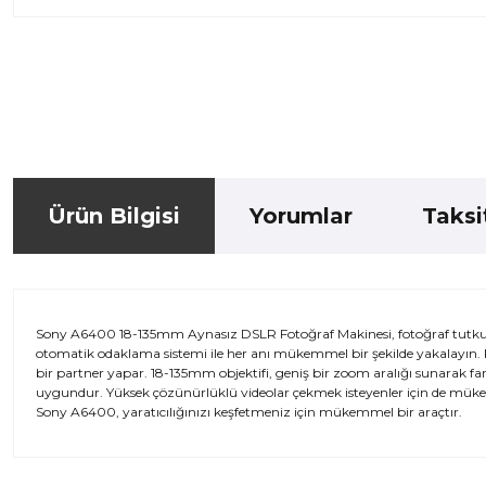
Ürün Bilgisi
Yorumlar
Taksi
Sony A6400 18-135mm Aynasız DSLR Fotoğraf Makinesi, fotoğraf tutkunlar
otomatik odaklama sistemi ile her anı mükemmel bir şekilde yakalayın. K
bir partner yapar. 18-135mm objektifi, geniş bir zoom aralığı sunarak f
uygundur. Yüksek çözünürlüklü videolar çekmek isteyenler için de mükemmel
Sony A6400, yaratıcılığınızı keşfetmeniz için mükemmel bir araçtır.