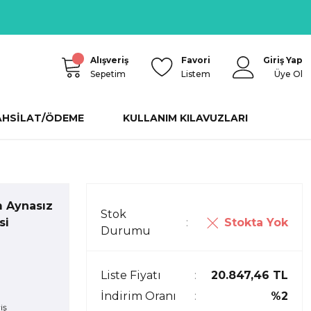
Alışveriş
Favori
Giriş Yap
Sepetim
Listem
Üye Ol
AHSİLAT/ÖDEME
KULLANIM KILAVUZLARI
 Aynasız
Stok
Stokta Yok
si
Durumu
Liste Fiyatı
20.847,46 TL
İndirim Oranı
%2