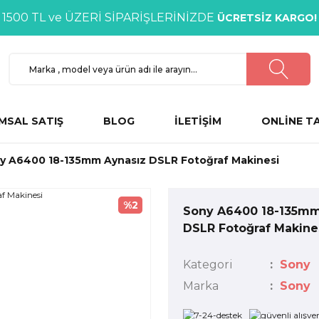
1500 TL ve ÜZERİ SİPARİŞLERİNİZDE
ÜCRETSİZ KARGO!
MSAL SATIŞ
BLOG
İLETİŞİM
ONLİNE T
y A6400 18-135mm Aynasız DSLR Fotoğraf Makinesi
%2
Sony A6400 18-135mm
DSLR Fotoğraf Makine
Kategori
Sony
Marka
Sony