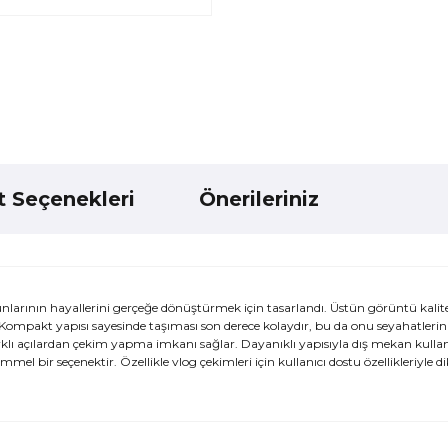
t Seçenekleri
Önerileriniz
ının hayallerini gerçeğe dönüştürmek için tasarlandı. Üstün görüntü kalites
ompakt yapısı sayesinde taşıması son derece kolaydır, bu da onu seyahatleriniz
arklı açılardan çekim yapma imkanı sağlar. Dayanıklı yapısıyla dış mekan kull
 bir seçenektir. Özellikle vlog çekimleri için kullanıcı dostu özellikleriyle di