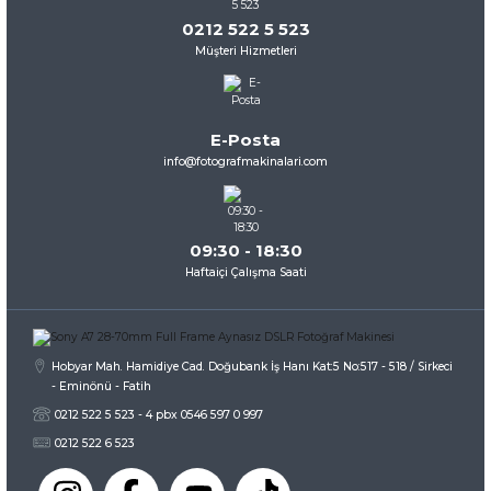
Ürün açıklamasında eksik bilgiler bulunuyor.
0212 522 5 523
Müşteri Hizmetleri
Ürün bilgilerinde hatalar bulunuyor.
Ürün fiyatı diğer sitelerden daha pahalı.
Sony HVL-F43M TTL Tepe Flaşı
Bu ürüne benzer farklı alternatifler olmalı.
E-Posta
info@fotografmakinalari.com
Liste Fiyatı
3.650,81 TL
09:30 - 18:30
İNCELE
Gönder
Haftaiçi Çalışma Saati
Hobyar Mah. Hamidiye Cad. Doğubank İş Hanı Kat:5 No:517 - 518 / Sirkeci
- Eminönü - Fatih
0212 522 5 523 - 4 pbx 0546 597 0 997
0212 522 6 523