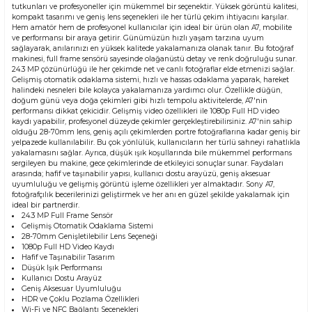
tutkunları ve profesyoneller için mükemmel bir seçenektir. Yüksek görüntü kalitesi,
kompakt tasarımı ve geniş lens seçenekleri ile her türlü çekim ihtiyacını karşılar.
Hem amatör hem de profesyonel kullanıcılar için ideal bir ürün olan A7, mobilite
ve performansı bir araya getirir. Günümüzün hızlı yaşam tarzına uyum
sağlayarak, anılarınızı en yüksek kalitede yakalamanıza olanak tanır. Bu fotoğraf
makinesi, full frame sensörü sayesinde olağanüstü detay ve renk doğruluğu sunar.
24.3 MP çözünürlüğü ile her çekimde net ve canlı fotoğraflar elde etmenizi sağlar.
Gelişmiş otomatik odaklama sistemi, hızlı ve hassas odaklama yaparak, hareket
halindeki nesneleri bile kolayca yakalamanıza yardımcı olur. Özellikle düğün,
doğum günü veya doğa çekimleri gibi hızlı tempolu aktivitelerde, A7'nin
performansı dikkat çekicidir. Gelişmiş video özellikleri ile 1080p Full HD video
kaydı yapabilir, profesyonel düzeyde çekimler gerçekleştirebilirsiniz. A7'nin sahip
olduğu 28-70mm lens, geniş açılı çekimlerden portre fotoğraflarına kadar geniş bir
yelpazede kullanılabilir. Bu çok yönlülük, kullanıcıların her türlü sahneyi rahatlıkla
yakalamasını sağlar. Ayrıca, düşük ışık koşullarında bile mükemmel performans
sergileyen bu makine, gece çekimlerinde de etkileyici sonuçlar sunar. Faydaları
arasında; hafif ve taşınabilir yapısı, kullanıcı dostu arayüzü, geniş aksesuar
uyumluluğu ve gelişmiş görüntü işleme özellikleri yer almaktadır. Sony A7,
fotoğrafçılık becerilerinizi geliştirmek ve her anı en güzel şekilde yakalamak için
ideal bir partnerdir.
24.3 MP Full Frame Sensör
Gelişmiş Otomatik Odaklama Sistemi
28-70mm Genişletilebilir Lens Seçeneği
1080p Full HD Video Kaydı
Hafif ve Taşınabilir Tasarım
Düşük Işık Performansı
Kullanıcı Dostu Arayüz
Geniş Aksesuar Uyumluluğu
HDR ve Çoklu Pozlama Özellikleri
Wi-Fi ve NFC Bağlantı Seçenekleri