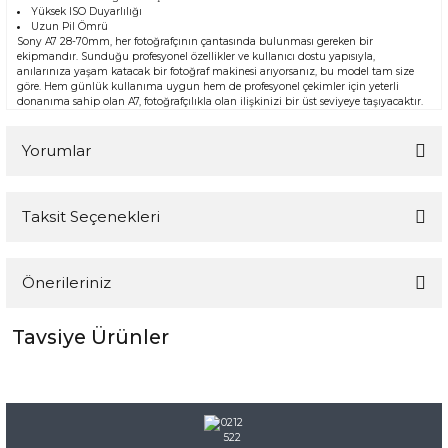
Yüksek ISO Duyarlılığı
Uzun Pil Ömrü
Sony A7 28-70mm, her fotoğrafçının çantasında bulunması gereken bir
ekipmandır. Sunduğu profesyonel özellikler ve kullanıcı dostu yapısıyla,
anılarınıza yaşam katacak bir fotoğraf makinesi arıyorsanız, bu model tam size
göre. Hem günlük kullanıma uygun hem de profesyonel çekimler için yeterli
donanıma sahip olan A7, fotoğrafçılıkla olan ilişkinizi bir üst seviyeye taşıyacaktır.
Yorumlar
Taksit Seçenekleri
Bu ürüne ilk yorumu siz yapın!
Önerileriniz
Yorum Yaz
Tavsiye Ürünler
Bu ürünün fiyat bilgisi, resim, ürün açıklamalarında ve diğer
konularda yetersiz gördüğünüz noktaları öneri formunu
kullanarak tarafımıza iletebilirsiniz.
Görüş ve önerileriniz için teşekkür ederiz.
Ürün resmi kalitesiz, bozuk veya görüntülenemiyor.
TÜKENDİ