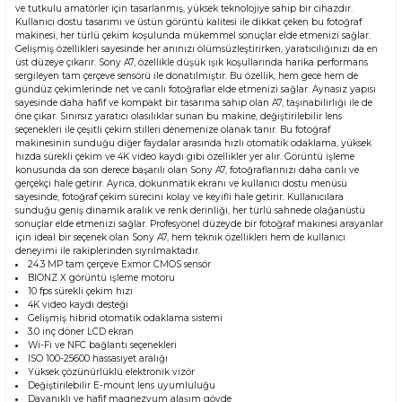
ve tutkulu amatörler için tasarlanmış, yüksek teknolojiye sahip bir cihazdır.
Kullanıcı dostu tasarımı ve üstün görüntü kalitesi ile dikkat çeken bu fotoğraf
makinesi, her türlü çekim koşulunda mükemmel sonuçlar elde etmenizi sağlar.
Gelişmiş özellikleri sayesinde her anınızı ölümsüzleştirirken, yaratıcılığınızı da en
üst düzeye çıkarır. Sony A7, özellikle düşük ışık koşullarında harika performans
sergileyen tam çerçeve sensörü ile donatılmıştır. Bu özellik, hem gece hem de
gündüz çekimlerinde net ve canlı fotoğraflar elde etmenizi sağlar. Aynasız yapısı
sayesinde daha hafif ve kompakt bir tasarıma sahip olan A7, taşınabilirliği ile de
öne çıkar. Sınırsız yaratıcı olasılıklar sunan bu makine, değiştirilebilir lens
seçenekleri ile çeşitli çekim stilleri denemenize olanak tanır. Bu fotoğraf
makinesinin sunduğu diğer faydalar arasında hızlı otomatik odaklama, yüksek
hızda sürekli çekim ve 4K video kaydı gibi özellikler yer alır. Görüntü işleme
konusunda da son derece başarılı olan Sony A7, fotoğraflarınızı daha canlı ve
gerçekçi hale getirir. Ayrıca, dokunmatik ekranı ve kullanıcı dostu menüsü
sayesinde, fotoğraf çekim sürecini kolay ve keyifli hale getirir. Kullanıcılara
sunduğu geniş dinamik aralık ve renk derinliği, her türlü sahnede olağanüstü
sonuçlar elde etmenizi sağlar. Profesyonel düzeyde bir fotoğraf makinesi arayanlar
için ideal bir seçenek olan Sony A7, hem teknik özellikleri hem de kullanıcı
deneyimi ile rakiplerinden sıyrılmaktadır.
24.3 MP tam çerçeve Exmor CMOS sensör
BIONZ X görüntü işleme motoru
10 fps sürekli çekim hızı
4K video kaydı desteği
Gelişmiş hibrid otomatik odaklama sistemi
3.0 inç döner LCD ekran
Wi-Fi ve NFC bağlantı seçenekleri
ISO 100-25600 hassasiyet aralığı
Yüksek çözünürlüklü elektronik vizör
Değiştirilebilir E-mount lens uyumluluğu
Dayanıklı ve hafif magnezyum alaşım gövde