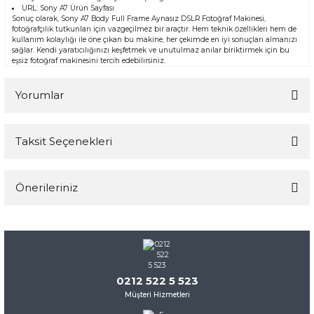
URL:
Sony A7 Ürün Sayfası
Sonuç olarak, Sony A7 Body Full Frame Aynasız DSLR Fotoğraf Makinesi,
fotoğrafçılık tutkunları için vazgeçilmez bir araçtır. Hem teknik özellikleri hem de
kullanım kolaylığı ile öne çıkan bu makine, her çekimde en iyi sonuçları almanızı
sağlar. Kendi yaratıcılığınızı keşfetmek ve unutulmaz anılar biriktirmek için bu
eşsiz fotoğraf makinesini tercih edebilirsiniz.
Yorumlar
Taksit Seçenekleri
Bu ürüne ilk yorumu siz yapın!
Önerileriniz
Yorum Yaz
Bu ürünün fiyat bilgisi, resim, ürün açıklamalarında ve diğer
konularda yetersiz gördüğünüz noktaları öneri formunu
kullanarak tarafımıza iletebilirsiniz.
Görüş ve önerileriniz için teşekkür ederiz.
0212 522 5 523
Müşteri Hizmetleri
Ürün resmi kalitesiz, bozuk veya görüntülenemiyor.