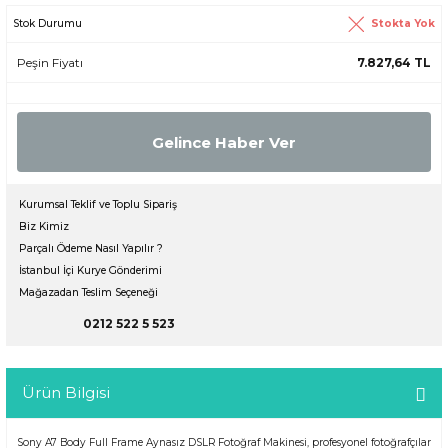
Stokta Yok
Stok Durumu
Peşin Fiyatı
7.827,64 TL
Gelince Haber Ver
Kurumsal Teklif ve Toplu Sipariş
Biz Kimiz
Parçalı Ödeme Nasıl Yapılır ?
İstanbul İçi Kurye Gönderimi
Mağazadan Teslim Seçeneği
0212 522 5 523
Ürün Bilgisi
Sony A7 Body Full Frame Aynasız DSLR Fotoğraf Makinesi, profesyonel fotoğrafçılar