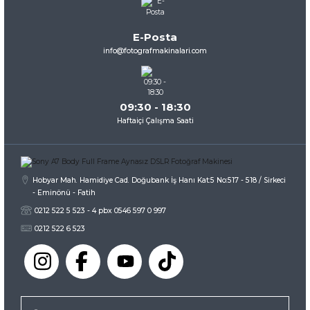
Ürün açıklamasında eksik bilgiler bulunuyor.
Ürün bilgilerinde hatalar bulunuyor.
E-Posta
Ürün fiyatı diğer sitelerden daha pahalı.
info@fotografmakinalari.com
Bu ürüne benzer farklı alternatifler olmalı.
09:30 - 18:30
Haftaiçi Çalışma Saati
Gönder
Hobyar Mah. Hamidiye Cad. Doğubank İş Hanı Kat:5 No:517 - 518 / Sirkeci
- Eminönü - Fatih
0212 522 5 523 - 4 pbx 0546 597 0 997
0212 522 6 523