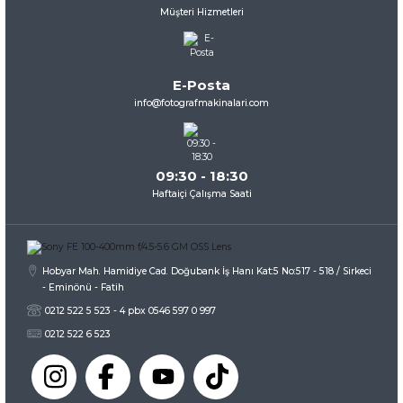
Müşteri Hizmetleri
Ürün resmi kalitesiz, bozuk veya görüntülenemiyor.
Ürün açıklamasında eksik bilgiler bulunuyor.
Ürün bilgilerinde hatalar bulunuyor.
E-Posta
Ürün fiyatı diğer sitelerden daha pahalı.
info@fotografmakinalari.com
Bu ürüne benzer farklı alternatifler olmalı.
09:30 - 18:30
Haftaiçi Çalışma Saati
Gönder
Hobyar Mah. Hamidiye Cad. Doğubank İş Hanı Kat:5 No:517 - 518 / Sirkeci
- Eminönü - Fatih
0212 522 5 523 - 4 pbx 0546 597 0 997
0212 522 6 523