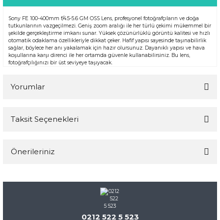
Sony FE 100-400mm f/4.5-5.6 GM OSS Lens, profesyonel fotoğrafçıların ve doğa
tutkunlarının vazgeçilmezi. Geniş zoom aralığı ile her türlü çekimi mükemmel bir
şekilde gerçekleştirme imkanı sunar. Yüksek çözünürlüklü görüntü kalitesi ve hızlı
otomatik odaklama özellikleriyle dikkat çeker. Hafif yapısı sayesinde taşınabilirlik
sağlar, böylece her anı yakalamak için hazır olursunuz. Dayanıklı yapısı ve hava
koşullarına karşı direnci ile her ortamda güvenle kullanabilirsiniz. Bu lens,
fotoğrafçılığınızı bir üst seviyeye taşıyacak.
Yorumlar
Taksit Seçenekleri
Bu ürüne ilk yorumu siz yapın!
Önerileriniz
Yorum Yaz
Bu ürünün fiyat bilgisi, resim, ürün açıklamalarında ve diğer
konularda yetersiz gördüğünüz noktaları öneri formunu
kullanarak tarafımıza iletebilirsiniz.
Görüş ve önerileriniz için teşekkür ederiz.
0212 522 5 523