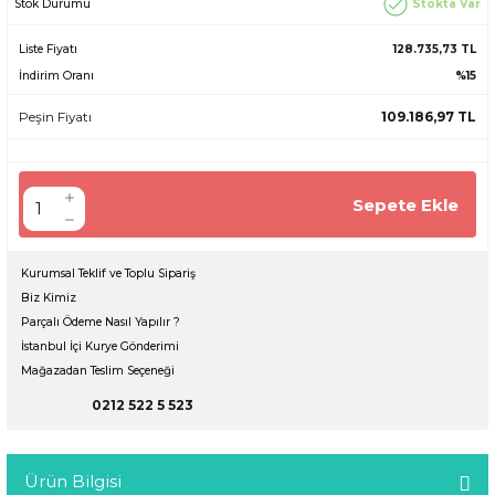
Stokta Var
Stok Durumu
Liste Fiyatı
128.735,73 TL
İndirim Oranı
%15
Peşin Fiyatı
109.186,97 TL
Sepete Ekle
Kurumsal Teklif ve Toplu Sipariş
Biz Kimiz
Parçalı Ödeme Nasıl Yapılır ?
İstanbul İçi Kurye Gönderimi
Mağazadan Teslim Seçeneği
0212 522 5 523
Ürün Bilgisi