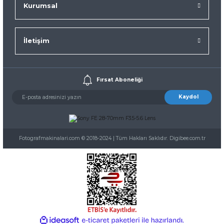
Kurumsal
İletişim
Fırsat Aboneliği
Kaydol
Fotografmakinalari.com © 2018-2024 | Tüm Hakları Saklıdır. Digibee.com.tr
ideasoft
ile
e-