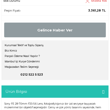
Stokta Yok
Stok Durumu
Peşin Fiyatı
3.361,28 TL
Gelince Haber Ver
Kurumsal Teklif ve Toplu Sipariş
Biz Kimiz
Parçalı Ödeme Nasıl Yapılır ?
İstanbul İçi Kurye Gönderimi
Mağazadan Teslim Seçeneği
0212 522 5 523
Ürün Bilgisi
Sony FE 28-70mm F3.5-5.6 Lens, fotoğrafçılığınızı bir üst seviyeye taşıyacak
mükemmel bir objektif seçeneğidir. Geniş ve çok yönlü tasarımı sayesinde, hem