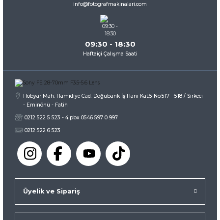
info@fotografmakinalari.com
Bu ürüne benzer farklı alternatifler olmalı.
09:30 - 18:30
Haftaiçi Çalışma Saati
Gönder
Hobyar Mah. Hamidiye Cad. Doğubank İş Hanı Kat:5 No:517 - 518 / Sirkeci
- Eminönü - Fatih
0212 522 5 523 - 4 pbx 0546 597 0 997
0212 522 6 523
Üyelik ve Sipariş