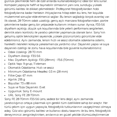
günlük çekimlerde hem de özel anlarda kullanabileceğiniz ideal bir lens sunar.
Kompakt yapısıyla hafif ve taşınabilir olmasının yanı sıra, sunduğu yüksek
görüntü kalitesi ile dikkat çekmektedir. Profesyonel fotoğrafçılardan hobi
fotoğrafçılarına kadar herkesin ihtiyaçlarına hitap eden bu lens, her koşulda
mükemmel sonuçlar elde etmenizi sağlar. Bu lensin sağladığı birçok avantaj var.
İlk olarak, 28-70mm odak uzaklığı, geniş açılı manzara fotoğraflarından, portre
çekimlerine kadar geniş bir yelpazede kullanım imkanı sunar. Ayrıca, F3.5-5.6
diyafram açıklığı, düşük ışık koşullarında bile yeterli performans sergilerken,
derinlik alanı kontrolü ile yaratıcı çekimler yapmanıza olanak tanır. Sony'nin
gelişmiş optik teknolojileri sayesinde, yüksek çözünürlüklü görüntüler elde
edebilirsiniz. Aynı zamanda, lensin hızlı ve sessiz otomatik odaklama sistemi,
hareketli nesneleri kolayca yakalamanıza yardımcı olur. Dayanıklı yapısı ve suya
dayanıklı özelliği ile zorlu hava koşullarında bile güvenle kullanabilirsiniz.
Odak Uzaklığı: 28-70 mm
Diyafram Aralığı: F3.5-5.6
Max. Diyafram Açıklığı: F3.5 (28mm) - F5.6 (70mm)
Optik Yapı: 9 grup, 11 eleman
Otomatik Odaklama: Hızlı ve sessiz
Minimum Odaklama Mesafesi: 0.3 m (28 mm)
Filtre Çapı: 67 mm
Ağırlık: 295 g
Boyutlar: 73 x 88 mm
Suya ve Toza Dayanıklı: Evet
Uygunluk: Sony E-mount
URL:
Sony FE 28-70mm
Sony FE 28-70mm F3.5-5.6 Lens, sadece bir lens değil, aynı zamanda
yaratıcılığınızı ortaya çıkarmak için gerekli tüm özelliklere sahip bir araçtır. Her
türlü çekim için uygun yapısıyla, fotoğrafçılık tutkunlarının vazgeçilmezi olmaya
aday. Göz alıcı görüntü kalitesi ve kullanıcı dostu tasarımı ile bu lens, fotoğrafçılık
deneyiminizi zenginleştirirken, anılarınızı en güzel şekilde ölümsüzleştirmenize