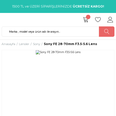
1500 TL ve ÜZERİ SİPARİŞLERİNİZDE
ÜCRETSİZ KARGO!
Anasayfa
Lensler
Sony
Sony FE 28-70mm F3.5-5.6 Lens