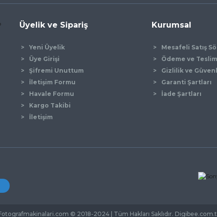
Üyelik ve Sipariş
Kurumsal
Yeni Üyelik
Mesafeli Satış S
Üye Girişi
Ödeme ve Tesli
Şifremi Unuttum
Gizlilik ve Güven
İletişim Formu
Garanti Şartları
Gönder
Havale Formu
İade Şartları
Kargo Takibi
İletişim
Fotografmakinalari.com © 2018-2024 | Tüm Hakları Saklıdır. Digibee.com.t