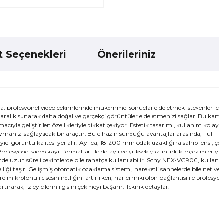
t Seçenekleri
Önerileriniz
 profesyonel video çekimlerinde mükemmel sonuçlar elde etmek isteyenler iç
ik aralık sunarak daha doğal ve gerçekçi görüntüler elde etmenizi sağlar. Bu k
ıyla geliştirilen özellikleriyle dikkat çekiyor. Estetik tasarımı, kullanım kolay
 koymanızı sağlayacak bir araçtır. Bu cihazın sunduğu avantajlar arasında, Full
leyici görüntü kalitesi yer alır. Ayrıca, 18-200 mm odak uzaklığına sahip lensi,
Profesyonel video kayıt formatları ile detaylı ve yüksek çözünürlükte çekimler y
sinde uzun süreli çekimlerde bile rahatça kullanılabilir. Sony NEX-VG900, kullan
lliği taşır. Gelişmiş otomatik odaklama sistemi, hareketli sahnelerde bile net v
e mikrofonu ile sesin netliğini artırırken, harici mikrofon bağlantısı ile profesyo
artırarak, izleyicilerin ilgisini çekmeyi başarır. Teknik detaylar: