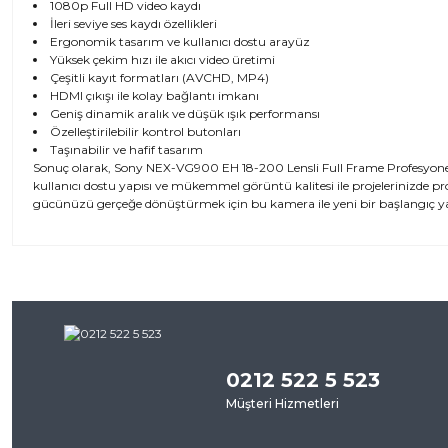
1080p Full HD video kaydı
İleri seviye ses kaydı özellikleri
Ergonomik tasarım ve kullanıcı dostu arayüz
Yüksek çekim hızı ile akıcı video üretimi
Çeşitli kayıt formatları (AVCHD, MP4)
HDMI çıkışı ile kolay bağlantı imkanı
Geniş dinamik aralık ve düşük ışık performansı
Özelleştirilebilir kontrol butonları
Taşınabilir ve hafif tasarım
Sonuç olarak, Sony NEX-VG900 EH 18-200 Lensli Full Frame Profesyonel Vi
kullanıcı dostu yapısı ve mükemmel görüntü kalitesi ile projelerinizde pr
gücünüzü gerçeğe dönüştürmek için bu kamera ile yeni bir başlangıç y
Bu ürünün fiyat bilgisi, resim, ürün açıklamalarında ve diğer kon
iletebilirsiniz.
Bu ürü
Görüş ve önerileriniz için teşekkür ederiz.
0212 522 5 523
Ürün resmi kalitesiz, bozuk veya görüntülenemiyor.
Müşteri Hizmetleri
Ürün açıklamasında eksik bilgiler bulunuyor.
Ürün bilgilerinde hatalar bulunuyor.