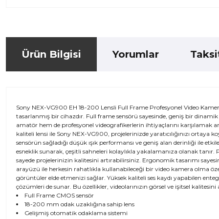
Ürün Bilgisi
Yorumlar
Taksi
Sony NEX-VG900 EH 18-200 Lensli Full Frame Profesyonel Video Kamera,
tasarlanmış bir cihazdır. Full frame sensörü sayesinde, geniş bir dinam
amatör hem de profesyonel videografikerlerin ihtiyaçlarını karşılamak amac
kaliteli lensi ile Sony NEX-VG900, projelerinizde yaratıcılığınızı ortaya
sensörün sağladığı düşük ışık performansı ve geniş alan derinliği ile etki
esneklik sunarak, çeşitli sahneleri kolaylıkla yakalamanıza olanak tanır. 
sayede projelerinizin kalitesini artırabilirsiniz. Ergonomik tasarımı saye
arayüzü ile herkesin rahatlıkla kullanabileceği bir video kamera olma öze
görüntüler elde etmenizi sağlar. Yüksek kaliteli ses kaydı yapabilen entegr
çözümleri de sunar. Bu özellikler, videolarınızın görsel ve işitsel kalitesini 
Full Frame CMOS sensör
18-200 mm odak uzaklığına sahip lens
Gelişmiş otomatik odaklama sistemi