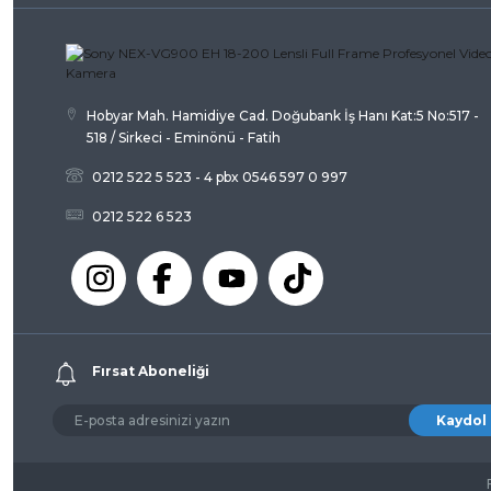
Ürün fiyatı diğer sitelerden daha pahalı.
Bu ürüne benzer farklı alternatifler olmalı.
Hobyar Mah. Hamidiye Cad. Doğubank İş Hanı Kat:5 No:517 -
518 / Sirkeci - Eminönü - Fatih
0212 522 5 523 - 4 pbx 0546 597 0 997
0212 522 6 523
Fırsat Aboneliği
Kaydol