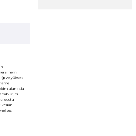
in
amera, hem
lığı ve yüksek
 Frame
 çekim alanında
apabilir, bu
ıcı dostu
e keskin
nel ses