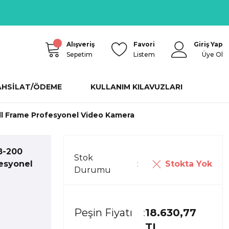
Alışveriş
Favori
Giriş Yap
Sepetim
Listem
Üye Ol
AHSİLAT/ÖDEME
KULLANIM KILAVUZLARI
ll Frame Profesyonel Video Kamera
8-200
Stok
Stokta Yok
fesyonel
Durumu
Peşin Fiyatı
18.630,77
TL