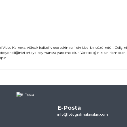
deo Kamera, yüksek kaliteli video çekimleri için ideal bir çözümdür. Gelişmiş 
ofesyonelliğinizi ortaya koymanıza yardımcı olur. Yaratıcılığınızı sınırlamadan,
apın.
ularda yetersiz gördüğünüz noktaları öneri formunu kullanarak tarafımı
ne ilk yorumu siz yapın!
E-Posta
Yorum Yaz
info@fotografmakinalari.com