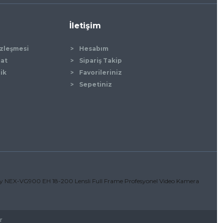
İletişim
özleşmesi
Hesabım
mat
Sipariş Takip
lik
Favorileriniz
Sepetiniz
r