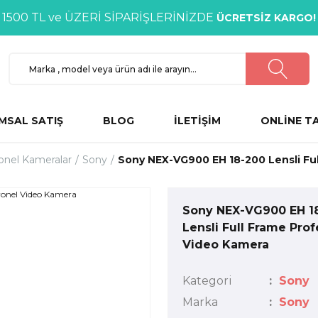
1500 TL ve ÜZERİ SİPARİŞLERİNİZDE
ÜCRETSİZ KARGO!
MSAL SATIŞ
BLOG
İLETİŞİM
ONLİNE T
onel Kameralar
Sony
Sony NEX-VG900 EH 18-200 Lensli Fu
Sony NEX-VG900 EH 1
Lensli Full Frame Pro
Video Kamera
Kategori
Sony
Marka
Sony