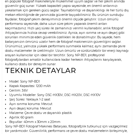
en popüler fotoğraf makineleriyle mükemmel uyum sağlar ve her çekim anında
güvenilir güç sunar. Yüksek kapasiteli yapısı sayesinde, en önemli anlarınızı
yakalamak için gereken gücü sağlar. Taşınabilirliği ve dayanıklılığı ile her türlü dış
mekan etkinliğinde de yanınızda güvenle taşıyabilirsiniz. Bu ürünün sunduğu
faydalar, fotoğraf çekim deneyiminizi önemli ölçüde geliştirir. Uzun ömürlü
performansı sayesinde, daha uzun süre çekim yaparak önemli anları
kaçırmazsınız. Hızlı şarj süresi ile zamanınızı verimli kullanabilir, anlık fotoğraf
ihtiyaçlarınıza hızlıca cevap verebilirsiniz. Ayrıca, aşırı ısınma ve aşırı deşarj gibi
sorunları minimize eden güvenlik özellikleri ile donatılmıştır. Bu sayede, hem
bataryanızın ömrünü uzatır hem de fotoğraf makinenizin güvenliğini sağlar.
Ürünümüz, yalnızca yüksek performans sunmakla kalmaz, aynı zamanda çevre
dostu malzemeler ile üretilmiştir. Uzun ömürlü ve sürdürülebilir bir enerji kaynağı
arayan kullanıcılar için ideal bir tercihtir. Sony NP-BD1, profesyonel
fotoğrafçılardan amatör kullanıcılara kadar herkesin ihtiyaçlarını karşılayarak,
kullanıcı dostu bir deneyim sunar.
TEKNIK DETAYLAR
Model: Sony NP-BD1
Kapak Kapasitesi: 1200 mAh
Gerilim: 3.6V
Uyumlu Modeller: Sony DSC-HX30V, DSC-HX20V, DSC-HX10V
Şarj Süresi: Yaklaşık 1-2 saat
Aşırı ısınma koruma: Mevcut
Aşırı deşarj koruma: Mevcut
Malzeme: Çevre dostu ve dayanıklı plastik
Ağırlık: 60 gram
Boyutlar: 40mm x 30mm x 20mm
Sony NP-BD1 Fotoğraf Makinesi Bataryası, fotoğrafçılık tutkunuz için vazgeçilmez
bir yardımcıdır. Güvenilirlik, performans ve çevre dostu malzemelerin birleşimiyle,