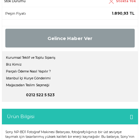
Stokta Yok
Stok Durumu
Peşin Fiyatı
1.890,93 TL
Gelince Haber Ver
Kurumsal Teklif ve Toplu Sipariş
Biz Kimiz
Parçalı Ödeme Nasıl Yapılır ?
İstanbul İçi Kurye Gönderimi
Mağazadan Teslim Seçeneği
0212 522 5 523
Ürün Bilgisi
Sony NP-BD1 Fotoğraf Makinesi Bataryası, fotoğrafçılığınızı bir üst seviyeye
taşımak için tasarlanmış yüksek kaliteli bir enerji kaynağıdır. Bu batarya, Sony'nin