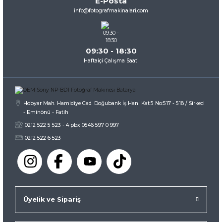
E-Posta
Ürün fiyatı diğer sitelerden daha pahalı.
info@fotografmakinalari.com
Bu ürüne benzer farklı alternatifler olmalı.
09:30 - 18:30
Haftaiçi Çalışma Saati
Gönder
Hobyar Mah. Hamidiye Cad. Doğubank İş Hanı Kat:5 No:517 - 518 / Sirkeci
- Eminönü - Fatih
0212 522 5 523 - 4 pbx 0546 597 0 997
0212 522 6 523
Üyelik ve Sipariş