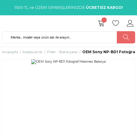
1500 TL ve ÜZERİ SİPARİŞLERİNİZDE
ÜCRETSİZ KARGO!
Anasayfa
Aksesuarlar
Piller - Bataryalar
OEM Sony NP-BD1 Fotoğraf