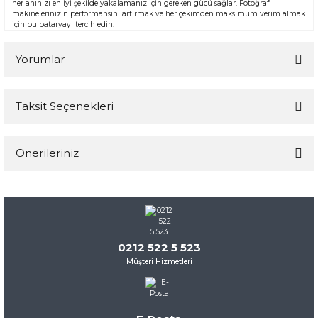
her anınızı en iyi şekilde yakalamanız için gereken gücü sağlar. Fotoğraf
makinelerinizin performansını artırmak ve her çekimden maksimum verim almak
için bu bataryayı tercih edin.
Yorumlar
Taksit Seçenekleri
Bu ürüne ilk yorumu siz yapın!
Önerileriniz
Yorum Yaz
Bu ürünün fiyat bilgisi, resim, ürün açıklamalarında ve diğer
konularda yetersiz gördüğünüz noktaları öneri formunu
kullanarak tarafımıza iletebilirsiniz.
Görüş ve önerileriniz için teşekkür ederiz.
0212 522 5 523
Müşteri Hizmetleri
Ürün resmi kalitesiz, bozuk veya görüntülenemiyor.
Ürün açıklamasında eksik bilgiler bulunuyor.
Ürün bilgilerinde hatalar bulunuyor.