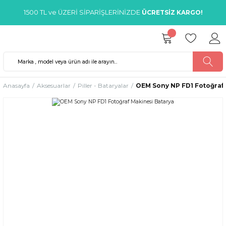
1500 TL ve ÜZERİ SİPARİŞLERİNİZDE
ÜCRETSİZ KARGO!
Anasayfa
Aksesuarlar
Piller - Bataryalar
OEM Sony NP FD1 Fotoğraf 