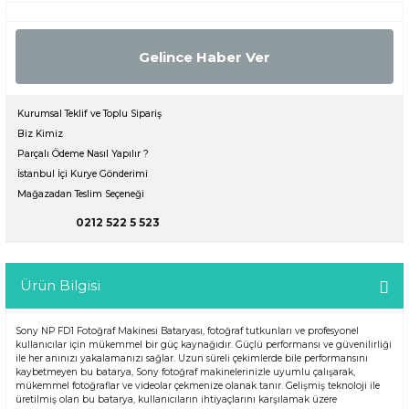
Gelince Haber Ver
Kurumsal Teklif ve Toplu Sipariş
Biz Kimiz
Parçalı Ödeme Nasıl Yapılır ?
İstanbul İçi Kurye Gönderimi
Mağazadan Teslim Seçeneği
0212 522 5 523
Ürün Bilgisi
Sony NP FD1 Fotoğraf Makinesi Bataryası, fotoğraf tutkunları ve profesyonel
kullanıcılar için mükemmel bir güç kaynağıdır. Güçlü performansı ve güvenilirliği
ile her anınızı yakalamanızı sağlar. Uzun süreli çekimlerde bile performansını
kaybetmeyen bu batarya, Sony fotoğraf makinelerinizle uyumlu çalışarak,
mükemmel fotoğraflar ve videolar çekmenize olanak tanır. Gelişmiş teknoloji ile
üretilmiş olan bu batarya, kullanıcıların ihtiyaçlarını karşılamak üzere