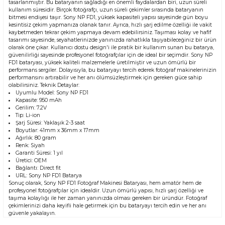
tasarlanmıştır. Bu bataryanın sağladığı en önemli faydalardan biri, uzun süreli
kullanım süresidir. Birçok fotoğrafçı, uzun süreli çekimler sırasında bataryanın
bitmesi endişesi taşır. Sony NP FD1, yüksek kapasiteli yapısı sayesinde gün boyu
kesintisiz çekim yapmanıza olanak tanır. Ayrıca, hızlı şarj edilme özelliği ile vakit
kaybetmeden tekrar çekim yapmaya devam edebilirsiniz. Taşıması kolay ve hafif
tasarımı sayesinde, seyahatlerinizde yanınızda rahatlıkla taşıyabileceğiniz bir ürün
olarak öne çıkar. Kullanıcı dostu design'i ile pratik bir kullanım sunan bu batarya,
güvenilirliği sayesinde profesyonel fotoğrafçılar için de ideal bir seçimdir. Sony NP
FD1 bataryası, yüksek kaliteli malzemelerle üretilmiştir ve uzun ömürlü bir
performans sergiler. Dolayısıyla, bu bataryayı tercih ederek fotoğraf makinelerinizin
performansını artırabilir ve her anı ölümsüzleştirmek için gereken güce sahip
olabilirsiniz. Teknik Detaylar:
Uyumlu Model: Sony NP FD1
Kapasite: 950 mAh
Gerilim: 7.2V
Tip: Li-ion
Şarj Süresi: Yaklaşık 2-3 saat
Boyutlar: 41mm x 36mm x 17mm
Ağırlık: 80 gram
Renk: Siyah
Garanti Süresi: 1 yıl
Üretici: OEM
Bağlantı: Direct fit
URL:
Sony NP FD1 Batarya
Sonuç olarak, Sony NP FD1 Fotoğraf Makinesi Bataryası, hem amatör hem de
profesyonel fotoğrafçılar için idealdir. Uzun ömürlü yapısı, hızlı şarj özelliği ve
taşıma kolaylığı ile her zaman yanınızda olması gereken bir üründür. Fotoğraf
çekimlerinizi daha keyifli hale getirmek için bu bataryayı tercih edin ve her anı
güvenle yakalayın.