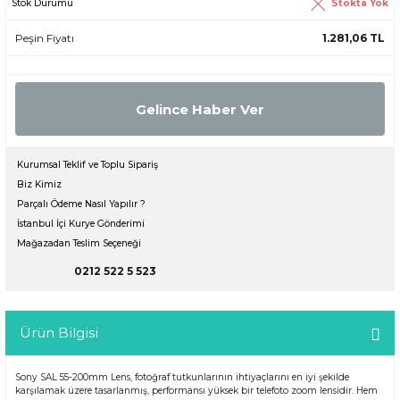
Stokta Yok
Stok Durumu
Peşin Fiyatı
1.281,06 TL
Gelince Haber Ver
Kurumsal Teklif ve Toplu Sipariş
Biz Kimiz
Parçalı Ödeme Nasıl Yapılır ?
İstanbul İçi Kurye Gönderimi
Mağazadan Teslim Seçeneği
0212 522 5 523
Ürün Bilgisi
Sony SAL 55-200mm Lens, fotoğraf tutkunlarının ihtiyaçlarını en iyi şekilde
karşılamak üzere tasarlanmış, performansı yüksek bir telefoto zoom lensidir. Hem