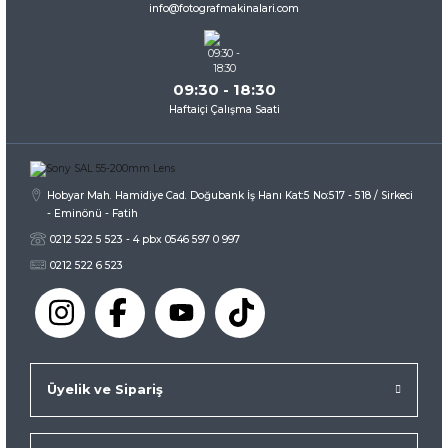
info@fotografmakinalari.com
Bu ürüne benzer farklı alternatifler olmalı.
09:30 - 18:30
Haftaiçi Çalışma Saati
Gönder
Hobyar Mah. Hamidiye Cad. Doğubank İş Hanı Kat:5 No:517 - 518 / Sirkeci
- Eminönü - Fatih
0212 522 5 523 - 4 pbx 0546 597 0 997
0212 522 6 523
Üyelik ve Sipariş