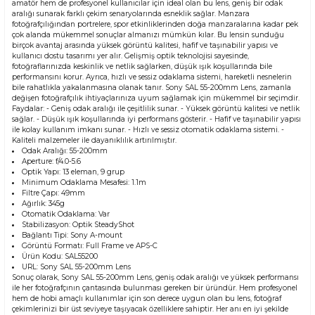
amatör hem de profesyonel kullanıcılar için ideal olan bu lens, geniş bir odak
aralığı sunarak farklı çekim senaryolarında esneklik sağlar. Manzara
fotoğrafçılığından portrelere, spor etkinliklerinden doğa manzaralarına kadar pek
çok alanda mükemmel sonuçlar almanızı mümkün kılar. Bu lensin sunduğu
birçok avantaj arasında yüksek görüntü kalitesi, hafif ve taşınabilir yapısı ve
kullanıcı dostu tasarımı yer alır. Gelişmiş optik teknolojisi sayesinde,
fotoğraflarınızda keskinlik ve netlik sağlarken, düşük ışık koşullarında bile
performansını korur. Ayrıca, hızlı ve sessiz odaklama sistemi, hareketli nesnelerin
bile rahatlıkla yakalanmasına olanak tanır. Sony SAL 55-200mm Lens, zamanla
değişen fotoğrafçılık ihtiyaçlarınıza uyum sağlamak için mükemmel bir seçimdir.
Faydalar: - Geniş odak aralığı ile çeşitlilik sunar. - Yüksek görüntü kalitesi ve netlik
sağlar. - Düşük ışık koşullarında iyi performans gösterir. - Hafif ve taşınabilir yapısı
ile kolay kullanım imkanı sunar. - Hızlı ve sessiz otomatik odaklama sistemi. -
Kaliteli malzemeler ile dayanıklılık artırılmıştır.
Odak Aralığı: 55-200mm
Aperture: f/4.0-5.6
Optik Yapı: 13 eleman, 9 grup
Minimum Odaklama Mesafesi: 1.1m
Filtre Çapı: 49mm
Ağırlık: 345g
Otomatik Odaklama: Var
Stabilizasyon: Optik SteadyShot
Bağlantı Tipi: Sony A-mount
Görüntü Formatı: Full Frame ve APS-C
Ürün Kodu: SAL55200
URL:
Sony SAL 55-200mm Lens
Sonuç olarak, Sony SAL 55-200mm Lens, geniş odak aralığı ve yüksek performansı
ile her fotoğrafçının çantasında bulunması gereken bir üründür. Hem profesyonel
hem de hobi amaçlı kullanımlar için son derece uygun olan bu lens, fotoğraf
çekimlerinizi bir üst seviyeye taşıyacak özelliklere sahiptir. Her anı en iyi şekilde