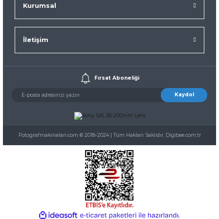
Kurumsal
İletişim
Fırsat Aboneliği
Kaydol
Fotografmakinalari.com © 2018-2024 | Tüm Hakları Saklıdır. Digibee.com.tr
ideasoft
ile
e-