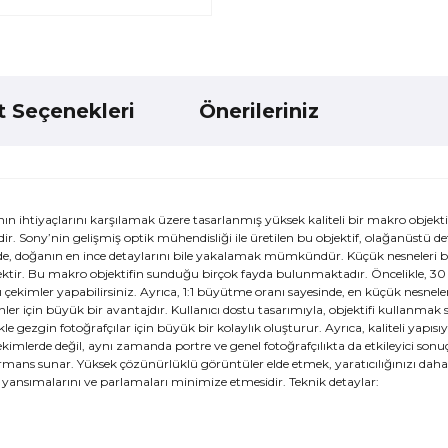
t Seçenekleri
Önerileriniz
htiyaçlarını karşılamak üzere tasarlanmış yüksek kaliteli bir makro objektifi
 Sony’nin gelişmiş optik mühendisliği ile üretilen bu objektif, olağanüstü de
sinde, doğanın en ince detaylarını bile yakalamak mümkündür. Küçük nesneleri
çenektir. Bu makro objektifin sunduğu birçok fayda bulunmaktadır. Öncelikle, 
lı çekimler yapabilirsiniz. Ayrıca, 1:1 büyütme oranı sayesinde, en küçük nesnele
kenler için büyük bir avantajdır. Kullanıcı dostu tasarımıyla, objektifi kullanmak
kle gezgin fotoğrafçılar için büyük bir kolaylık oluşturur. Ayrıca, kaliteli yapıs
lerde değil, aynı zamanda portre ve genel fotoğrafçılıkta da etkileyici sonuçl
mans sunar. Yüksek çözünürlüklü görüntüler elde etmek, yaratıcılığınızı daha 
laş yansımalarını ve parlamaları minimize etmesidir. Teknik detaylar: