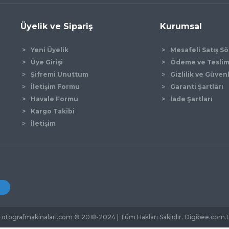
Üyelik ve Sipariş
Kurumsal
Yeni Üyelik
Mesafeli Satış S
Üye Girişi
Ödeme ve Tesli
Şifremi Unuttum
Gizlilik ve Güven
İletişim Formu
Garanti Şartları
Gönder
Havale Formu
İade Şartları
Kargo Takibi
İletişim
Fotografmakinalari.com © 2018-2024 | Tüm Hakları Saklıdır. Digibee.com.t