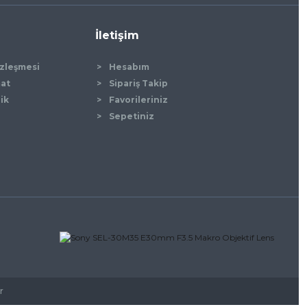
İletişim
özleşmesi
Hesabım
mat
Sipariş Takip
lik
Favorileriniz
Sepetiniz
r