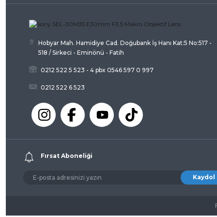
Ürün fiyatı diğer sitelerden daha pahalı.
Bu ürüne benzer farklı alternatifler olmalı.
Hobyar Mah. Hamidiye Cad. Doğubank İş Hanı Kat:5 No:517 -
518 / Sirkeci - Eminönü - Fatih
0212 522 5 523 - 4 pbx 0546 597 0 997
0212 522 6 523
Fırsat Aboneliği
Kaydol