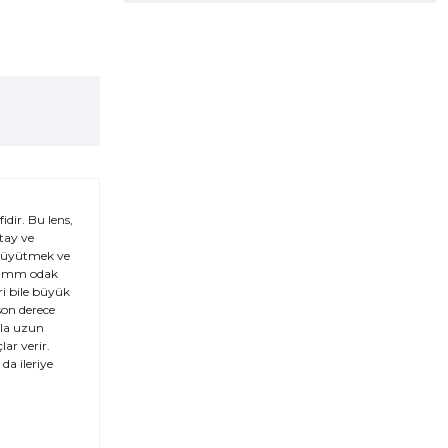
dir. Bu lens,
tay ve
 büyütmek ve
30 mm odak
ri bile büyük
 son derece
ıyla uzun
ar verir.
da ileriye