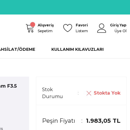
Alışveriş
Favori
Giriş Yap
Sepetim
Listem
Üye Ol
AHSİLAT/ÖDEME
KULLANIM KILAVUZLARI
m F3.5
Stok
Stokta Yok
Durumu
Peşin Fiyatı
1.983,05 TL