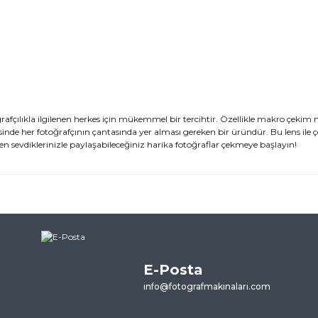
çılıkla ilgilenen herkes için mükemmel bir tercihtir. Özellikle makro çekim me
esinde her fotoğrafçının çantasında yer alması gereken bir üründür. Bu lens ile 
en sevdiklerinizle paylaşabileceğiniz harika fotoğraflar çekmeye başlayın!
ularda yetersiz gördüğünüz noktaları öneri formunu kullanarak tarafımı
ne ilk yorumu siz yapın!
E-Posta
Yorum Yaz
info@fotografmakinalari.com