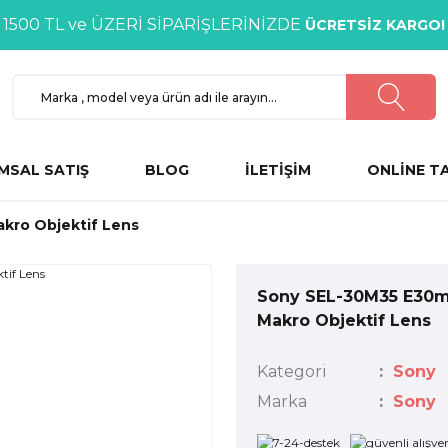
1500 TL ve ÜZERİ SİPARİŞLERİNİZDE
ÜCRETSİZ KARGO!
MSAL SATIŞ
BLOG
İLETİŞİM
ONLİNE T
kro Objektif Lens
Sony SEL-30M35 E30m
Makro Objektif Lens
Kategori
Sony
Marka
Sony