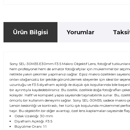
Ürün Bilgisi
Yorumlar
Taksi
Sony SEL-30M35 E30mm F3.5 Makro Objektif Lens, fotoğraf tutkunlarının i
hem profesyonel hem de amatör fotoğrafçılar için mükemmel bir seçimdir.
netlikte yakın çekimler yapmanızı sağlar. Eşsiz makro özellikleri saye
onları olağanüstü bir şekilde görüntülemek isteyenler için ideal bir se
uzunluğu ve F3.5 diyafram açıklığı ile düşük ışık koşullarında bile başarı
bir ayrıntıyla kaydedebilirsiniz. Bu özellik, özellikle doğa fotoğrafları çe
kolaydır. Hafif ve kompakt yapısı sayesinde taşınabilirlik sunar. Bu, özelli
ömürlü bir kullanım deneyimi sağlar. Sony SEL-30M35, sadece makro çekim
Lensin keskinliği ve kontrastı, her türlü ışık koşulunda mükemmel perfor
taşır. Bu objektifin bir diğer avantajı, özel lens kaplamaları sayesinde f
Odak Uzaklığı: 30 mm
Diyafram Açıklığı: F3.5
Büyütme Oranı: 1:1