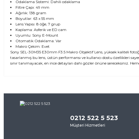
Odaklama Sistemi: Dahili odaklama
Filtre Çapı: 49 mm
Ağırlık: 138 gram
Boyutlar: 63 x 55 mm
Lens Yapısı: 8 öğe, 7 grup
Kaplama: Asferik ve ED cam
Uyumlu: Sony E-Mount
Otomatik Odaklama: Var
Makro Çekim: Evet
Sony SEL-30M35 E30mm F3.5 Makro Objektif Lens, yüksek kaliteli fotoğraf
tasarlanmış bu lens, üstün performansı ve kullanıcı dostu özellikleri say
sınır tanımayacak, en ince detayları dahi gözler önüne sereceksiniz. Hem
Bu ürünün fiyat bilgisi, resim, ürün açıklamalarında ve diğer kon
iletebilirsiniz.
Bu ürü
Görüş ve önerileriniz için teşekkür ederiz.
0212 522 5 523
Ürün resmi kalitesiz, bozuk veya görüntülenemiyor.
Müşteri Hizmetleri
Ürün açıklamasında eksik bilgiler bulunuyor.
Ürün bilgilerinde hatalar bulunuyor.