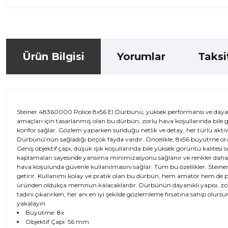
Ürün Bilgisi
Yorumlar
Taksi
Steiner 48360000 Police 8x56 El Dürbünü, yüksek performansı ve dayanıklı
amaçları için tasarlanmış olan bu dürbün, zorlu hava koşullarında bile g
konfor sağlar. Gözlem yaparken sunduğu netlik ve detay, her türlü akt
Dürbünü’nün sağladığı birçok fayda vardır. Öncelikle, 8x56 büyütme oranı s
Geniş objektif çapı, düşük ışık koşullarında bile yüksek görüntü kalitesi 
kaplamaları sayesinde yansıma minimizasyonu sağlanır ve renkler daha 
hava koşulunda güvenle kullanılmasını sağlar. Tüm bu özellikler, Stein
getirir. Kullanımı kolay ve pratik olan bu dürbün, hem amatör hem de pro
üründen oldukça memnun kalacaklardır. Dürbünün dayanıklı yapısı, zorl
tadını çıkarırken, her anı en iyi şekilde gözlemleme fırsatına sahip olur
yakalayın.
Büyütme: 8x
Objektif Çapı: 56 mm