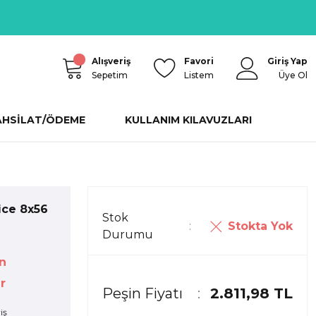
Alışveriş
Favori
Giriş Yap
Sepetim
Listem
Üye Ol
AHSİLAT/ÖDEME
KULLANIM KILAVUZLARI
ice 8x56
Stok
Stokta Yok
Durumu
n
r
Peşin Fiyatı
2.811,98 TL