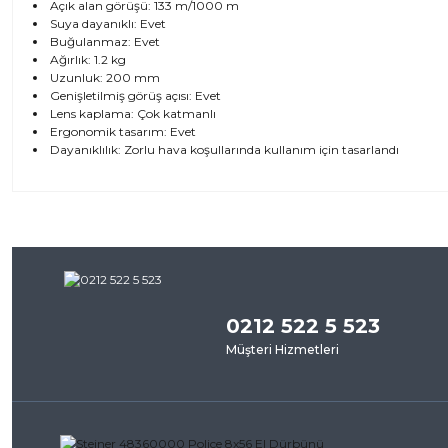
Açık alan görüşü: 133 m/1000 m
Suya dayanıklı: Evet
Buğulanmaz: Evet
Ağırlık: 1.2 kg
Uzunluk: 200 mm
Genişletilmiş görüş açısı: Evet
Lens kaplama: Çok katmanlı
Ergonomik tasarım: Evet
Dayanıklılık: Zorlu hava koşullarında kullanım için tasarlandı
Bu ürünün fiyat bilgisi, resim, ürün açıklamalarında ve diğer kon
iletebilirsiniz.
Bu ürü
Görüş ve önerileriniz için teşekkür ederiz.
0212 522 5 523
Ürün resmi kalitesiz, bozuk veya görüntülenemiyor.
Müşteri Hizmetleri
Ürün açıklamasında eksik bilgiler bulunuyor.
Ürün bilgilerinde hatalar bulunuyor.
Ürün fiyatı diğer sitelerden daha pahalı.
Bu ürüne benzer farklı alternatifler olmalı.