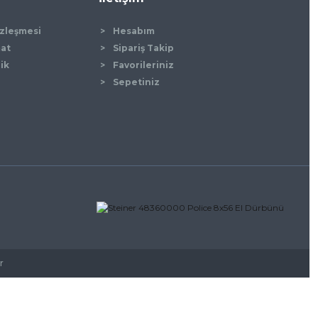
özleşmesi
Hesabım
mat
Sipariş Takip
lik
Favorileriniz
Sepetiniz
r