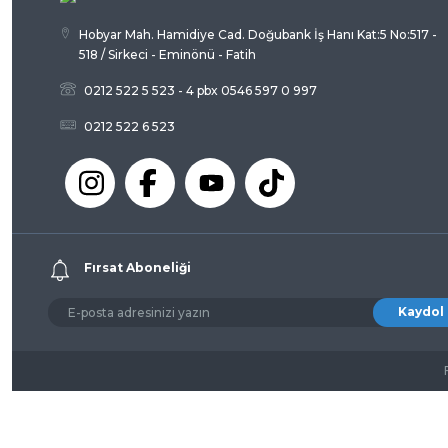
Hobyar Mah. Hamidiye Cad. Doğubank İş Hanı Kat:5 No:517 -
518 / Sirkeci - Eminönü - Fatih
0212 522 5 523 - 4 pbx 0546 597 0 997
0212 522 6 523
Fırsat Aboneliği
Kaydol