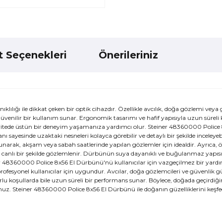
t Seçenekleri
Önerileriniz
lığı ile dikkat çeken bir optik cihazdır. Özellikle avcılık, doğa gözlemi veya
üvenilir bir kullanım sunar. Ergonomik tasarımı ve hafif yapısıyla uzun süreli
ivitede üstün bir deneyim yaşamanıza yardımcı olur. Steiner 48360000 Police 
ayesinde uzaktaki nesneleri kolayca görebilir ve detaylı bir şekilde inceleyebi
sunarak, akşam veya sabah saatlerinde yapılan gözlemler için idealdir. Ayrıca, ö
canlı bir şekilde gözlemlenir. Dürbünün suya dayanıklı ve buğulanmaz yapısı,
er 48360000 Police 8x56 El Dürbünü'nü kullanıcılar için vazgeçilmez bir yardı
fesyonel kullanıcılar için uygundur. Avcılar, doğa gözlemcileri ve güvenlik gü
u koşullarda bile uzun süreli bir performans sunar. Böylece, doğada geçirdiğ
sunuz. Steiner 48360000 Police 8x56 El Dürbünü ile doğanın güzelliklerini keşfe