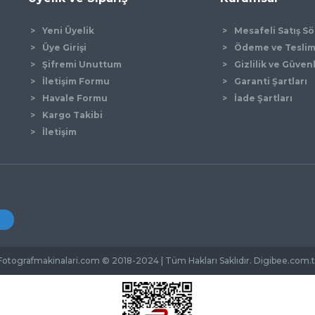
Yeni Üyelik
Mesafeli Satış S
Üye Girişi
Ödeme ve Tesli
Şifremi Unuttum
Gizlilik ve Güven
İletişim Formu
Garanti Şartları
Gönder
Havale Formu
İade Şartları
Kargo Takibi
İletişim
Fotografmakinalari.com © 2018-2024 | Tüm Hakları Saklıdır. Digibee.com.t