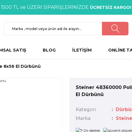
1500 TL ve ÜZERİ SİPARİŞLERİNİZDE
ÜCRETSİZ KARGO!
MSAL SATIŞ
BLOG
İLETİŞİM
ONLİNE T
e 8x56 El Dürbünü
Steiner 48360000 Pol
El Dürbünü
Kategori
Dürbü
Marka
Steine