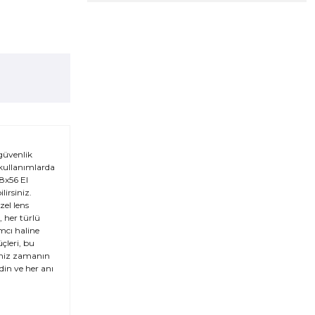
 güvenlik
 kullanımlarda
8x56 El
lirsiniz.
zel lens
 her türlü
mcı haline
çleri, bu
iniz zamanın
din ve her anı