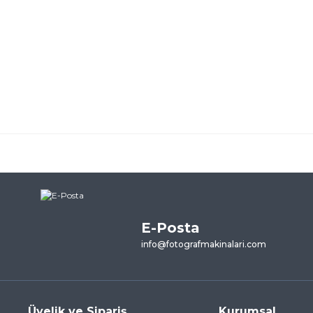
ularda yetersiz gördüğünüz noktaları öneri formunu kullanarak tarafımı
ne ilk yorumu siz yapın!
E-Posta
Yorum Yaz
info@fotografmakinalari.com
Üyelik ve Sipariş
Kurumsal