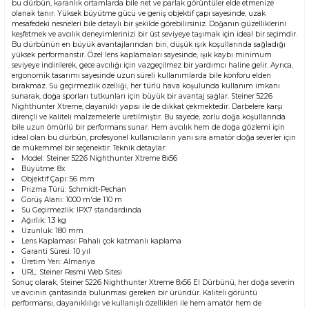
bu dürbün, karanlık ortamlarda bile net ve parlak görüntüler elde etmenize
olanak tanır. Yüksek büyütme gücü ve geniş objektif çapı sayesinde, uzak
mesafedeki nesneleri bile detaylı bir şekilde görebilirsiniz. Doğanın güzelliklerini
keşfetmek ve avcılık deneyimlerinizi bir üst seviyeye taşımak için ideal bir seçimdir.
Bu dürbünün en büyük avantajlarından biri, düşük ışık koşullarında sağladığı
yüksek performanstır. Özel lens kaplamaları sayesinde, ışık kaybı minimum
seviyeye indirilerek, gece avcılığı için vazgeçilmez bir yardımcı haline gelir. Ayrıca,
ergonomik tasarımı sayesinde uzun süreli kullanımlarda bile konforu elden
bırakmaz. Su geçirmezlik özelliği, her türlü hava koşulunda kullanım imkanı
sunarak, doğa sporları tutkunları için büyük bir avantaj sağlar. Steiner 5226
Nighthunter Xtreme, dayanıklı yapısı ile de dikkat çekmektedir. Darbelere karşı
dirençli ve kaliteli malzemelerle üretilmiştir. Bu sayede, zorlu doğa koşullarında
bile uzun ömürlü bir performans sunar. Hem avcılık hem de doğa gözlemi için
ideal olan bu dürbün, profesyonel kullanıcıların yanı sıra amatör doğa severler için
de mükemmel bir seçenektir. Teknik detaylar:
Model: Steiner 5226 Nighthunter Xtreme 8x56
Büyütme: 8x
Objektif Çapı: 56 mm
Prizma Türü: Schmidt-Pechan
Görüş Alanı: 1000 m'de 110 m
Su Geçirmezlik: IPX7 standardında
Ağırlık: 1.3 kg
Uzunluk: 180 mm
Lens Kaplaması: Pahalı çok katmanlı kaplama
Garanti Süresi: 10 yıl
Üretim Yeri: Almanya
URL:
Steiner Resmi Web Sitesi
Sonuç olarak, Steiner 5226 Nighthunter Xtreme 8x56 El Dürbünü, her doğa severin
ve avcının çantasında bulunması gereken bir üründür. Kaliteli görüntü
performansı, dayanıklılığı ve kullanışlı özellikleri ile hem amatör hem de