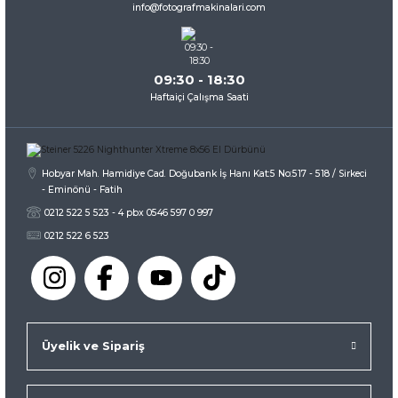
info@fotografmakinalari.com
Bu ürüne benzer farklı alternatifler olmalı.
09:30 - 18:30
Haftaiçi Çalışma Saati
Gönder
Hobyar Mah. Hamidiye Cad. Doğubank İş Hanı Kat:5 No:517 - 518 / Sirkeci
- Eminönü - Fatih
0212 522 5 523 - 4 pbx 0546 597 0 997
0212 522 6 523
Üyelik ve Sipariş