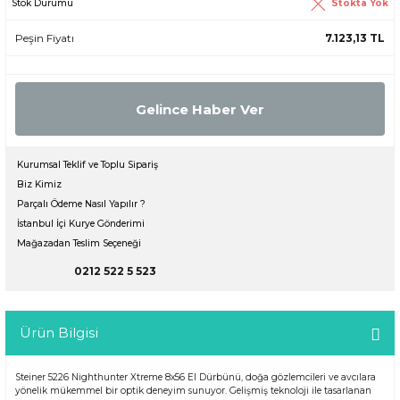
Stokta Yok
Stok Durumu
Peşin Fiyatı
7.123,13 TL
Gelince Haber Ver
Kurumsal Teklif ve Toplu Sipariş
Biz Kimiz
Parçalı Ödeme Nasıl Yapılır ?
İstanbul İçi Kurye Gönderimi
Mağazadan Teslim Seçeneği
0212 522 5 523
Ürün Bilgisi
Steiner 5226 Nighthunter Xtreme 8x56 El Dürbünü, doğa gözlemcileri ve avcılara
yönelik mükemmel bir optik deneyim sunuyor. Gelişmiş teknoloji ile tasarlanan