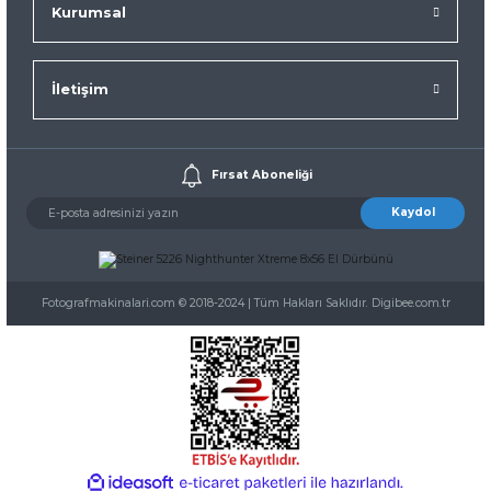
Kurumsal
İletişim
Fırsat Aboneliği
Kaydol
Fotografmakinalari.com © 2018-2024 | Tüm Hakları Saklıdır. Digibee.com.tr
ideasoft
ile
e-