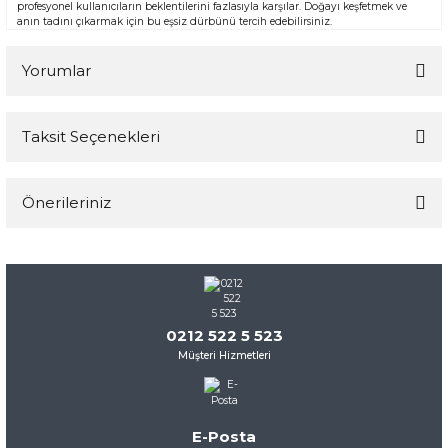
profesyonel kullanıcıların beklentilerini fazlasıyla karşılar. Doğayı keşfetmek ve
anın tadını çıkarmak için bu eşsiz dürbünü tercih edebilirsiniz.
Yorumlar
Taksit Seçenekleri
Bu ürüne ilk yorumu siz yapın!
Önerileriniz
Yorum Yaz
Bu ürünün fiyat bilgisi, resim, ürün açıklamalarında ve diğer
konularda yetersiz gördüğünüz noktaları öneri formunu
kullanarak tarafımıza iletebilirsiniz.
Görüş ve önerileriniz için teşekkür ederiz.
0212 522 5 523
Müşteri Hizmetleri
Ürün resmi kalitesiz, bozuk veya görüntülenemiyor.
Ürün açıklamasında eksik bilgiler bulunuyor.
Ürün bilgilerinde hatalar bulunuyor.
E-Posta
Ürün fiyatı diğer sitelerden daha pahalı.