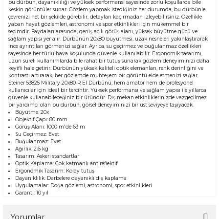
bu dürbün, dayanıklılığı ve yüksek performansı sayesinde zorlu koşullarda bile
keskin görüntüler sunar. Gözlem yapmak istediğiniz her durumda, bu dürbünle
çevrenizi net bir şekilde görebilir, detayları kaçırmadan izleyebilirsiniz. Özellikle
yaban hayat gözlemleri, astronomi ve spor etkinlikleri için mükemmel bir
seçimdir. Faydaları arasında, geniş açılı görüş alanı, yüksek büyütme gücü ve
sağlam yapısı yer alır. Dürbünün 20x80 büyütmesi, uzak nesneleri yakınlaştırarak
ince ayrıntıları görmenizi sağlar. Ayrıca, su geçirmez ve buğulanmaz özellikleri
sayesinde her türlü hava koşulunda güvenle kullanılabilir. Ergonomik tasarımı,
uzun süreli kullanımlarda bile rahat bir tutuş sunarak gözlem deneyiminizi daha
keyifli hale getirir. Dürbünün yüksek kaliteli optik elemanları, renk derinliğini ve
kontrastı artırarak, her gözlemde muhteşem bir görüntü elde etmenizi sağlar.
Steiner 53825 Military 20x80 R El Dürbünü, hem amatör hem de profesyonel
kullanıcılar için ideal bir tercihtir. Yüksek performansı ve sağlam yapısı ile yıllarca
güvenle kullanabileceğiniz bir üründür. Dış mekan etkinliklerinizde vazgeçilmez
bir yardımcı olan bu dürbün, görsel deneyiminizi bir üst seviyeye taşıyacak.
Büyütme: 20x
Objektif Çapı: 80 mm
Görüş Alanı: 1000 m'de 63 m
Su Geçirmez: Evet
Buğulanmaz: Evet
Ağırlık: 2.6 kg
Tasarım: Askeri standartlar
Optik Kaplama: Çok katmanlı antireflektif
Ergonomik Tasarım: Kolay tutuş
Dayanıklılık: Darbelere dayanıklı dış kaplama
Uygulamalar: Doğa gözlemi, astronomi, spor etkinlikleri
Garanti: 10 yıl
Yorumlar