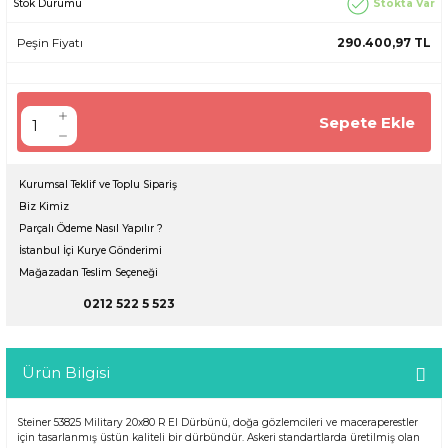
Stokta Var
Stok Durumu
Peşin Fiyatı
290.400,97 TL
Sepete Ekle
Kurumsal Teklif ve Toplu Sipariş
Biz Kimiz
Parçalı Ödeme Nasıl Yapılır ?
İstanbul İçi Kurye Gönderimi
Mağazadan Teslim Seçeneği
0212 522 5 523
Ürün Bilgisi
Steiner 53825 Military 20x80 R El Dürbünü, doğa gözlemcileri ve maceraperestler
için tasarlanmış üstün kaliteli bir dürbündür. Askeri standartlarda üretilmiş olan