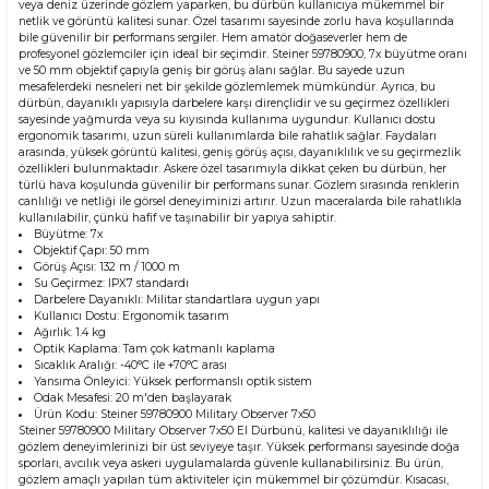
veya deniz üzerinde gözlem yaparken, bu dürbün kullanıcıya mükemmel bir
netlik ve görüntü kalitesi sunar. Özel tasarımı sayesinde zorlu hava koşullarında
bile güvenilir bir performans sergiler. Hem amatör doğaseverler hem de
profesyonel gözlemciler için ideal bir seçimdir. Steiner 59780900, 7x büyütme oranı
ve 50 mm objektif çapıyla geniş bir görüş alanı sağlar. Bu sayede uzun
mesafelerdeki nesneleri net bir şekilde gözlemlemek mümkündür. Ayrıca, bu
dürbün, dayanıklı yapısıyla darbelere karşı dirençlidir ve su geçirmez özellikleri
sayesinde yağmurda veya su kıyısında kullanıma uygundur. Kullanıcı dostu
ergonomik tasarımı, uzun süreli kullanımlarda bile rahatlık sağlar. Faydaları
arasında, yüksek görüntü kalitesi, geniş görüş açısı, dayanıklılık ve su geçirmezlik
özellikleri bulunmaktadır. Askere özel tasarımıyla dikkat çeken bu dürbün, her
türlü hava koşulunda güvenilir bir performans sunar. Gözlem sırasında renklerin
canlılığı ve netliği ile görsel deneyiminizi artırır. Uzun maceralarda bile rahatlıkla
kullanılabilir, çünkü hafif ve taşınabilir bir yapıya sahiptir.
Büyütme: 7x
Objektif Çapı: 50 mm
Görüş Açısı: 132 m / 1000 m
Su Geçirmez: IPX7 standardı
Darbelere Dayanıklı: Militar standartlara uygun yapı
Kullanıcı Dostu: Ergonomik tasarım
Ağırlık: 1.4 kg
Optik Kaplama: Tam çok katmanlı kaplama
Sıcaklık Aralığı: -40°C ile +70°C arası
Yansıma Önleyici: Yüksek performanslı optik sistem
Odak Mesafesi: 20 m'den başlayarak
Ürün Kodu:
Steiner 59780900 Military Observer 7x50
Steiner 59780900 Military Observer 7x50 El Dürbünü, kalitesi ve dayanıklılığı ile
gözlem deneyimlerinizi bir üst seviyeye taşır. Yüksek performansı sayesinde doğa
sporları, avcılık veya askeri uygulamalarda güvenle kullanabilirsiniz. Bu ürün,
gözlem amaçlı yapılan tüm aktiviteler için mükemmel bir çözümdür. Kısacası,