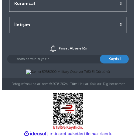
Kurumsal
İletişim
Fırsat Aboneliği
Kaydol
Fotografmakinalari.com © 2018-2024 | Tüm Hakları Saklıdır. Digibee.com.tr
ideasoft
ile
e-