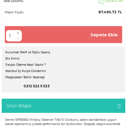
Stokta Var
Stok Durumu
Peşin Fiyatı
87.490,72 TL
Sepete Ekle
Kurumsal Teklif ve Toplu Sipariş
Biz Kimiz
Parçalı Ödeme Nasıl Yapılır ?
İstanbul İçi Kurye Gönderimi
Mağazadan Teslim Seçeneği
0212 522 5 523
Ürün Bilgisi
Steiner 59780900 Military Observer 7x50 El Dürbünü, askeri standartlara uygun
olarak tasarlanmış yüksek performanslı bir dürbündür. Doğada, dağlık arazilerde