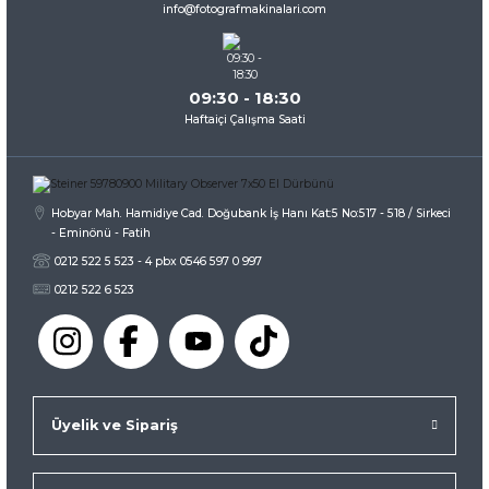
info@fotografmakinalari.com
Bu ürüne benzer farklı alternatifler olmalı.
09:30 - 18:30
Haftaiçi Çalışma Saati
Gönder
Hobyar Mah. Hamidiye Cad. Doğubank İş Hanı Kat:5 No:517 - 518 / Sirkeci
- Eminönü - Fatih
0212 522 5 523 - 4 pbx 0546 597 0 997
0212 522 6 523
Üyelik ve Sipariş