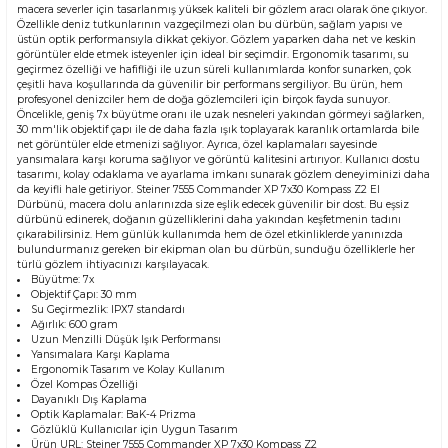
macera severler için tasarlanmış yüksek kaliteli bir gözlem aracı olarak öne çıkıyor.
Özellikle deniz tutkunlarının vazgeçilmezi olan bu dürbün, sağlam yapısı ve
üstün optik performansıyla dikkat çekiyor. Gözlem yaparken daha net ve keskin
görüntüler elde etmek isteyenler için ideal bir seçimdir. Ergonomik tasarımı, su
geçirmez özelliği ve hafifliği ile uzun süreli kullanımlarda konfor sunarken, çok
çeşitli hava koşullarında da güvenilir bir performans sergiliyor. Bu ürün, hem
profesyonel denizciler hem de doğa gözlemcileri için birçok fayda sunuyor.
Öncelikle, geniş 7x büyütme oranı ile uzak nesneleri yakından görmeyi sağlarken,
30 mm'lik objektif çapı ile de daha fazla ışık toplayarak karanlık ortamlarda bile
net görüntüler elde etmenizi sağlıyor. Ayrıca, özel kaplamaları sayesinde
yansımalara karşı koruma sağlıyor ve görüntü kalitesini artırıyor. Kullanıcı dostu
tasarımı, kolay odaklama ve ayarlama imkanı sunarak gözlem deneyiminizi daha
da keyifli hale getiriyor. Steiner 7555 Commander XP 7x30 Kompass Z2 El
Dürbünü, macera dolu anlarınızda size eşlik edecek güvenilir bir dost. Bu eşsiz
dürbünü edinerek, doğanın güzelliklerini daha yakından keşfetmenin tadını
çıkarabilirsiniz. Hem günlük kullanımda hem de özel etkinliklerde yanınızda
bulundurmanız gereken bir ekipman olan bu dürbün, sunduğu özelliklerle her
türlü gözlem ihtiyacınızı karşılayacak.
Büyütme: 7x
Objektif Çapı: 30 mm
Su Geçirmezlik: IPX7 standardı
Ağırlık: 600 gram
Uzun Menzilli Düşük Işık Performansı
Yansımalara Karşı Kaplama
Ergonomik Tasarım ve Kolay Kullanım
Özel Kompas Özelliği
Dayanıklı Dış Kaplama
Optik Kaplamalar: BaK-4 Prizma
Gözlüklü Kullanıcılar için Uygun Tasarım
Ürün URL:
Steiner 7555 Commander XP 7x30 Kompass Z2