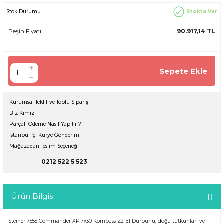
Stokta Var
Stok Durumu
Peşin Fiyatı
90.917,14 TL
Sepete Ekle
Kurumsal Teklif ve Toplu Sipariş
Biz Kimiz
Parçalı Ödeme Nasıl Yapılır ?
İstanbul İçi Kurye Gönderimi
Mağazadan Teslim Seçeneği
0212 522 5 523
Ürün Bilgisi
Steiner 7555 Commander XP 7x30 Kompass Z2 El Dürbünü, doğa tutkunları ve