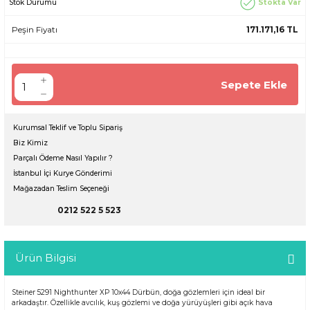
Stokta Var
Stok Durumu
Peşin Fiyatı
171.171,16 TL
Sepete Ekle
Kurumsal Teklif ve Toplu Sipariş
Biz Kimiz
Parçalı Ödeme Nasıl Yapılır ?
İstanbul İçi Kurye Gönderimi
Mağazadan Teslim Seçeneği
0212 522 5 523
Ürün Bilgisi
Steiner 5291 Nighthunter XP 10x44 Dürbün, doğa gözlemleri için ideal bir
arkadaştır. Özellikle avcılık, kuş gözlemi ve doğa yürüyüşleri gibi açık hava