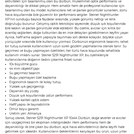
aktiviteleri için tasarlanmış olan bu dürbün, mükemmel optik performansı ve
dayanıklılığı ile dikkat çekiyor. Hem amatör hem de profesyonel kullanıcılar için
tasarlanmış olan bu model, kullanıcılara net ve parlak görüntüler sunarken, zorlu
hava koşullarında bile güvenilir bir performans sergiler. Steiner Nighthunter
XP'nin sunduğu başlıca faydalar arasında, yüksek görüntü netliği ve renk
doğruluğu bulunur. Gelişmiş optik teknolojisi sayesinde, düşük ışık koşullarında
bile keskin ve parlak görüntüler elde edilebilir. Bu özellik, avcılar için kritik bir
avantaj sağlarken, doğa tutkunları da en ince detayları görebilmenin keyfini yaşar.
Ayrıca, hafif ama sağlam yapısıyla taşınması son derece kolaydır, böylece uzun
yürüyüşler sırasında bile kullanıcıyı yormaz. Dürbünün ergonomik tasarımı, rahat
bir tutuş sunarak kullanıcıların uzun süreli gözlem yapmalarına olanak tanır. Su
geçirmez ve buğu yapmayan özellikleri, her türlü hava koşulunda rahatlıkla
kullanım imkânı sunar. Steiner 5291 Nighthunter XP, bu özellikleriyle
kullanıcılarına doğanın tadını çıkarma fırsatı sunar.
10x büyütme gücü
44 mm objektif çapı
Su geçirmez tasarım
Buğu yapmayan özel kaplama
Ergonomik tasarım ile kolay tutuş
Yüksek ışık geçirgenliği
Dayanıklı dış yüzey
Düşük ışık koşullarında üstün performans
Yüksek kaliteli optik sistem
Hafif yapısı ile taşınabilirlik
Ömür boyu garanti
Üretim yeri: Almanya
Sonuç olarak, Steiner 5291 Nighthunter XP 10x44 Dürbün, doğa severler ve avcılar
için vazgeçilmez bir ekipman niteliğindedir. Hem performansı hem de
dayanıklılığı ile öne çıkan bu dürbün, açık hava aktivitelerinizi daha keyifli hale
getirmek için idealdir. Kullanıcıların beklentilerini karşılayan bu ürün, uzun yıllar