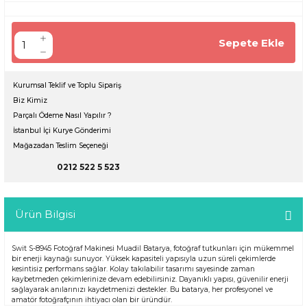
Sepete Ekle
Kurumsal Teklif ve Toplu Sipariş
Biz Kimiz
Parçalı Ödeme Nasıl Yapılır ?
İstanbul İçi Kurye Gönderimi
Mağazadan Teslim Seçeneği
0212 522 5 523
Ürün Bilgisi
Swit S-8945 Fotoğraf Makinesi Muadil Batarya, fotoğraf tutkunları için mükemmel
bir enerji kaynağı sunuyor. Yüksek kapasiteli yapısıyla uzun süreli çekimlerde
kesintisiz performans sağlar. Kolay takılabilir tasarımı sayesinde zaman
kaybetmeden çekimlerinize devam edebilirsiniz. Dayanıklı yapısı, güvenilir enerji
sağlayarak anılarınızı kaydetmenizi destekler. Bu batarya, her profesyonel ve
amatör fotoğrafçının ihtiyacı olan bir üründür.