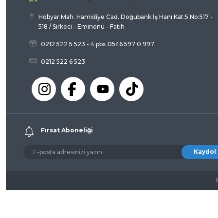
Hobyar Mah. Hamidiye Cad. Doğubank İş Hanı Kat:5 No:517 -
518 / Sirkeci - Eminönü - Fatih
0212 522 5 523 - 4 pbx 0546 597 0 997
0212 522 6 523
Fırsat Aboneliği
Kaydol