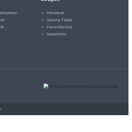
özleşmesi
Hesabım
mat
Sipariş Takip
lik
Favorileriniz
Sepetiniz
r