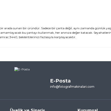
 bir arada sunan bir üründür. Sadece bir çanta değil, aynı zamanda günlük ya
e tamamlayacak bu çantayı kullanmak, her anınıza değer katacak. Seyahatlerin
amrac 3440, beklentilerinizi fazlasıyla karşılayacaktır.
ularda yetersiz gördüğünüz noktaları öneri formunu kullanarak tarafımı
ne ilk yorumu siz yapın!
E-Posta
Yorum Yaz
info@fotografmakinalari.com
Üyelik ve Sipariş
Kurumsal