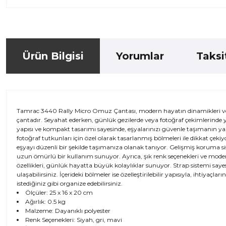
Ürün Bilgisi
Yorumlar
Taksi
Tamrac 3440 Rally Micro Omuz Çantası, modern hayatın dinamikleri ve ku
çantadır. Seyahat ederken, günlük gezilerde veya fotoğraf çekimlerinde y
yapısı ve kompakt tasarımı sayesinde, eşyalarınızı güvenle taşımanın ya
fotoğraf tutkunları için özel olarak tasarlanmış bölmeleri ile dikkat çe
eşyayı düzenli bir şekilde taşımanıza olanak tanıyor. Gelişmiş koruma s
uzun ömürlü bir kullanım sunuyor. Ayrıca, şık renk seçenekleri ve moder
özellikleri, günlük hayatta büyük kolaylıklar sunuyor. Strap sistemi saye
ulaşabilirsiniz. İçerideki bölmeler ise özelleştirilebilir yapısıyla, ihtiyaç
istediğiniz gibi organize edebilirsiniz.
Ölçüler: 25 x 16 x 20 cm
Ağırlık: 0.5 kg
Malzeme: Dayanıklı polyester
Renk Seçenekleri: Siyah, gri, mavi