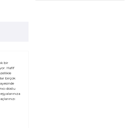
k bir
or. Hafif
ellikle
dar birçok
sayesinde
nıcı dostu
 eşyalarınıza
açlarınızı