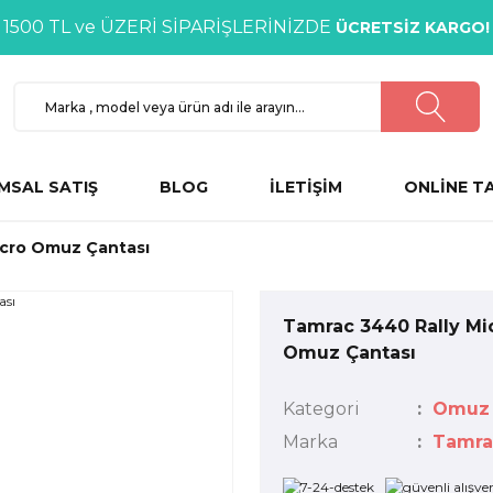
1500 TL ve ÜZERİ SİPARİŞLERİNİZDE
ÜCRETSİZ KARGO!
MSAL SATIŞ
BLOG
İLETİŞİM
ONLİNE T
icro Omuz Çantası
Tamrac 3440 Rally Mi
Omuz Çantası
Kategori
Omuz 
Marka
Tamra