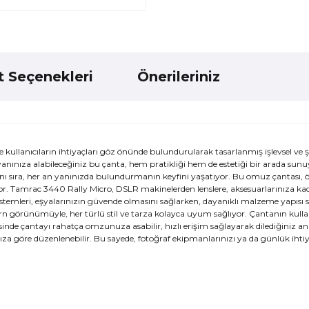
t Seçenekleri
Önerileriniz
llanıcıların ihtiyaçları göz önünde bulundurularak tasarlanmış işlevsel ve şı
anınıza alabileceğiniz bu çanta, hem pratikliği hem de estetiği bir arada sunuy
nı sıra, her an yanınızda bulundurmanın keyfini yaşatıyor. Bu omuz çantası, öz
kiyor. Tamrac 3440 Rally Micro, DSLR makinelerden lenslere, aksesuarlarınıza ka
istemleri, eşyalarınızın güvende olmasını sağlarken, dayanıklı malzeme yapısı 
n görünümüyle, her türlü stil ve tarza kolayca uyum sağlıyor. Çantanın kulla
sinde çantayı rahatça omzunuza asabilir, hızlı erişim sağlayarak dilediğiniz an
larınıza göre düzenlenebilir. Bu sayede, fotoğraf ekipmanlarınızı ya da günlük ihtiy