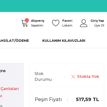
Alışveriş
Favori
Giriş Yap
Sepetim
Listem
Üye Ol
AHSİLAT/ÖDEME
KULLANIM KILAVUZLARI
cro
Stok
Stokta Yok
Durumu
Çantaları
c
Peşin Fiyatı
517,59 TL