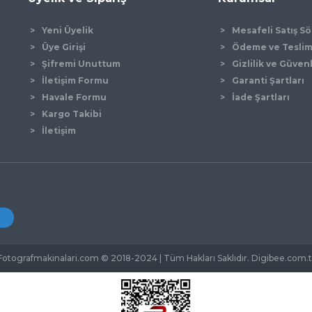
Yeni Üyelik
Mesafeli Satış S
Üye Girişi
Ödeme ve Tesli
Şifremi Unuttum
Gizlilik ve Güven
İletişim Formu
Garanti Şartları
Gönder
Havale Formu
İade Şartları
Kargo Takibi
İletişim
Fotografmakinalari.com © 2018-2024 | Tüm Hakları Saklıdır. Digibee.com.t