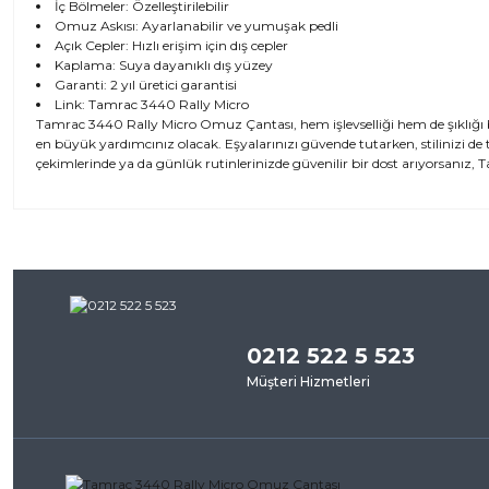
İç Bölmeler: Özelleştirilebilir
Omuz Askısı: Ayarlanabilir ve yumuşak pedli
Açık Cepler: Hızlı erişim için dış cepler
Kaplama: Suya dayanıklı dış yüzey
Garanti: 2 yıl üretici garantisi
Link:
Tamrac 3440 Rally Micro
Tamrac 3440 Rally Micro Omuz Çantası, hem işlevselliği hem de şıklığı
en büyük yardımcınız olacak. Eşyalarınızı güvende tutarken, stilinizi d
çekimlerinde ya da günlük rutinlerinizde güvenilir bir dost arıyorsanız, T
Bu ürünün fiyat bilgisi, resim, ürün açıklamalarında ve diğer kon
iletebilirsiniz.
Bu ürü
Görüş ve önerileriniz için teşekkür ederiz.
0212 522 5 523
Ürün resmi kalitesiz, bozuk veya görüntülenemiyor.
Müşteri Hizmetleri
Ürün açıklamasında eksik bilgiler bulunuyor.
Ürün bilgilerinde hatalar bulunuyor.
Ürün fiyatı diğer sitelerden daha pahalı.
Bu ürüne benzer farklı alternatifler olmalı.