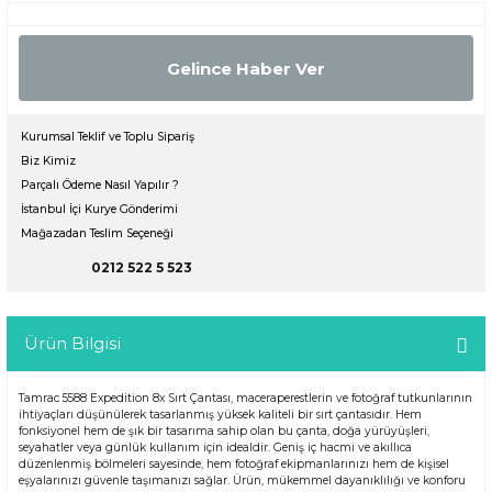
Gelince Haber Ver
Kurumsal Teklif ve Toplu Sipariş
Biz Kimiz
Parçalı Ödeme Nasıl Yapılır ?
İstanbul İçi Kurye Gönderimi
Mağazadan Teslim Seçeneği
0212 522 5 523
Ürün Bilgisi
Tamrac 5588 Expedition 8x Sırt Çantası, maceraperestlerin ve fotoğraf tutkunlarının
ihtiyaçları düşünülerek tasarlanmış yüksek kaliteli bir sırt çantasıdır. Hem
fonksiyonel hem de şık bir tasarıma sahip olan bu çanta, doğa yürüyüşleri,
seyahatler veya günlük kullanım için idealdir. Geniş iç hacmi ve akıllıca
düzenlenmiş bölmeleri sayesinde, hem fotoğraf ekipmanlarınızı hem de kişisel
eşyalarınızı güvenle taşımanızı sağlar. Ürün, mükemmel dayanıklılığı ve konforu