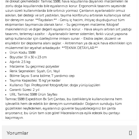
ile dikkat çekmektedir. Tamrac 5588, hava koşullarına dayanıklı malzemeleri ile
zorlu doğa koşullarında bile eşyalarınızı korur. Ergonomik tasarımı sayesinde
uzun süreli kullanımlarda bile sırtınızı yormaz. Çantanın ayarlanabilir omuz
askıları, bel desteği ve sırt yastıkları, taşıma konforunu artırarak kullanıcıya rahat
bir deneyim sunar. **Faydaları:** - Geniş iç hacim, ihtiyaç duyduğunuz tüm
ekipmanları taşımanıza olanak tanır. - Su geçirmeyen malzeme, fotoğraf
makinelerinizi ve diğer değerli eşyalarınızı korur. - Hava akışını artıran sırt yastığı
tasarımı, terlemeyi azaltır. - Ayarlanabilir kemer sistemleri, farklı vücut yapısına
sahip kullanıcılar için özelleştirme imkanı sunar. - Ekstra cepler, düzenli ve
erişilebilir bir depolama alanı sağlar. - Antrenman ya da açık hava etkinlikleri için
mükemmel bir seyahat arkadaşıdır. **TEKNİK DETAYLAR:**
Ürün Kodu: 5588
Boyutlar: 51 x 30 x 23 cm
Ağırlık: 2.5 kg
Malzeme: Su geçirmez polyester
Renk Seçenekleri: Siyah, Gri, Yeşil
Bölme Sayısı: 5 ana bölme, 7 yardımcı cep
Taşıma Kapasitesi: 15 kg'ye kadar
Kullanıcı Tipi: Profesyonel fotoğrafçılar, doğa yürüyüşçüleri
Garanti Süresi: 2 yıl
URL:
Tamrac 5588 Ürün Sayfası
Tamrac 5588 Expedition 8x Sırt Çantası, bu özellikleriyle kullanıcılarına hem
işlevsellik hem de estetik bir deneyim sunmaktadır. Doğanın sunduğu tüm
güzellikleri keşfederken, eşyalarınızı güvenle taşıyabileceğiniz bir çanta
arıyorsanız, bu ürün tam size göre! Maceralarınıza eşlik edecek bu çantayı
kaçırmayın.
Yorumlar