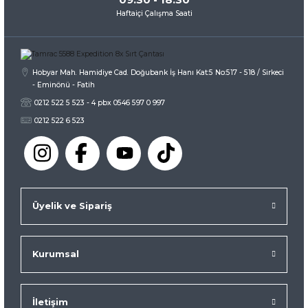
Haftaiçi Çalışma Saati
Gönder
Hobyar Mah. Hamidiye Cad. Doğubank İş Hanı Kat:5 No:517 - 518 / Sirkeci
- Eminönü - Fatih
0212 522 5 523 - 4 pbx 0546 597 0 997
0212 522 6 523
Üyelik ve Sipariş
Kurumsal
İletişim