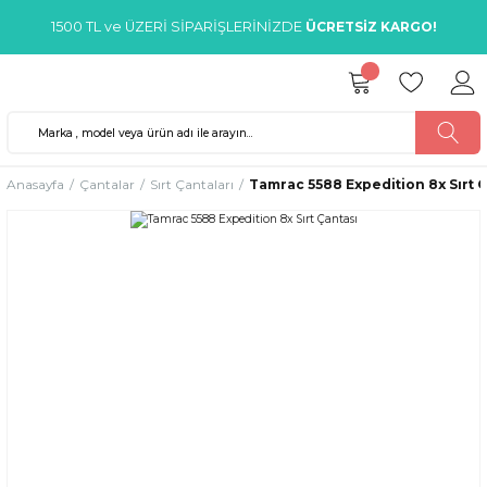
1500 TL ve ÜZERİ SİPARİŞLERİNİZDE
ÜCRETSİZ KARGO!
Anasayfa
Çantalar
Sırt Çantaları
Tamrac 5588 Expedition 8x Sırt Ç