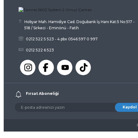
Bu ürüne benzer farklı alternatifler olmalı.
Hobyar Mah. Hamidiye Cad. Doğubank İş Hanı Kat:5 No:517 -
518 / Sirkeci - Eminönü - Fatih
0212 522 5 523 - 4 pbx 0546 597 0 997
0212 522 6 523
Fırsat Aboneliği
Kaydol