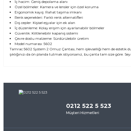
İç hacim: Geniş depolama alanı
Özel bölmeler: Kamera ve lensler için özel koruma
Ergonomik kayış: Rahat taşıma imkanı
Renk seçenekleri: Farklı renk alternatifleri
Dış cepler: Kişisel eşyalar için ek alan
İç düzenleme: Kolay erişim için ayarlanabilir bölmeler
Güvenlik: Kilitlenebilir kapanış sistemi
Çevre dostu malzeme: Sürdürülebilir üretim
Model numarası: 5602
Tamrac 5602 System 2 Omuz Çantası, hem işlevselliği hem de estetik du
şıklığınızı da ön planda tutmak istiyorsanız, bu çanta tam size göre. Sey
Bu ürünün fiyat bilgisi, resim, ürün açıklamalarında ve diğer kon
iletebilirsiniz.
Bu ürü
Görüş ve önerileriniz için teşekkür ederiz.
0212 522 5 523
Ürün resmi kalitesiz, bozuk veya görüntülenemiyor.
Müşteri Hizmetleri
Ürün açıklamasında eksik bilgiler bulunuyor.
Ürün bilgilerinde hatalar bulunuyor.
Ürün fiyatı diğer sitelerden daha pahalı.