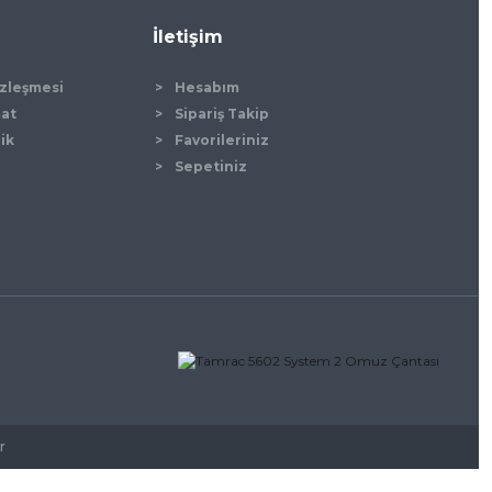
İletişim
özleşmesi
Hesabım
mat
Sipariş Takip
lik
Favorileriniz
Sepetiniz
r