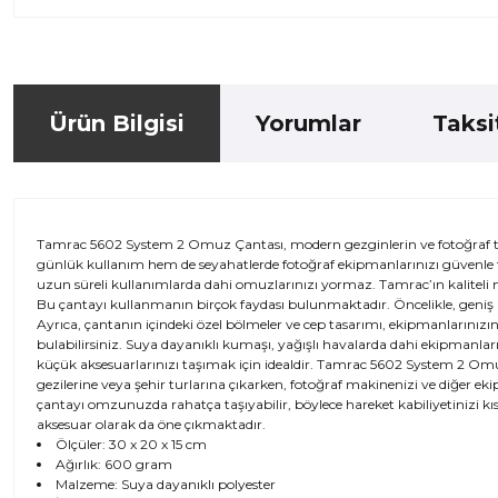
Ürün Bilgisi
Yorumlar
Taksi
Tamrac 5602 System 2 Omuz Çantası, modern gezginlerin ve fotoğraf tutk
günlük kullanım hem de seyahatlerde fotoğraf ekipmanlarınızı güvenle t
uzun süreli kullanımlarda dahi omuzlarınızı yormaz. Tamrac’ın kaliteli m
Bu çantayı kullanmanın birçok faydası bulunmaktadır. Öncelikle, geniş iç
Ayrıca, çantanın içindeki özel bölmeler ve cep tasarımı, ekipmanlarınızın
bulabilirsiniz. Suya dayanıklı kumaşı, yağışlı havalarda dahi ekipmanların
küçük aksesuarlarınızı taşımak için idealdir. Tamrac 5602 System 2 Omuz
gezilerine veya şehir turlarına çıkarken, fotoğraf makinenizi ve diğer ek
çantayı omzunuzda rahatça taşıyabilir, böylece hareket kabiliyetinizi k
aksesuar olarak da öne çıkmaktadır.
Ölçüler: 30 x 20 x 15 cm
Ağırlık: 600 gram
Malzeme: Suya dayanıklı polyester