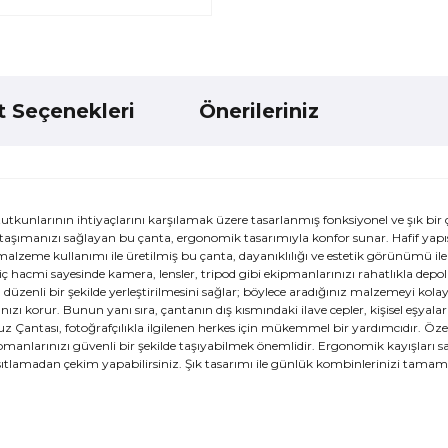
t Seçenekleri
Önerileriniz
unlarının ihtiyaçlarını karşılamak üzere tasarlanmış fonksiyonel ve şık bir
aşımanızı sağlayan bu çanta, ergonomik tasarımıyla konfor sunar. Hafif yapıs
alzeme kullanımı ile üretilmiş bu çanta, dayanıklılığı ve estetik görünümü ile 
 hacmi sayesinde kamera, lensler, tripod gibi ekipmanlarınızı rahatlıkla depola
 düzenli bir şekilde yerleştirilmesini sağlar; böylece aradığınız malzemeyi kola
ızı korur. Bunun yanı sıra, çantanın dış kısmındaki ilave cepler, kişisel eşyalar
 Çantası, fotoğrafçılıkla ilgilenen herkes için mükemmel bir yardımcıdır. Özel
ipmanlarınızı güvenli bir şekilde taşıyabilmek önemlidir. Ergonomik kayışları s
ısıtlamadan çekim yapabilirsiniz. Şık tasarımı ile günlük kombinlerinizi tamam