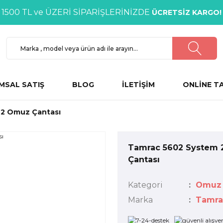
1500 TL ve ÜZERİ SİPARİŞLERİNİZDE
ÜCRETSİZ KARGO!
MSAL SATIŞ
BLOG
İLETİŞİM
ONLİNE T
 2 Omuz Çantası
Tamrac 5602 System
Çantası
Kategori
Omuz 
Marka
Tamra