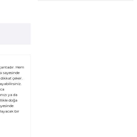
 çantadır. Hem
ı sayesinde
dikkat çeker.
yabilirsiniz.
yca
ınızı ya da
likle doğa
ayesinde
layacak bir