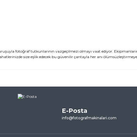
ruşuyla fotoğraf tutkunlarının vazgeçilmezi olmayı vaat ediyor. Ekipmanların
ahatlerinizde size eşlik edecek bu güvenilir çantayla her anı ölümsüzleştirmeye
ularda yetersiz gördüğünüz noktaları öneri formunu kullanarak tarafımı
ne ilk yorumu siz yapın!
E-Posta
Yorum Yaz
info@fotografmakinalari.com