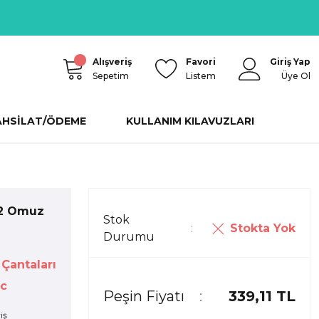
Alışveriş
Favori
Giriş Yap
Sepetim
Listem
Üye Ol
AHSİLAT/ÖDEME
KULLANIM KILAVUZLARI
 2 Omuz
Stok
Stokta Yok
Durumu
Çantaları
c
Peşin Fiyatı
339,11 TL