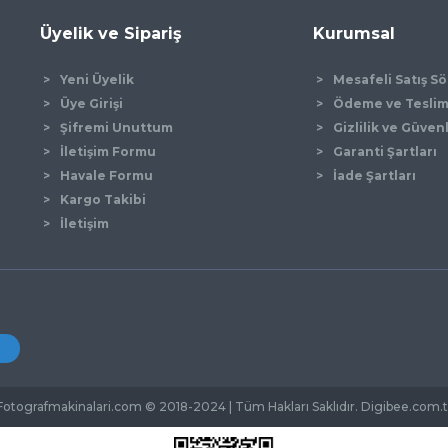
Üyelik ve Sipariş
Kurumsal
Yeni Üyelik
Mesafeli Satış S
Üye Girişi
Ödeme ve Tesli
Şifremi Unuttum
Gizlilik ve Güven
İletişim Formu
Garanti Şartları
Gönder
Havale Formu
İade Şartları
Kargo Takibi
İletişim
Fotografmakinalari.com © 2018-2024 | Tüm Hakları Saklıdır. Digibee.com.t