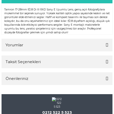
Tamron 17-28mm f/2.8 Di III RXD Sony E Uyumlu Lens, geniş açılı fotoğrafçılara
mükemmel bir seçenek sunuyor. Yüksek kaliteli optik yapısı sayesinde keskin ve net
görüntüler elde etmenizi sağlar. Hafif ve kompakt tasarımı ile taşıması son derece
kolaydır, bu da onu seyahatleriniz için ideal kılar. f/2.8 diyafram açıklığı, düşük ışık
koşullarında bile etkileyici performans sergiler. Sony E montajlı makinelerle
uyumlu bu lens, yaratıcı projeleriniz için vazgeçilmez bir araçtır. Profesyonel
düzeyde fotoğraflar çekmek için şimdi sahip olun!
Yorumlar
Taksit Seçenekleri
Bu ürüne ilk yorumu siz yapın!
Önerileriniz
Yorum Yaz
Bu ürünün fiyat bilgisi, resim, ürün açıklamalarında ve diğer
konularda yetersiz gördüğünüz noktaları öneri formunu
kullanarak tarafımıza iletebilirsiniz.
Görüş ve önerileriniz için teşekkür ederiz.
0212 522 5 523