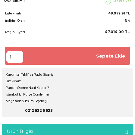
Stokta Var
Stok Durumu
Liste Fiyatı
48.972,91 TL
İndirim Oranı
%4
Peşin Fiyatı
47.014,00 TL
Sepete Ekle
Kurumsal Teklif ve Toplu Sipariş
Biz Kimiz
Parçalı Ödeme Nasıl Yapılır ?
İstanbul İçi Kurye Gönderimi
Mağazadan Teslim Seçeneği
0212 522 5 523
Ürün Bilgisi