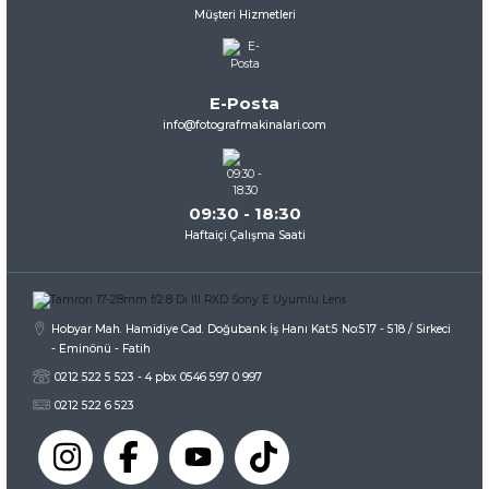
Müşteri Hizmetleri
Ürün resmi kalitesiz, bozuk veya görüntülenemiyor.
Ürün açıklamasında eksik bilgiler bulunuyor.
Ürün bilgilerinde hatalar bulunuyor.
E-Posta
Ürün fiyatı diğer sitelerden daha pahalı.
info@fotografmakinalari.com
Bu ürüne benzer farklı alternatifler olmalı.
09:30 - 18:30
Haftaiçi Çalışma Saati
Gönder
Hobyar Mah. Hamidiye Cad. Doğubank İş Hanı Kat:5 No:517 - 518 / Sirkeci
- Eminönü - Fatih
0212 522 5 523 - 4 pbx 0546 597 0 997
0212 522 6 523