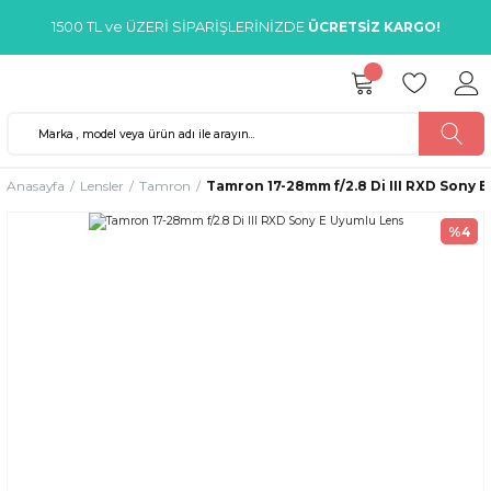
1500 TL ve ÜZERİ SİPARİŞLERİNİZDE
ÜCRETSİZ KARGO!
Anasayfa
Lensler
Tamron
Tamron 17-28mm f/2.8 Di III RXD Sony 
%4