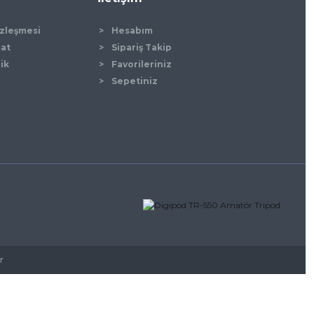
özleşmesi
Hesabım
mat
Sipariş Takip
lik
Favorileriniz
Sepetiniz
r