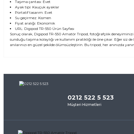
Taşıma çantası: Evet
Ayak tipi: Kauçuk ayaklar
Portatif tasarım: Evet
Su geçirmez: Kısmen
Fiyat aralığı: Ekonomik
URL:
Digipod TR-550 Ürün Sayfası
Sonuç olarak, Digipod TR-550 Amatör Tripod, fotoğrafçılık deneyiminizi
sunduğu taşıma kolaylığı ve kullanım pratikliği ile öne çıkar. Eğer siz de 
anılarınızı en güzel şekilde ölümsüzleştirin. Bu tripod, her anınızda yanın
Bu ürünün fiyat bilgisi, resim, ürün açıklamalarında ve diğer kon
iletebilirsiniz.
Bu ürü
Görüş ve önerileriniz için teşekkür ederiz.
0212 522 5 523
Ürün resmi kalitesiz, bozuk veya görüntülenemiyor.
Müşteri Hizmetleri
Ürün açıklamasında eksik bilgiler bulunuyor.
Ürün bilgilerinde hatalar bulunuyor.
Ürün fiyatı diğer sitelerden daha pahalı.
Bu ürüne benzer farklı alternatifler olmalı.