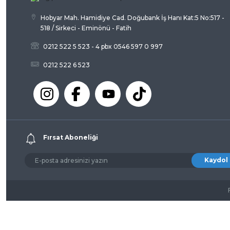
Hobyar Mah. Hamidiye Cad. Doğubank İş Hanı Kat:5 No:517 -
518 / Sirkeci - Eminönü - Fatih
0212 522 5 523 - 4 pbx 0546 597 0 997
0212 522 6 523
Fırsat Aboneliği
Kaydol