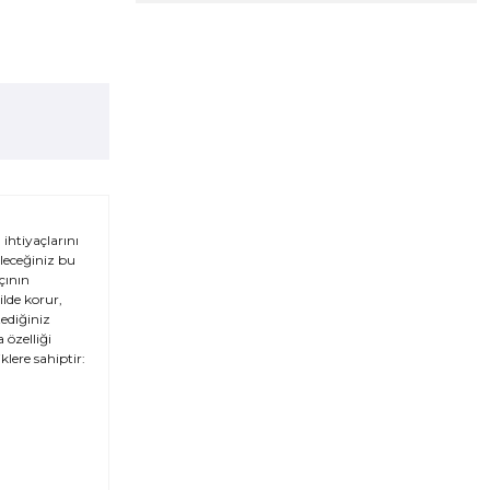
ihtiyaçlarını
ileceğiniz bu
çının
ilde korur,
tediğiniz
 özelliği
klere sahiptir: