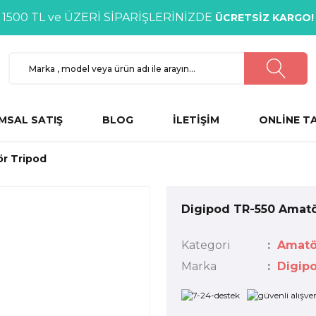
1500 TL ve ÜZERİ SİPARİŞLERİNİZDE
ÜCRETSİZ KARGO!
MSAL SATIŞ
BLOG
İLETİŞİM
ONLİNE T
r Tripod
Digipod TR-550 Amatö
Kategori
Amatö
Marka
Digip