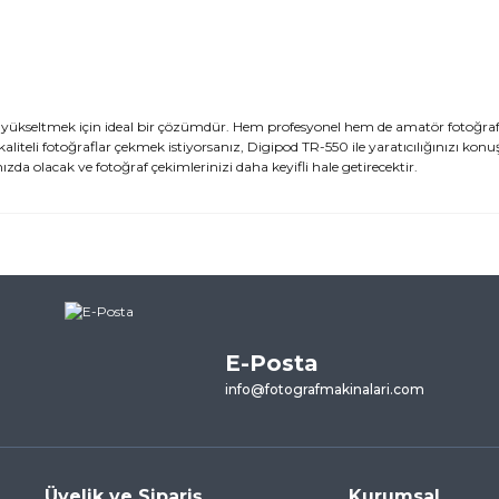
 yükseltmek için ideal bir çözümdür. Hem profesyonel hem de amatör fotoğrafç
kaliteli fotoğraflar çekmek istiyorsanız, Digipod TR-550 ile yaratıcılığınızı kon
ızda olacak ve fotoğraf çekimlerinizi daha keyifli hale getirecektir.
ularda yetersiz gördüğünüz noktaları öneri formunu kullanarak tarafımı
ne ilk yorumu siz yapın!
E-Posta
Yorum Yaz
info@fotografmakinalari.com
Üyelik ve Sipariş
Kurumsal