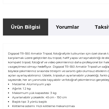
Ürün Bilgisi
Yorumlar
Taksi
Digipod TR-550 Amatör Tripod, fotoğrafçılık tutkunları için özel olarak 
karşılamak üzere geliştirilen bu tripod, hafif yapısı ve taşınabilirliği i
kompakt tripod, fotoğraf ve video çekimlerinizi daha profesyonel bir hale
vazgeçilmezi olmayı hedefliyor. Digipod TR-550 Amatör Tripod'un sağladığı
böylece çekimleriniz sırasında titreşim ve sarsıntı gibi olumsuz etkilerin ö
açıları ayarlayabilirsiniz. Üstelik, tripodun ayarlanabilir yüksekliği, farkl
sayesinde, her an yanınızda taşıyabilir ve fotoğraf çekimlerinizi gerçekle
Malzeme: Alüminyum yapı
Ağırlık: 1.2 kg
Maksimum yük kapasitesi: 3 kg
Ayarlanabilir yükseklik: 45 cm - 150 cm
Başlık tipi: 3 yönlü başlık
Kilitleme sistemi: Hızlı kilitleme mekanizması