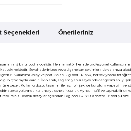
t Seçenekleri
Önerileriniz
tasarlanmış bir tripod modelidir. Hem amatör hem de profesyonel kullanıcıların 
le dikkat çekmektedir. Seyahatlerinizde veya dış mekan çekimlerinde yanınıza alab
 getirir. Kullanımı kolay ve pratik olan Digipod TR-550, her seviyedeki fotoğraf
 birçok fayda vardır. İlk olarak, sağlam yapısı sayesinde dengenizi en iyi şek
nüne geçer. Kullanıcı dostu tasarımı ile hızlı bir şekilde kurulum yapabilir ve is
ı çekim senaryolarında kullanıcıya esneklik sunar. Ayrıca, hafif ve taşınabilir olma
ştirebilirsiniz. Teknik detaylar açısından Digipod TR-550 Amatör Tripod şu özelli