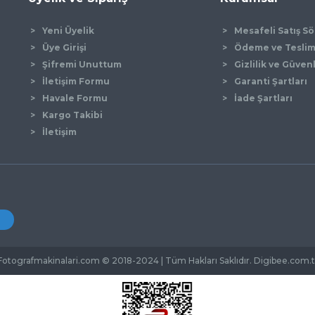
Yeni Üyelik
Mesafeli Satış S
Üye Girişi
Ödeme ve Tesli
Şifremi Unuttum
Gizlilik ve Güven
İletişim Formu
Garanti Şartları
Gönder
Havale Formu
İade Şartları
Kargo Takibi
İletişim
Fotografmakinalari.com © 2018-2024 | Tüm Hakları Saklıdır. Digibee.com.t