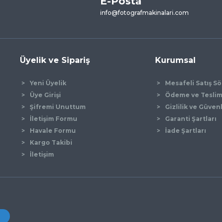
E-Posta
Yorum Yaz
info@fotografmakinalari.com
Üyelik ve Sipariş
Kurumsal
Yeni Üyelik
Mesafeli Satış S
Üye Girişi
Ödeme ve Tesli
Şifremi Unuttum
Gizlilik ve Güven
İletişim Formu
Garanti Şartları
Gönder
Havale Formu
İade Şartları
Kargo Takibi
İletişim