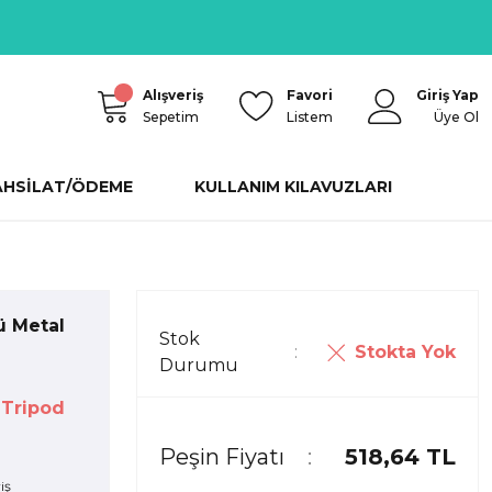
Alışveriş
Favori
Giriş Yap
Sepetim
Listem
Üye Ol
AHSİLAT/ÖDEME
KULLANIM KILAVUZLARI
ü Metal
Stok
Stokta Yok
Durumu
 Tripod
Peşin Fiyatı
518,64 TL