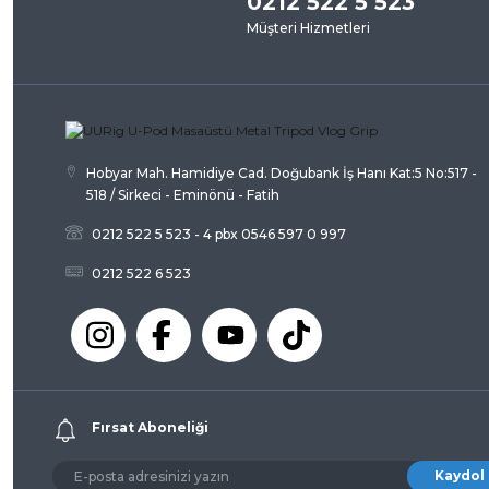
0212 522 5 523
Müşteri Hizmetleri
Ürün açıklamasında eksik bilgiler bulunuyor.
Ürün bilgilerinde hatalar bulunuyor.
Ürün fiyatı diğer sitelerden daha pahalı.
Bu ürüne benzer farklı alternatifler olmalı.
Hobyar Mah. Hamidiye Cad. Doğubank İş Hanı Kat:5 No:517 -
518 / Sirkeci - Eminönü - Fatih
0212 522 5 523 - 4 pbx 0546 597 0 997
0212 522 6 523
Fırsat Aboneliği
Kaydol