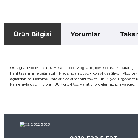
Ürün Bilgisi
Yorumlar
Taksi
UURig U-Pod Masaüstü Metal Tripod Vlog Grip, içerik oluşturucular içi
hafif tasarımı ile taşınabilirlik açısından büyük kolaylık sağlıyor. Vlog çe
açılardan mükemmel kareler elde etmenizi mümkün kılıyor. Ergonomik tutm
kamerayla uyumlu olan UURig U-Pod, yaratıcı projeleriniz için vazgeçilmez
Bu ürünün fiyat bilgisi, resim, ürün açıklamalarında ve diğer kon
iletebilirsiniz.
Bu ürü
Görüş ve önerileriniz için teşekkür ederiz.
Ürün resmi kalitesiz, bozuk veya görüntülenemiyor.