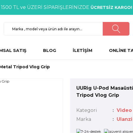
1500 TL ve ÜZERİ SİPARİŞLERİNİZDE
ÜCRETSİZ KARGO!
MSAL SATIŞ
BLOG
İLETİŞİM
ONLİNE T
etal Tripod Vlog Grip
UURig U-Pod Masaüst
Tripod Vlog Grip
Kategori
Video
Marka
Ulanzi