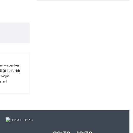
ler yaparken,
ği ile farklı
n veya
arın!
za