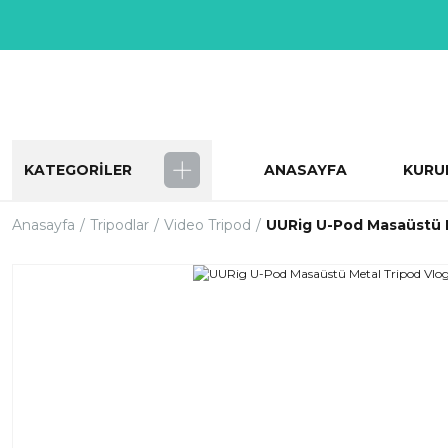
KATEGORİLER
ANASAYFA
KURU
Anasayfa
Tripodlar
Video Tripod
UURig U-Pod Masaüstü M