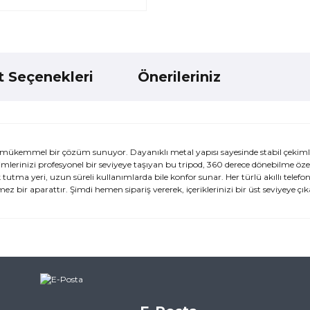
t Seçenekleri
Önerileriniz
n mükemmel bir çözüm sunuyor. Dayanıklı metal yapısı sayesinde stabil çekim
kimlerinizi profesyonel bir seviyeye taşıyan bu tripod, 360 derece dönebilme özelli
a yeri, uzun süreli kullanımlarda bile konfor sunar. Her türlü akıllı telefo
 bir aparattır. Şimdi hemen sipariş vererek, içeriklerinizi bir üst seviyeye çık
ularda yetersiz gördüğünüz noktaları öneri formunu kullanarak tarafımı
ne ilk yorumu siz yapın!