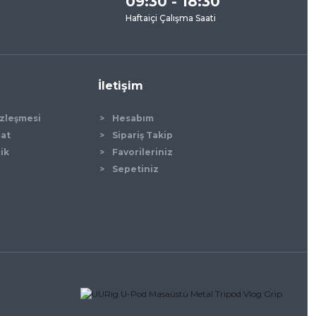
09:30 - 18:30
Haftaiçi Çalışma Saati
İletişim
özleşmesi
Hesabım
mat
Sipariş Takip
lik
Favorileriniz
Sepetiniz