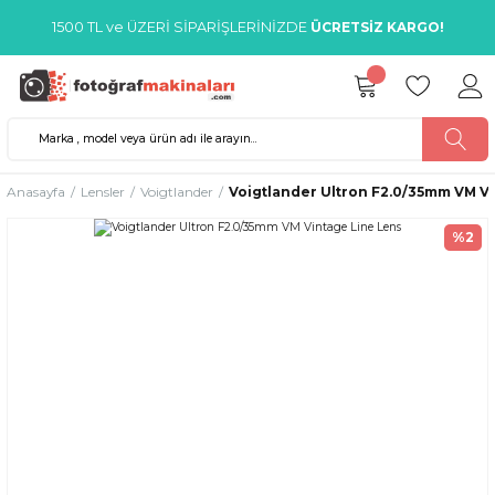
1500 TL ve ÜZERİ SİPARİŞLERİNİZDE
ÜCRETSİZ KARGO!
Anasayfa
Lensler
Voigtlander
Voigtlander Ultron F2.0/35mm VM V
%2