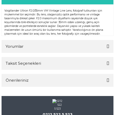
Voigtlander Ultron F2.0/35mm VM Vintage Line Lens, fotoğraf tutkunları için
mükemmel bir seçimdir. Bu lens, olağanüstü optik performansı ve vintage
tasarımıyla dikkat çeker. F2.0 maksimum diyaframı sayesinde düşük ışık
koşullarında bile etkileyici sonuçlar sunar. 35mm odak uzaklığı, geniş açılı
çekimlerde ve portrelerde esneklik sağlar. Dayanıklı yapısı ve yüksek kaliteli
malzemeleri ile uzun ömürlü bir kullanıma sahiptir. Yaratıcılığınızı ön plana
çıkarmak için ideal bir araç olan bu lens, her fotoğrafçı için vazgeçilmezdir.
Yorumlar
Taksit Seçenekleri
Bu ürüne ilk yorumu siz yapın!
Önerileriniz
Yorum Yaz
Bu ürünün fiyat bilgisi, resim, ürün açıklamalarında ve diğer
konularda yetersiz gördüğünüz noktaları öneri formunu
kullanarak tarafımıza iletebilirsiniz.
Görüş ve önerileriniz için teşekkür ederiz.
0212 522 5 523