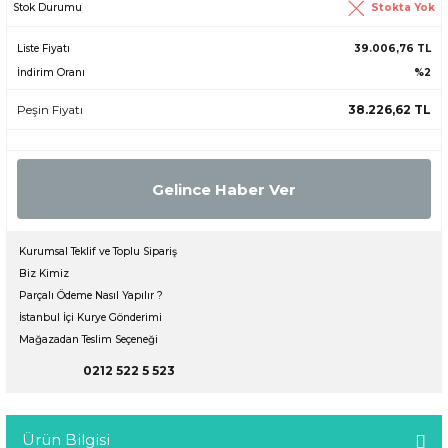
Stokta Yok
Stok Durumu
Liste Fiyatı
39.006,76 TL
İndirim Oranı
%2
Peşin Fiyatı
38.226,62 TL
Gelince Haber Ver
Kurumsal Teklif ve Toplu Sipariş
Biz Kimiz
Parçalı Ödeme Nasıl Yapılır ?
İstanbul İçi Kurye Gönderimi
Mağazadan Teslim Seçeneği
0212 522 5 523
Ürün Bilgisi