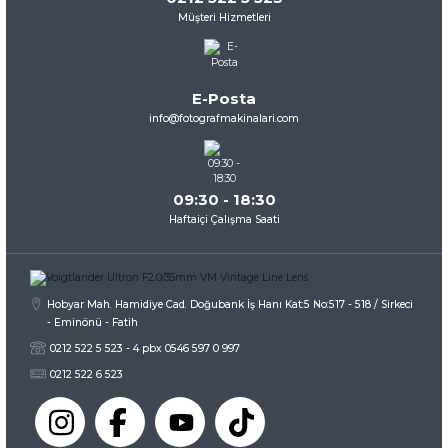
Müşteri Hizmetleri
Ürün resmi kalitesiz, bozuk veya görüntülenemiyor.
Ürün açıklamasında eksik bilgiler bulunuyor.
Ürün bilgilerinde hatalar bulunuyor.
E-Posta
Ürün fiyatı diğer sitelerden daha pahalı.
info@fotografmakinalari.com
Bu ürüne benzer farklı alternatifler olmalı.
09:30 - 18:30
Haftaiçi Çalışma Saati
Gönder
Hobyar Mah. Hamidiye Cad. Doğubank İş Hanı Kat:5 No:517 - 518 / Sirkeci
- Eminönü - Fatih
0212 522 5 523 - 4 pbx 0546 597 0 997
0212 522 6 523