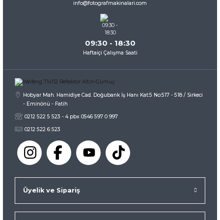
info@fotografmakinalari.com
Bu ürüne benzer farklı alternatifler olmalı.
09:30 - 18:30
Haftaiçi Çalışma Saati
Gönder
Hobyar Mah. Hamidiye Cad. Doğubank İş Hanı Kat:5 No:517 - 518 / Sirkeci
- Eminönü - Fatih
0212 522 5 523 - 4 pbx 0546 597 0 997
0212 522 6 523
Üyelik ve Sipariş