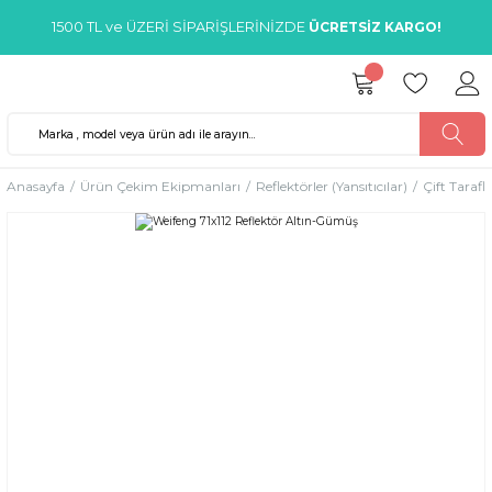
1500 TL ve ÜZERİ SİPARİŞLERİNİZDE
ÜCRETSİZ KARGO!
Anasayfa
Ürün Çekim Ekipmanları
Reflektörler (Yansıtıcılar)
Çift Taraflı