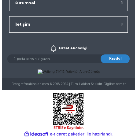
Kurumsal
İletişim
Fırsat Aboneliği
Kaydol
Fotografmakinalari.com © 2018-2024 | Tüm Hakları Saklıdır. Digibee.com.tr
ideasoft
ile
e-