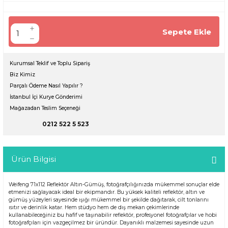
Sepete Ekle
Kurumsal Teklif ve Toplu Sipariş
Biz Kimiz
Parçalı Ödeme Nasıl Yapılır ?
İstanbul İçi Kurye Gönderimi
Mağazadan Teslim Seçeneği
0212 522 5 523
Ürün Bilgisi
Weifeng 71x112 Reflektör Altın-Gümüş, fotoğrafçılığınızda mükemmel sonuçlar elde
etmenizi sağlayacak ideal bir ekipmandır. Bu yüksek kaliteli reflektör, altın ve
gümüş yüzeyleri sayesinde ışığı mükemmel bir şekilde dağıtarak, cilt tonlarını
ısıtır ve derinlik katar. Hem stüdyo hem de dış mekan çekimlerinde
kullanabileceğiniz bu hafif ve taşınabilir reflektör, profesyonel fotoğrafçılar ve hobi
fotoğrafçıları için vazgeçilmez bir üründür. Dayanıklı malzemesi sayesinde uzun