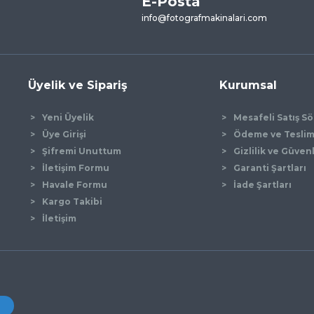
E-Posta
Yorum Yaz
info@fotografmakinalari.com
Üyelik ve Sipariş
Kurumsal
Yeni Üyelik
Mesafeli Satış S
Üye Girişi
Ödeme ve Tesli
Şifremi Unuttum
Gizlilik ve Güven
İletişim Formu
Garanti Şartları
Gönder
Havale Formu
İade Şartları
Kargo Takibi
İletişim