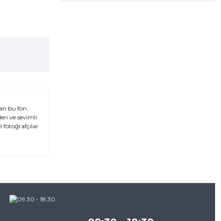
an bu fon,
eri ve sevimli
l fotoğrafçılar
za