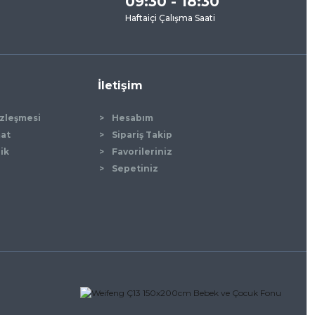
09:30 - 18:30
Haftaiçi Çalışma Saati
İletişim
özleşmesi
Hesabım
mat
Sipariş Takip
lik
Favorileriniz
Sepetiniz