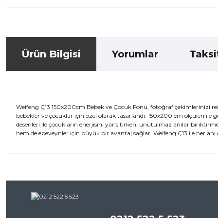
Ürün Bilgisi
Yorumlar
Taksi
Weifeng Ç13 150x200cm Bebek ve Çocuk Fonu, fotoğraf çekimlerinizi re
bebekler ve çocuklar için özel olarak tasarlandı. 150x200 cm ölçüleri ile g
desenleri ile çocukların enerjisini yansıtırken, unutulmaz anılar biriktirm
hem de ebeveynler için büyük bir avantaj sağlar. Weifeng Ç13 ile her anı
Bu ürünün fiyat bilgisi, resim, ürün açıklamalarında ve diğer kon
iletebilirsiniz.
Bu ürü
Görüş ve önerileriniz için teşekkür ederiz.
Ürün resmi kalitesiz, bozuk veya görüntülenemiyor.