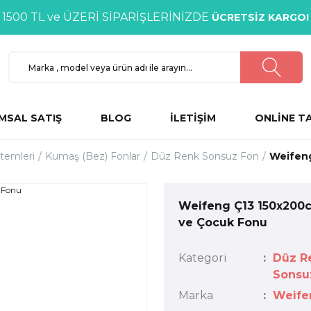
1500 TL ve ÜZERİ SİPARİŞLERİNİZDE
ÜCRETSİZ KARGO!
MSAL SATIŞ
BLOG
İLETİŞİM
ONLİNE T
stemleri
Kumaş (Bez) Fonlar
Düz Renk Sonsuz Fon
Weifen
Weifeng Ç13 150x200
ve Çocuk Fonu
Kategori
Düz R
Sonsu
Marka
Weife