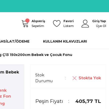
Alışveriş
Favori
Giriş Yap
Sepetim
Listem
Üye Ol
AHSİLAT/ÖDEME
KULLANIM KILAVUZLARI
g Ç13 150x200cm Bebek ve Çocuk Fonu
cm Bebek
Stok
Stokta Yok
Durumu
enk
z Fon
Peşin Fiyatı
405,77 TL
ng