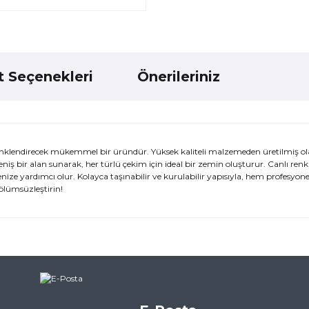
t Seçenekleri
Önerileriniz
nklendirecek mükemmel bir üründür. Yüksek kaliteli malzemeden üretilmiş ol
eniş bir alan sunarak, her türlü çekim için ideal bir zemin oluşturur. Canlı renkl
enize yardımcı olur. Kolayca taşınabilir ve kurulabilir yapısıyla, hem profesyone
 ölümsüzleştirin!
ularda yetersiz gördüğünüz noktaları öneri formunu kullanarak tarafımı
ne ilk yorumu siz yapın!