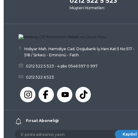
0212 522 5 523
Müşteri Hizmetleri
Ürün açıklamasında eksik bilgiler bulunuyor.
Ürün bilgilerinde hatalar bulunuyor.
Ürün fiyatı diğer sitelerden daha pahalı.
Bu ürüne benzer farklı alternatifler olmalı.
Hobyar Mah. Hamidiye Cad. Doğubank İş Hanı Kat:5 No:517 -
518 / Sirkeci - Eminönü - Fatih
0212 522 5 523 - 4 pbx 0546 597 0 997
0212 522 6 523
Fırsat Aboneliği
Kaydol