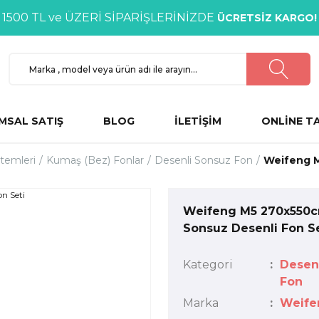
1500 TL ve ÜZERİ SİPARİŞLERİNİZDE
ÜCRETSİZ KARGO!
MSAL SATIŞ
BLOG
İLETİŞİM
ONLİNE T
stemleri
Kumaş (Bez) Fonlar
Desenli Sonsuz Fon
Weifeng M
Weifeng M5 270x550
Sonsuz Desenli Fon Se
Kategori
Desen
Fon
Marka
Weife