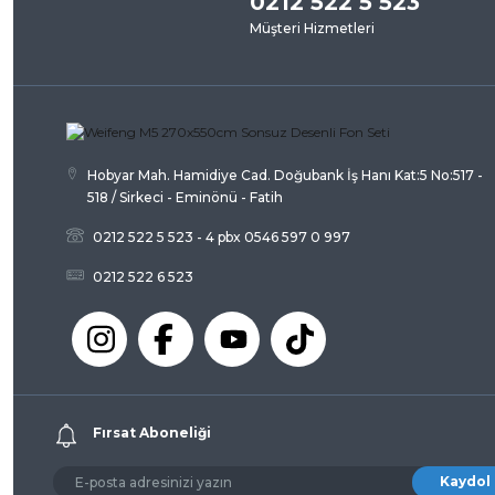
0212 522 5 523
Müşteri Hizmetleri
Ürün açıklamasında eksik bilgiler bulunuyor.
Ürün bilgilerinde hatalar bulunuyor.
Ürün fiyatı diğer sitelerden daha pahalı.
Bu ürüne benzer farklı alternatifler olmalı.
Hobyar Mah. Hamidiye Cad. Doğubank İş Hanı Kat:5 No:517 -
518 / Sirkeci - Eminönü - Fatih
0212 522 5 523 - 4 pbx 0546 597 0 997
0212 522 6 523
Fırsat Aboneliği
Kaydol