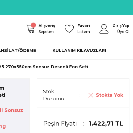
Alışveriş
Favori
Giriş Yap
Sepetim
Listem
Üye Ol
AHSİLAT/ÖDEME
KULLANIM KILAVUZLARI
5 270x550cm Sonsuz Desenli Fon Seti
cm
Stok
Stokta Yok
ti
Durumu
li Sonsuz
Peşin Fiyatı
1.422,71 TL
ng