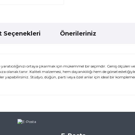
t Seçenekleri
Önerileriniz
yaratıcılığınızı ortaya çıkarmak için mükemmel bir seçimdir. Geniş ölçüleri v
nıza olanak tanır. Kaliteli malzemesi, hem dayanıklılığı hem de görsel estetiğiyl
 yapabilirsiniz. Stüdyo, düğün, parti veya özel anlar için ideal bir kompleme
ularda yetersiz gördüğünüz noktaları öneri formunu kullanarak tarafımı
ne ilk yorumu siz yapın!