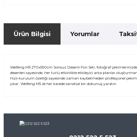
Ürün Bilgisi
Yorumlar
Taksi
Weifeng M5 270x550cm Sonsuz Desenli Fon Seti, fotoğraf çekimlerinizde 
desenleri sayesinde, her türlü etkinlikte etkileyici arka planlar oluşturma
Hızlı kurulum özelliği sayesinde zaman kaybetmeden profesyonel çekimler
çıkar. Weifeng M5 ile her karede sanatsal bir dokunuş yaratın.
Bu ürünün fiyat bilgisi, resim, ürün açıklamalarında ve diğer kon
iletebilirsiniz.
Bu ürü
Görüş ve önerileriniz için teşekkür ederiz.
Ürün resmi kalitesiz, bozuk veya görüntülenemiyor.