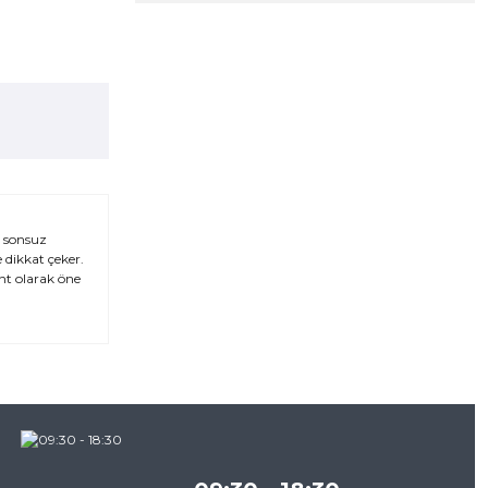
e sonsuz
e dikkat çeker.
nt olarak öne
za