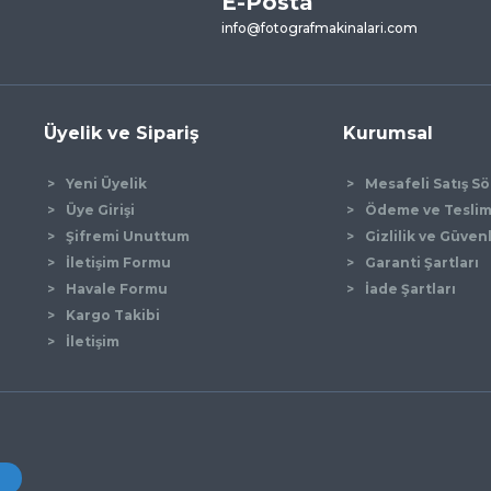
E-Posta
Yorum Yaz
info@fotografmakinalari.com
Üyelik ve Sipariş
Kurumsal
Yeni Üyelik
Mesafeli Satış S
Üye Girişi
Ödeme ve Tesli
Şifremi Unuttum
Gizlilik ve Güven
İletişim Formu
Garanti Şartları
Gönder
Havale Formu
İade Şartları
Kargo Takibi
İletişim