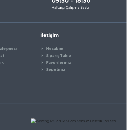
09:30 - 18:30
Haftaiçi Çalışma Saati
İletişim
özleşmesi
Hesabım
mat
Sipariş Takip
lik
Favorileriniz
Sepetiniz