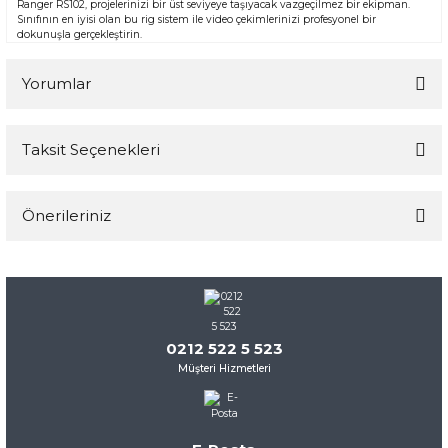
Ranger RS102, projelerinizi bir üst seviyeye taşıyacak vazgeçilmez bir ekipman.
Sınıfının en iyisi olan bu rig sistem ile video çekimlerinizi profesyonel bir
dokunuşla gerçekleştirin.
Yorumlar
Taksit Seçenekleri
Bu ürüne ilk yorumu siz yapın!
Önerileriniz
Yorum Yaz
Bu ürünün fiyat bilgisi, resim, ürün açıklamalarında ve diğer
konularda yetersiz gördüğünüz noktaları öneri formunu
kullanarak tarafımıza iletebilirsiniz.
Görüş ve önerileriniz için teşekkür ederiz.
0212 522 5 523
Müşteri Hizmetleri
Ürün resmi kalitesiz, bozuk veya görüntülenemiyor.
Ürün açıklamasında eksik bilgiler bulunuyor.
Ürün bilgilerinde hatalar bulunuyor.