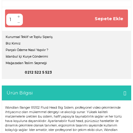
Sepete Ekle
Kurumsal Teklif ve Toplu Sipariş
Biz Kimiz
Parçalı Ödeme Nasıl Yapılır ?
İstanbul İçi Kurye Gönderimi
Mağazadan Teslim Seçeneği
0212 522 5 523
Ürün Bilgisi
Wondlan Ranger RS102 Fluid Head Rig Sistem, profesyonel video çekimlerinde
ihtiyacınız olan mükemmel dengeyi ve akıcılığı sunar. Yüksek kaliteli
malzemelerle üretilen bu sistem, hafif yapısıyla taşınabilirlik sağlar ve her türlü
hava koşuluna dayanıklıdır. Ayarlanabilir fluid head, pürüzsüz hareketler ile
dinamik çekimlere olanak tanırken, ergonomik tasarımı sayesinde kullanım
kolaylığı sağlar. İster amatör, ister profesyonel bir çekim ekibi olun, Wondlan