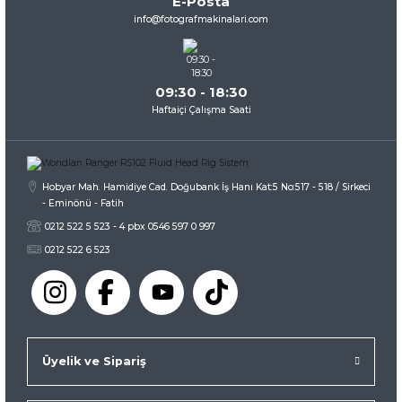
E-Posta
Ürün fiyatı diğer sitelerden daha pahalı.
info@fotografmakinalari.com
Bu ürüne benzer farklı alternatifler olmalı.
09:30 - 18:30
Haftaiçi Çalışma Saati
Gönder
Hobyar Mah. Hamidiye Cad. Doğubank İş Hanı Kat:5 No:517 - 518 / Sirkeci
- Eminönü - Fatih
0212 522 5 523 - 4 pbx 0546 597 0 997
0212 522 6 523
Üyelik ve Sipariş