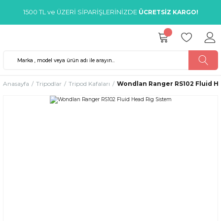
1500 TL ve ÜZERİ SİPARİŞLERİNİZDE
ÜCRETSİZ KARGO!
Anasayfa
Tripodlar
Tripod Kafaları
Wondlan Ranger RS102 Fluid He