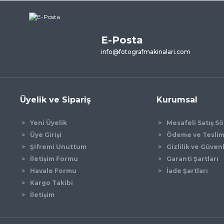
ne ilk yorumu siz yapın!
E-Posta
Yorum Yaz
info@fotografmakinalari.com
Üyelik ve Sipariş
Kurumsal
Yeni Üyelik
Mesafeli Satış S
Üye Girişi
Ödeme ve Tesli
Şifremi Unuttum
Gizlilik ve Güven
İletişim Formu
Garanti Şartları
Gönder
Havale Formu
İade Şartları
Kargo Takibi
İletişim