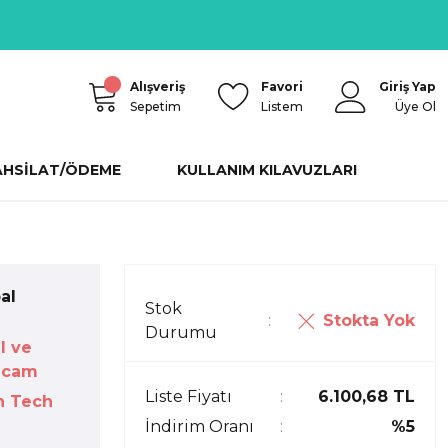
Alışveriş
Favori
Giriş Yap
Sepetim
Listem
Üye Ol
AHSİLAT/ÖDEME
KULLANIM KILAVUZLARI
al
Stok
Stokta Yok
Durumu
l ve
icam
Liste Fiyatı
6.100,68 TL
n Tech
İndirim Oranı
%5