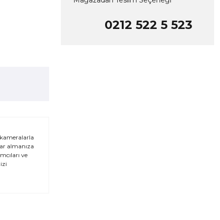
Mağazadan Teslim Seçeneği
0212 522 5 523
r kameralarla
çlar almanıza
mcıları ve
izi
za