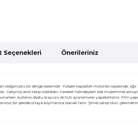
t Seçenekleri
Önerileriniz
an olağanüstü bir denge sistemidir. Yüksek kapasiteli motorları sayesinde, ağı
sağlar. Gelişmiş akıllı takip özellikleri, hareket halindeyken bile mükemmel sonu
narken, kullanıcı dostu arayüzü ile hızlı ayarlamalar yapabilirsiniz. Film yapı
ı sınırsız bir şekilde ortaya koymanıza olanak tanır. Şimdi sahip olun, çekimlerin
ularda yetersiz gördüğünüz noktaları öneri formunu kullanarak tarafımı