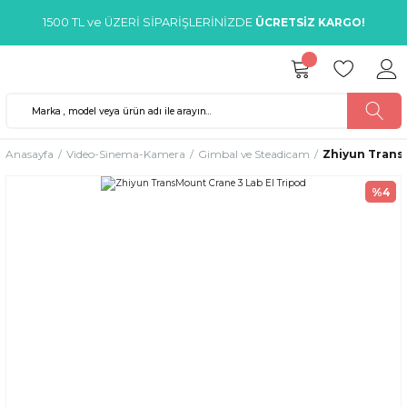
1500 TL ve ÜZERİ SİPARİŞLERİNİZDE
ÜCRETSİZ KARGO!
Anasayfa
Video-Sinema-Kamera
Gimbal ve Steadicam
Zhiyun TransM
%4