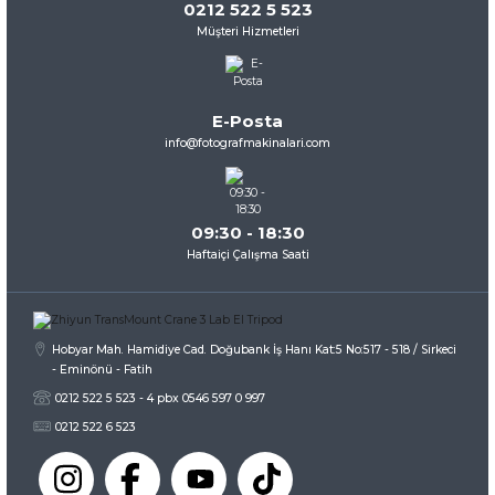
0212 522 5 523
Müşteri Hizmetleri
Ürün resmi kalitesiz, bozuk veya görüntülenemiyor.
Ürün açıklamasında eksik bilgiler bulunuyor.
Ürün bilgilerinde hatalar bulunuyor.
E-Posta
Ürün fiyatı diğer sitelerden daha pahalı.
info@fotografmakinalari.com
Bu ürüne benzer farklı alternatifler olmalı.
09:30 - 18:30
Haftaiçi Çalışma Saati
Gönder
Hobyar Mah. Hamidiye Cad. Doğubank İş Hanı Kat:5 No:517 - 518 / Sirkeci
- Eminönü - Fatih
0212 522 5 523 - 4 pbx 0546 597 0 997
0212 522 6 523