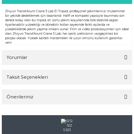
Zhiyun TransMount Crane 3 Lab El Tripod, profesyonel çekimlerinizi mükemmel
bir şekilde desteklemek için tasarlandı. Hafif ve kompakt yapısıyla taşınması son
derece kolay olan bu tripod, en zorlu çekim koşullarında bile stabilite sağlar.
Ayarlanabilir yüksekliği ve dönebilir kolları sayesinde farklı açılarda ve
yüksekliklerde çekim yapma imkanı sunar. Film ve video prodüksiyonları için ideal
olan Zhiyun TransMount Crane 3 Lab, her içerik üreticisinin vazgeçilmez bir
parçası olacak. Yüksek kaliteli malzemeleri ile uzun ömürlü kullanım garantisi
verir.
Yorumlar
Taksit Seçenekleri
Bu ürüne ilk yorumu siz yapın!
Önerileriniz
Yorum Yaz
Bu ürünün fiyat bilgisi, resim, ürün açıklamalarında ve diğer
konularda yetersiz gördüğünüz noktaları öneri formunu
kullanarak tarafımıza iletebilirsiniz.
Görüş ve önerileriniz için teşekkür ederiz.