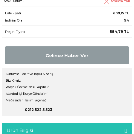
Stokta Yok
Stok Durumu
Liste Fiyatı
609,15 TL
İndirim Oranı
%4
Peşin Fiyatı
584,79 TL
Gelince Haber Ver
Kurumsal Teklif ve Toplu Sipariş
Biz Kimiz
Parçalı Ödeme Nasıl Yapılır ?
İstanbul İçi Kurye Gönderimi
Mağazadan Teslim Seçeneği
0212 522 5 523
Ürün Bilgisi